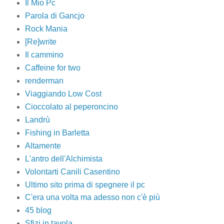
Il Mio Pc
Parola di Gancjo
Rock Mania
[Re]write
Il cammino
Caffeine for two
renderman
Viaggiando Low Cost
Cioccolato al peperoncino
Landrù
Fishing in Barletta
Altamente
L'antro dell'Alchimista
Volontarti Canili Casentino
Ultimo sito prima di spegnere il pc
C'era una volta ma adesso non c'è più
45 blog
Sfizi in tavola