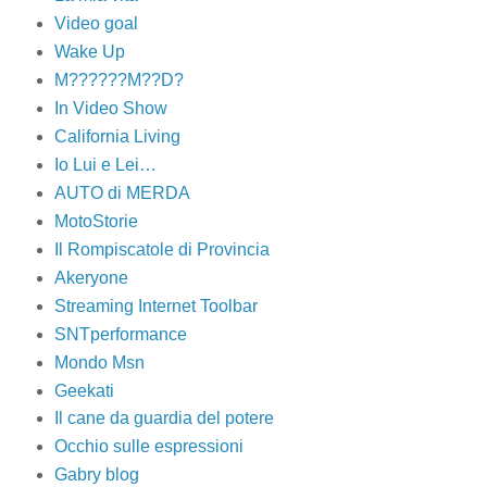
Video goal
Wake Up
M??????M??D?
In Video Show
California Living
Io Lui e Lei…
AUTO di MERDA
MotoStorie
Il Rompiscatole di Provincia
Akeryone
Streaming Internet Toolbar
SNTperformance
Mondo Msn
Geekati
Il cane da guardia del potere
Occhio sulle espressioni
Gabry blog