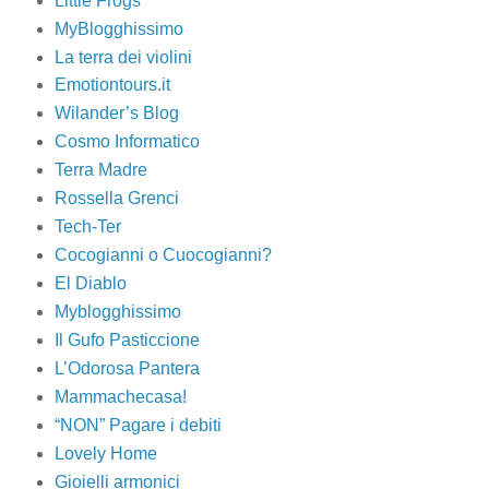
Little Frogs
MyBlogghissimo
La terra dei violini
Emotiontours.it
Wilander’s Blog
Cosmo Informatico
Terra Madre
Rossella Grenci
Tech-Ter
Cocogianni o Cuocogianni?
El Diablo
Myblogghissimo
Il Gufo Pasticcione
L’Odorosa Pantera
Mammachecasa!
“NON” Pagare i debiti
Lovely Home
Gioielli armonici