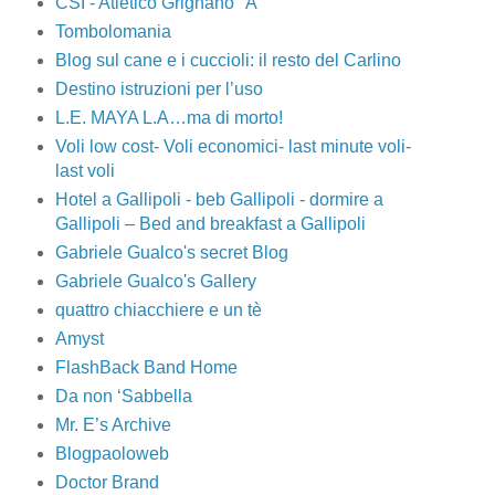
CSI - Atletico Grignano "A"
Tombolomania
Blog sul cane e i cuccioli: il resto del Carlino
Destino istruzioni per l’uso
L.E. MAYA L.A…ma di morto!
Voli low cost- Voli economici- last minute voli-
last voli
Hotel a Gallipoli - beb Gallipoli - dormire a
Gallipoli – Bed and breakfast a Gallipoli
Gabriele Gualco's secret Blog
Gabriele Gualco's Gallery
quattro chiacchiere e un tè
Amyst
FlashBack Band Home
Da non ‘Sabbella
Mr. E’s Archive
Blogpaoloweb
Doctor Brand