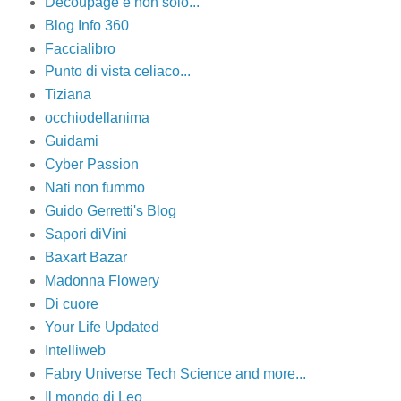
Decoupage e non solo...
Blog Info 360
Faccialibro
Punto di vista celiaco...
Tiziana
occhiodellanima
Guidami
Cyber Passion
Nati non fummo
Guido Gerretti's Blog
Sapori diVini
Baxart Bazar
Madonna Flowery
Di cuore
Your Life Updated
Intelliweb
Fabry Universe Tech Science and more...
Il mondo di Leo