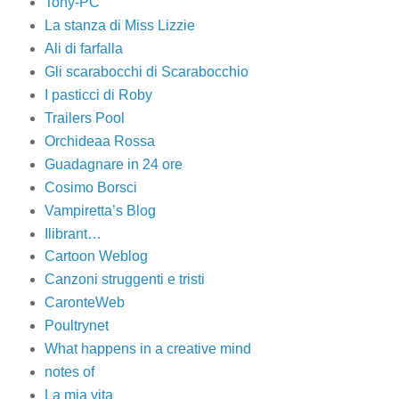
Tony-PC
La stanza di Miss Lizzie
Ali di farfalla
Gli scarabocchi di Scarabocchio
I pasticci di Roby
Trailers Pool
Orchideaa Rossa
Guadagnare in 24 ore
Cosimo Borsci
Vampiretta’s Blog
Ilibrant…
Cartoon Weblog
Canzoni struggenti e tristi
CaronteWeb
Poultrynet
What happens in a creative mind
notes of
La mia vita