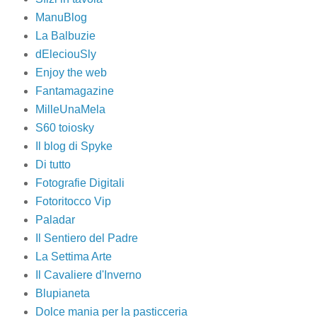
ManuBlog
La Balbuzie
dEleciouSly
Enjoy the web
Fantamagazine
MilleUnaMela
S60 toiosky
Il blog di Spyke
Di tutto
Fotografie Digitali
Fotoritocco Vip
Paladar
Il Sentiero del Padre
La Settima Arte
Il Cavaliere d'Inverno
Blupianeta
Dolce mania per la pasticceria