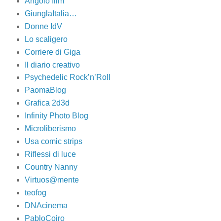
Angolo film
GiunglaItalia…
Donne IdV
Lo scaligero
Corriere di Giga
Il diario creativo
Psychedelic Rock’n’Roll
PaomaBlog
Grafica 2d3d
Infinity Photo Blog
Microliberismo
Usa comic strips
Riflessi di luce
Country Nanny
Virtuos@mente
teofog
DNAcinema
PabloCoiro