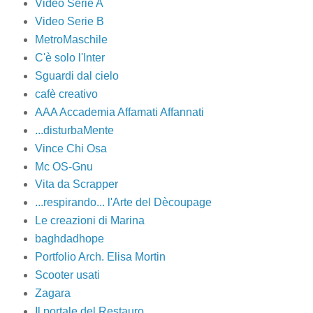
Video Serie A
Video Serie B
MetroMaschile
C'è solo l'Inter
Sguardi dal cielo
cafè creativo
AAA Accademia Affamati Affannati
...disturbaMente
Vince Chi Osa
Mc OS-Gnu
Vita da Scrapper
...respirando... l'Arte del Dècoupage
Le creazioni di Marina
baghdadhope
Portfolio Arch. Elisa Mortin
Scooter usati
Zagara
Il portale del Restauro