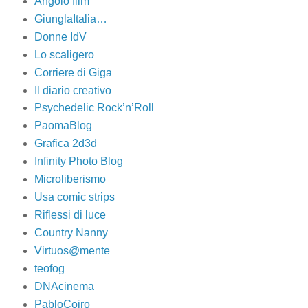
Angolo film
GiunglaItalia…
Donne IdV
Lo scaligero
Corriere di Giga
Il diario creativo
Psychedelic Rock’n’Roll
PaomaBlog
Grafica 2d3d
Infinity Photo Blog
Microliberismo
Usa comic strips
Riflessi di luce
Country Nanny
Virtuos@mente
teofog
DNAcinema
PabloCoiro