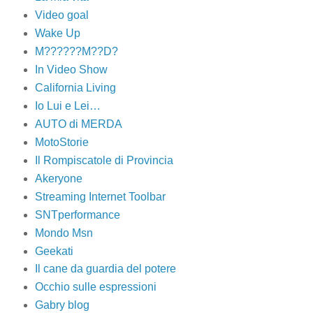
Video goal
Wake Up
M??????M??D?
In Video Show
California Living
Io Lui e Lei…
AUTO di MERDA
MotoStorie
Il Rompiscatole di Provincia
Akeryone
Streaming Internet Toolbar
SNTperformance
Mondo Msn
Geekati
Il cane da guardia del potere
Occhio sulle espressioni
Gabry blog