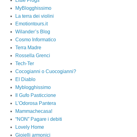
Little Frogs
MyBlogghissimo
La terra dei violini
Emotiontours.it
Wilander’s Blog
Cosmo Informatico
Terra Madre
Rossella Grenci
Tech-Ter
Cocogianni o Cuocogianni?
El Diablo
Myblogghissimo
Il Gufo Pasticcione
L’Odorosa Pantera
Mammachecasa!
“NON” Pagare i debiti
Lovely Home
Gioielli armonici