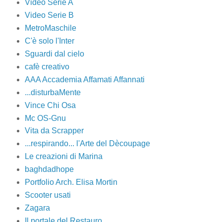
Video Serie A
Video Serie B
MetroMaschile
C'è solo l'Inter
Sguardi dal cielo
cafè creativo
AAA Accademia Affamati Affannati
...disturbaMente
Vince Chi Osa
Mc OS-Gnu
Vita da Scrapper
...respirando... l'Arte del Dècoupage
Le creazioni di Marina
baghdadhope
Portfolio Arch. Elisa Mortin
Scooter usati
Zagara
Il portale del Restauro