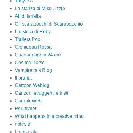
Tony-PC
La stanza di Miss Lizzie
Ali di farfalla
Gli scarabocchi di Scarabocchio
I pasticci di Roby
Trailers Pool
Orchideaa Rossa
Guadagnare in 24 ore
Cosimo Borsci
Vampiretta’s Blog
Ilibrant…
Cartoon Weblog
Canzoni struggenti e tristi
CaronteWeb
Poultrynet
What happens in a creative mind
notes of
La mia vita