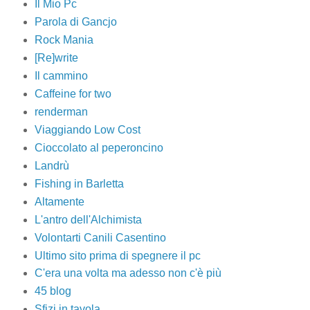
Il Mio Pc
Parola di Gancjo
Rock Mania
[Re]write
Il cammino
Caffeine for two
renderman
Viaggiando Low Cost
Cioccolato al peperoncino
Landrù
Fishing in Barletta
Altamente
L'antro dell'Alchimista
Volontarti Canili Casentino
Ultimo sito prima di spegnere il pc
C'era una volta ma adesso non c'è più
45 blog
Sfizi in tavola