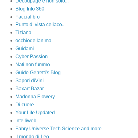
Decoupage e non solo...
Blog Info 360
Faccialibro
Punto di vista celiaco...
Tiziana
occhiodellanima
Guidami
Cyber Passion
Nati non fummo
Guido Gerretti's Blog
Sapori diVini
Baxart Bazar
Madonna Flowery
Di cuore
Your Life Updated
Intelliweb
Fabry Universe Tech Science and more...
Il mondo di Leo