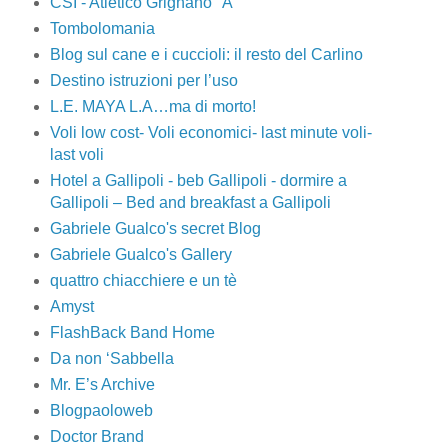
CSI - Atletico Grignano "A"
Tombolomania
Blog sul cane e i cuccioli: il resto del Carlino
Destino istruzioni per l’uso
L.E. MAYA L.A…ma di morto!
Voli low cost- Voli economici- last minute voli-
last voli
Hotel a Gallipoli - beb Gallipoli - dormire a
Gallipoli – Bed and breakfast a Gallipoli
Gabriele Gualco's secret Blog
Gabriele Gualco's Gallery
quattro chiacchiere e un tè
Amyst
FlashBack Band Home
Da non ‘Sabbella
Mr. E’s Archive
Blogpaoloweb
Doctor Brand