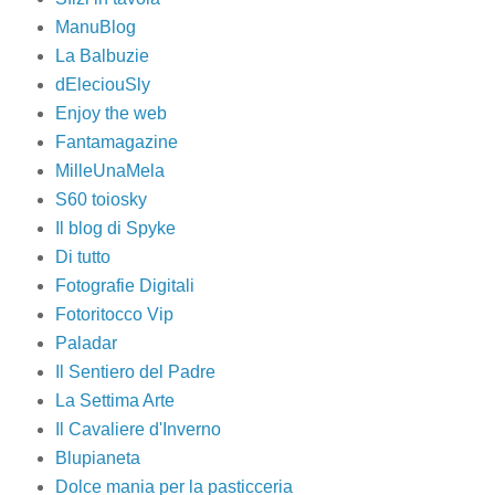
ManuBlog
La Balbuzie
dEleciouSly
Enjoy the web
Fantamagazine
MilleUnaMela
S60 toiosky
Il blog di Spyke
Di tutto
Fotografie Digitali
Fotoritocco Vip
Paladar
Il Sentiero del Padre
La Settima Arte
Il Cavaliere d'Inverno
Blupianeta
Dolce mania per la pasticceria