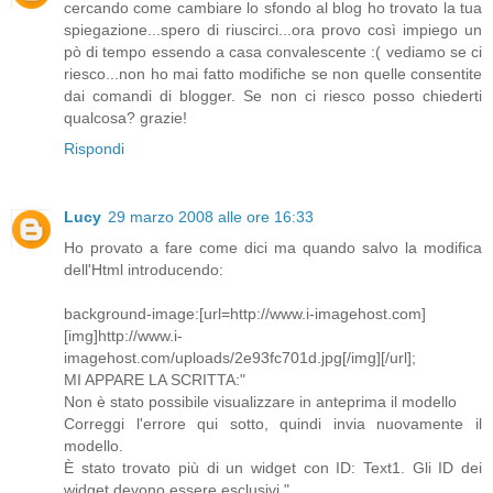
cercando come cambiare lo sfondo al blog ho trovato la tua
spiegazione...spero di riuscirci...ora provo così impiego un
pò di tempo essendo a casa convalescente :( vediamo se ci
riesco...non ho mai fatto modifiche se non quelle consentite
dai comandi di blogger. Se non ci riesco posso chiederti
qualcosa? grazie!
Rispondi
Lucy
29 marzo 2008 alle ore 16:33
Ho provato a fare come dici ma quando salvo la modifica
dell'Html introducendo:
background-image:[url=http://www.i-imagehost.com]
[img]http://www.i-
imagehost.com/uploads/2e93fc701d.jpg[/img][/url];
MI APPARE LA SCRITTA:"
Non è stato possibile visualizzare in anteprima il modello
Correggi l'errore qui sotto, quindi invia nuovamente il
modello.
È stato trovato più di un widget con ID: Text1. Gli ID dei
widget devono essere esclusivi."