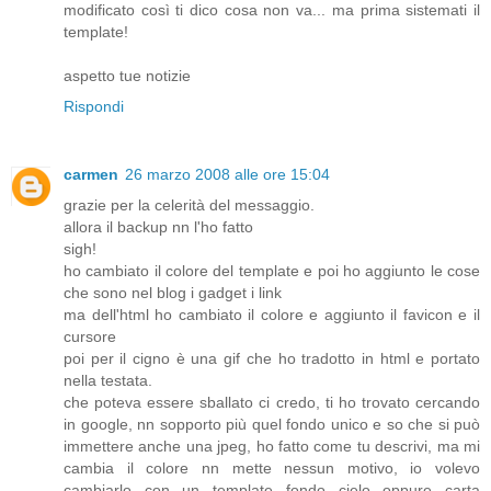
modificato così ti dico cosa non va... ma prima sistemati il
template!
aspetto tue notizie
Rispondi
carmen
26 marzo 2008 alle ore 15:04
grazie per la celerità del messaggio.
allora il backup nn l'ho fatto
sigh!
ho cambiato il colore del template e poi ho aggiunto le cose
che sono nel blog i gadget i link
ma dell'html ho cambiato il colore e aggiunto il favicon e il
cursore
poi per il cigno è una gif che ho tradotto in html e portato
nella testata.
che poteva essere sballato ci credo, ti ho trovato cercando
in google, nn sopporto più quel fondo unico e so che si può
immettere anche una jpeg, ho fatto come tu descrivi, ma mi
cambia il colore nn mette nessun motivo, io volevo
cambiarlo con un template fondo cielo oppure carta