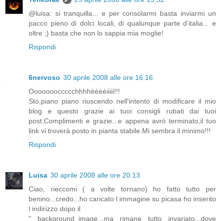
@luisa: si tranquilla... e per consolarmi basta inviarmi un
pacco pieno di dolci locali, di qualunque parte d'italia... e
oltre ;) basta che non lo sappia mia moglie!
Rispondi
6nervoso
30 aprile 2008 alle ore 16:16
Oooooooccccchhhhèèèèiiiii!!!
Sto,piano piano riuscendo nell'intento di modificare il mio
blog e questo grazie ai tuoi consigli rubati dai tuoi
post.Complimenti e grazie...e appena avrò terminato,il tuo
link vi troverà posto in pianta stabile.Mi sembra il minimo!!!
Rispondi
Luisa
30 aprile 2008 alle ore 20:13
Ciao, rieccomi ( a volte tornano) ho fatto tutto per
benino...credo...ho caricato l immagine su picasa ho inserito
l indirizzo dopo il
" background_image...ma rimane tutto invariato...dove