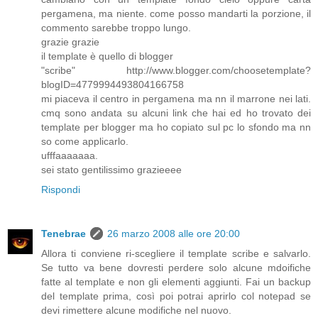
pergamena, ma niente. come posso mandarti la porzione, il
commento sarebbe troppo lungo.
grazie grazie
il template è quello di blogger
"scribe" http://www.blogger.com/choosetemplate?
blogID=4779994493804166758
mi piaceva il centro in pergamena ma nn il marrone nei lati.
cmq sono andata su alcuni link che hai ed ho trovato dei
template per blogger ma ho copiato sul pc lo sfondo ma nn
so come applicarlo.
ufffaaaaaaa.
sei stato gentilissimo grazieeee
Rispondi
Tenebrae
26 marzo 2008 alle ore 20:00
Allora ti conviene ri-scegliere il template scribe e salvarlo.
Se tutto va bene dovresti perdere solo alcune mdoifiche
fatte al template e non gli elementi aggiunti. Fai un backup
del template prima, così poi potrai aprirlo col notepad se
devi rimettere alcune modifiche nel nuovo.