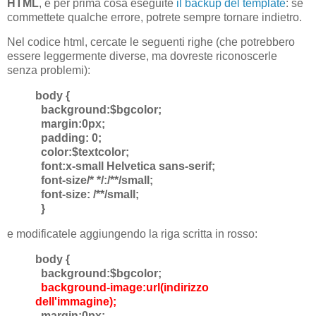
HTML
, e per prima cosa eseguite
il backup del template
: se
commettete qualche errore, potrete sempre tornare indietro.
Nel codice html, cercate le seguenti righe (che potrebbero
essere leggermente diverse, ma dovreste riconoscerle
senza problemi):
body {
background:$bgcolor;
margin:0px;
padding: 0;
color:$textcolor;
font:x-small Helvetica sans-serif;
font-size/* */:/**/small;
font-size: /**/small;
}
e modificatele aggiungendo la riga scritta in rosso:
body {
background:$bgcolor;
background-image:url(indirizzo
dell'immagine);
margin:0px;