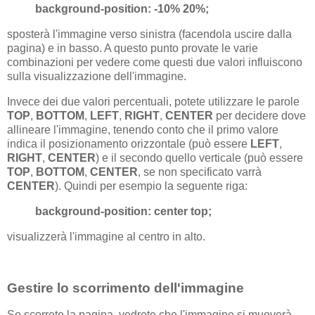
background-position: -10% 20%;
sposterà l'immagine verso sinistra (facendola uscire dalla
pagina) e in basso. A questo punto provate le varie
combinazioni per vedere come questi due valori influiscono
sulla visualizzazione dell'immagine.
Invece dei due valori percentuali, potete utilizzare le parole
TOP
,
BOTTOM
,
LEFT
,
RIGHT
,
CENTER
per decidere dove
allineare l'immagine, tenendo conto che il primo valore
indica il posizionamento orizzontale (può essere
LEFT
,
RIGHT
,
CENTER
) e il secondo quello verticale (può essere
TOP
,
BOTTOM
,
CENTER
, se non specificato varrà
CENTER
). Quindi per esempio la seguente riga:
background-position: center top;
visualizzerà l'immagine al centro in alto.
Gestire lo scorrimento dell'immagine
Se scorrete la pagina, vedrete che l'immagine si muoverà