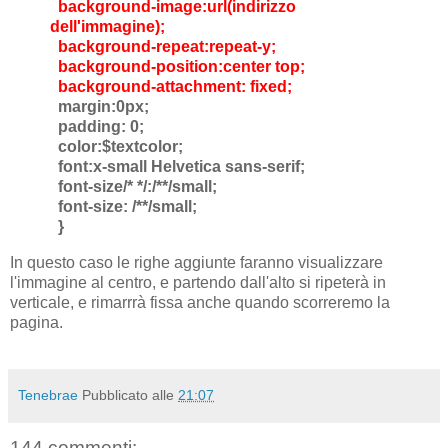
background-image:url(indirizzo
dell'immagine);
background-repeat:repeat-y;
background-position:center top;
background-attachment: fixed;
margin:0px;
padding: 0;
color:$textcolor;
font:x-small Helvetica sans-serif;
font-size/* */:/**/small;
font-size: /**/small;
}
In questo caso le righe aggiunte faranno visualizzare
l'immagine al centro, e partendo dall'alto si ripeterà in
verticale, e rimarrrà fissa anche quando scorreremo la
pagina.
Tenebrae
Pubblicato alle
21:07
144 commenti: