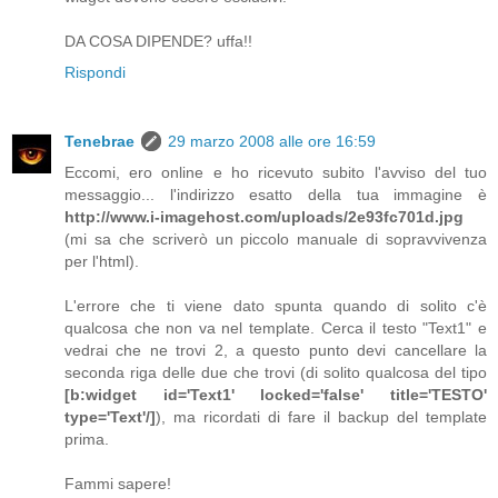
DA COSA DIPENDE? uffa!!
Rispondi
Tenebrae
29 marzo 2008 alle ore 16:59
Eccomi, ero online e ho ricevuto subito l'avviso del tuo
messaggio... l'indirizzo esatto della tua immagine è
http://www.i-imagehost.com/uploads/2e93fc701d.jpg
(mi sa che scriverò un piccolo manuale di sopravvivenza
per l'html).
L'errore che ti viene dato spunta quando di solito c'è
qualcosa che non va nel template. Cerca il testo "Text1" e
vedrai che ne trovi 2, a questo punto devi cancellare la
seconda riga delle due che trovi (di solito qualcosa del tipo
[b:widget id='Text1' locked='false' title='TESTO'
type='Text'/]
), ma ricordati di fare il backup del template
prima.
Fammi sapere!