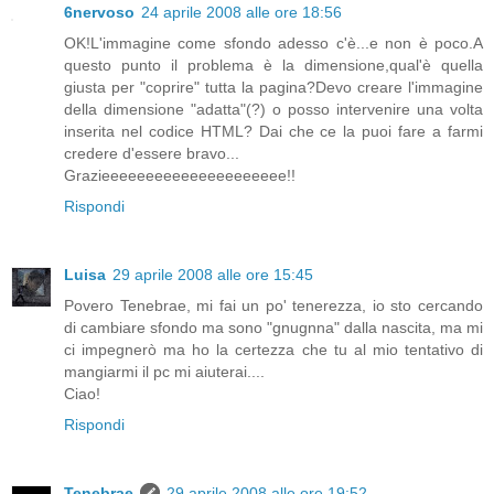
6nervoso
24 aprile 2008 alle ore 18:56
OK!L'immagine come sfondo adesso c'è...e non è poco.A
questo punto il problema è la dimensione,qual'è quella
giusta per "coprire" tutta la pagina?Devo creare l'immagine
della dimensione "adatta"(?) o posso intervenire una volta
inserita nel codice HTML? Dai che ce la puoi fare a farmi
credere d'essere bravo...
Grazieeeeeeeeeeeeeeeeeeeee!!
Rispondi
Luisa
29 aprile 2008 alle ore 15:45
Povero Tenebrae, mi fai un po' tenerezza, io sto cercando
di cambiare sfondo ma sono "gnugnna" dalla nascita, ma mi
ci impegnerò ma ho la certezza che tu al mio tentativo di
mangiarmi il pc mi aiuterai....
Ciao!
Rispondi
Tenebrae
29 aprile 2008 alle ore 19:52