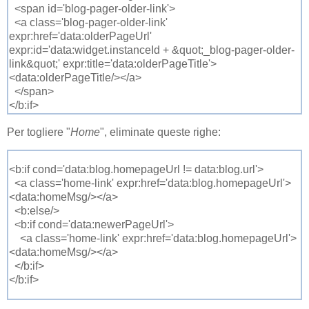
<span id='blog-pager-older-link'>
<a class='blog-pager-older-link'
expr:href='data:olderPageUrl'
expr:id='data:widget.instanceId + &quot;_blog-pager-older-
link&quot;' expr:title='data:olderPageTitle'>
<data:olderPageTitle/></a>
</span>
</b:if>
Per togliere "
Home
", eliminate queste righe:
<b:if cond='data:blog.homepageUrl != data:blog.url'>
<a class='home-link' expr:href='data:blog.homepageUrl'>
<data:homeMsg/></a>
<b:else/>
<b:if cond='data:newerPageUrl'>
<a class='home-link' expr:href='data:blog.homepageUrl'>
<data:homeMsg/></a>
</b:if>
</b:if>