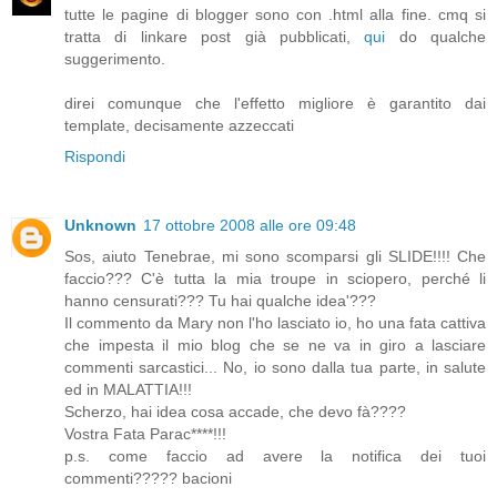
tutte le pagine di blogger sono con .html alla fine. cmq si
tratta di linkare post già pubblicati,
qui
do qualche
suggerimento.
direi comunque che l'effetto migliore è garantito dai
template, decisamente azzeccati
Rispondi
Unknown
17 ottobre 2008 alle ore 09:48
Sos, aiuto Tenebrae, mi sono scomparsi gli SLIDE!!!! Che
faccio??? C'è tutta la mia troupe in sciopero, perché li
hanno censurati??? Tu hai qualche idea'???
Il commento da Mary non l'ho lasciato io, ho una fata cattiva
che impesta il mio blog che se ne va in giro a lasciare
commenti sarcastici... No, io sono dalla tua parte, in salute
ed in MALATTIA!!!
Scherzo, hai idea cosa accade, che devo fà????
Vostra Fata Parac****!!!
p.s. come faccio ad avere la notifica dei tuoi
commenti????? bacioni