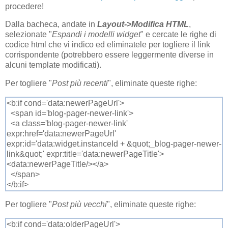
procedere!
Dalla bacheca, andate in
Layout->Modifica HTML
,
selezionate "
Espandi i modelli widget
" e cercate le righe di
codice html che vi indico ed eliminatele per togliere il link
corrispondente (potrebbero essere leggermente diverse in
alcuni template modificati).
Per togliere "
Post più recenti
", eliminate queste righe:
<b:if cond='data:newerPageUrl'>
<span id='blog-pager-newer-link'>
<a class='blog-pager-newer-link'
expr:href='data:newerPageUrl'
expr:id='data:widget.instanceId + &quot;_blog-pager-newer-
link&quot;' expr:title='data:newerPageTitle'>
<data:newerPageTitle/></a>
</span>
</b:if>
Per togliere "
Post più vecchi
", eliminate queste righe:
<b:if cond='data:olderPageUrl'>