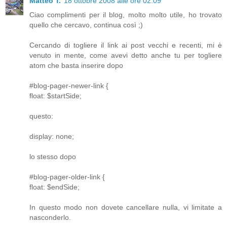
Matteo T.
18 ottobre 2008 alle ore 02:09
Ciao complimenti per il blog, molto molto utile, ho trovato
quello che cercavo, continua così ;)
Cercando di togliere il link ai post vecchi e recenti, mi è
venuto in mente, come avevi detto anche tu per togliere
atom che basta inserire dopo
#blog-pager-newer-link {
float: $startSide;
questo:
display: none;
lo stesso dopo
#blog-pager-older-link {
float: $endSide;
In questo modo non dovete cancellare nulla, vi limitate a
nasconderlo.