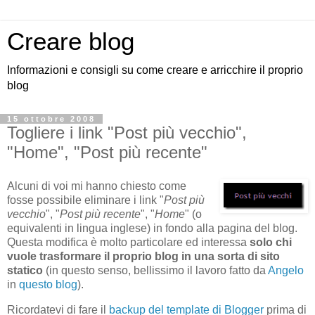
Creare blog
Informazioni e consigli su come creare e arricchire il proprio
blog
15 ottobre 2008
Togliere i link "Post più vecchio",
"Home", "Post più recente"
Alcuni di voi mi hanno chiesto come
fosse possibile eliminare i link "
Post più
vecchio
", "
Post più recente
", "
Home
" (o
equivalenti in lingua inglese) in fondo alla pagina del blog.
Questa modifica è molto particolare ed interessa
solo chi
vuole trasformare il proprio blog in una sorta di sito
statico
(in questo senso, bellissimo il lavoro fatto da
Angelo
in
questo blog
).
Ricordatevi di fare il
backup del template di Blogger
prima di