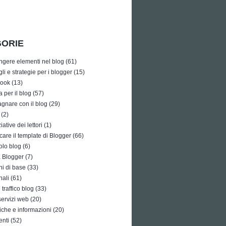
ORIE
ngere elementi nel blog
(61)
li e strategie per i blogger
(15)
ook
(13)
a per il blog
(57)
gnare con il blog
(29)
(2)
iative dei lettori
(1)
care il template di Blogger
(66)
olo blog
(6)
à Blogger
(7)
i di base
(33)
nali
(61)
traffico blog
(33)
 servizi web
(20)
tiche e informazioni
(20)
enti
(52)