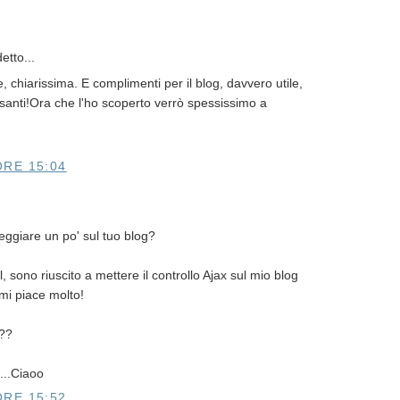
etto...
, chiarissima. E complimenti per il blog, davvero utile,
essanti!Ora che l'ho scoperto verrò spessissimo a
ORE 15:04
ggiare un po' sul tuo blog?
, sono riuscito a mettere il controllo Ajax sul mio blog
mi piace molto!
i??
...Ciaoo
ORE 15:52