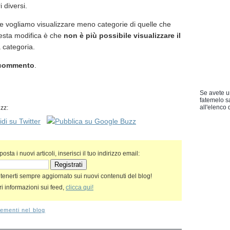
 diversi.
se vogliamo visualizzare meno categorie di quelle che
uesta modifica è che
non è più possibile visualizzare il
 categoria.
 commento
.
Se avete u
fatemelo s
all'elenco d
zz:
sta i nuovi articoli, inserisci il tuo indirizzo email:
 tenerti sempre aggiornato sui nuovi contenuti del blog!
i informazioni sui feed,
clicca qui!
ementi nel blog