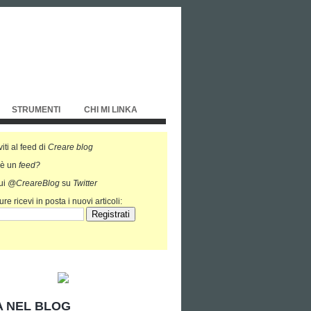
STRUMENTI
CHI MI LINKA
viti al feed di
Creare blog
'è un
feed?
ui
@CreareBlog
su
Twitter
re ricevi in posta i nuovi articoli:
 NEL BLOG