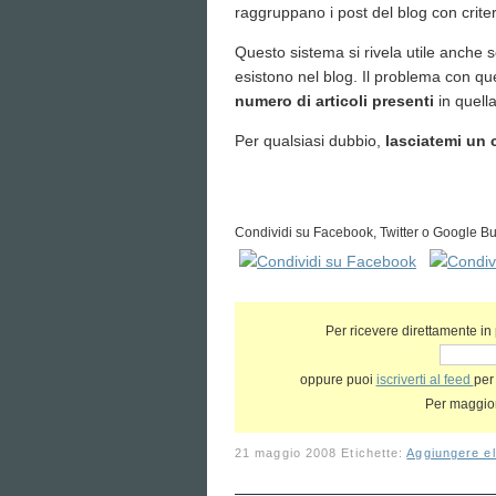
raggruppano i post del blog con criteri
Questo sistema si rivela utile anche 
esistono nel blog. Il problema con q
numero di articoli presenti
in quella
Per qualsiasi dubbio,
lasciatemi un
Condividi su Facebook, Twitter o Google Bu
Per ricevere direttamente in po
oppure puoi
iscriverti al feed
per
Per maggior
21 maggio 2008
Etichette:
Aggiungere el