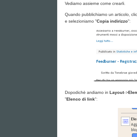
Vediamo assieme come crearli.
Quando pubblichiamo un articolo, clic
e selezioniamo "
Copia indirizzo
":
Dopodichè andiamo in
Layout
->
Ele
"
Elenco di link
":