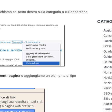
chiamo col tasto destro sulla categoria a cui appartiene
CATEG
Aggiu
Consig
Faceb
Grafic
Guada
Guide
Le iniz
Modifi
Non s
menti pagina
e aggiungiamo un elemento di tipo
Novit
Nozion
Perso
SEO e 
Siti e
Statis
Strum