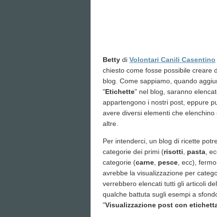
Betty
di
Volontari Canili Casentino
chiesto come fosse possibile creare di
blog. Come sappiamo, quando aggiun
"
Etichette
" nel blog, saranno elencate
appartengono i nostri post, eppure pu
avere diversi elementi che elenchino
altre.
Per intenderci, un blog di ricette po
categorie dei primi (
risotti
,
pasta
, e
categorie (
carne
,
pesce
, ecc), ferm
avrebbe la visualizzazione per catego
verrebbero elencati tutti gli articoli d
qualche battuta sugli esempi a sfondo
"
Visualizzazione post con etichetta