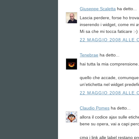
Giuseppe Scaletta
ha detto...
Lascia perdere, forse ho trova
inserendo i widget, come mi av
Mi sa che mi tocca faticare :-)
22 MAGGIO 2008 ALLE 
Tenebrae
ha detto...
hai tutta la mia comprensione..
quello che accade, comunque,
un'etichetta nel widget predefi
22 MAGGIO 2008 ALLE 
Claudio Pomes
ha detto...
allora il codice ajax sulle eti
bene su opera, vai a capi perc
cmq i link alle label restano p