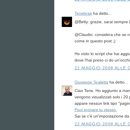
Tenebrae
ha detto...
@Betty: grazie, sarai sempre 
@Claudio: considera che se no
come in questo post ;)
Ho visto lo script che hai agg
dove l'hai preso ci do un'occh
21 MAGGIO 2008 ALLE 
Giuseppe Scaletta
ha detto...
Ciao Tene. Ho aggiunto a mano 
vengono visualizzati solo i 20 p
appare nessun link tipo "pagi
Puoi provare tu stesso.
Sai se c'è un'impostazione da
22 MAGGIO 2008 ALLE 