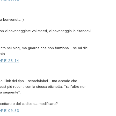
la benvenuta :)
n vi pavoneggiate voi stessi, vi pavoneggio io citandovi
iunto nel blog, ma guarda che non funziona... se mi dici
iata
ORE 23:14
i link del tipo ...search/label... ma accade che
ost più recenti con la stessa etichetta. Tra l'altro non
na seguente".
 settare o del codice da modificare?
ORE 09:53