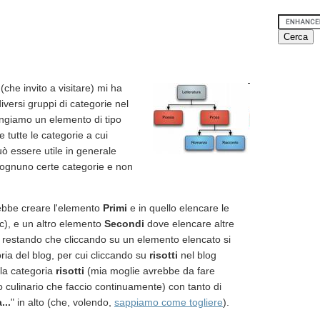
(che invito a visitare) mi ha
versi gruppi di categorie nel
giamo un elemento di tipo
 tutte le categorie a cui
ò essere utile in generale
 ognuno certe categorie e non
trebbe creare l'elemento
Primi
e in quello elencare le
cc), e un altro elemento
Secondi
dove elencare altre
o restando che cliccando su un elemento elencato si
ria del blog, per cui cliccando su
risotti
nel blog
ella categoria
risotti
(mia moglie avrebbe da fare
 culinario che faccio continuamente) con tanto di
...
" in alto (che, volendo,
sappiamo come togliere
).