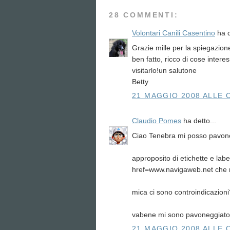
28 COMMENTI:
Volontari Canili Casentino
ha d
Grazie mille per la spiegazione
ben fatto, ricco di cose inter
visitarlo!un salutone
Betty
21 MAGGIO 2008 ALLE 
Claudio Pomes
ha detto...
Ciao Tenebra mi posso pavone
approposito di etichette e label
href=www.navigaweb.net
che 
mica ci sono controindicazion
vabene mi sono pavoneggiato
21 MAGGIO 2008 ALLE 