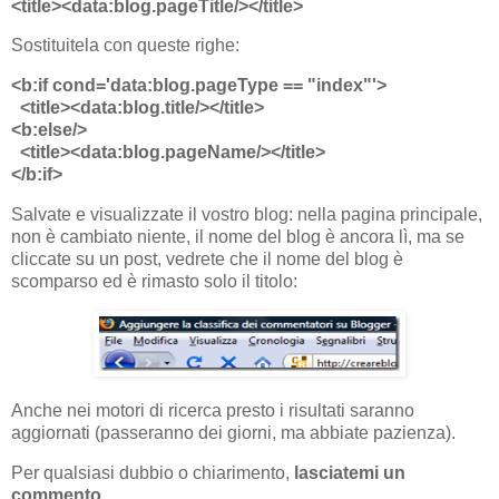
<title><data:blog.pageTitle/></title>
Sostituitela con queste righe:
<b:if cond='data:blog.pageType == "index"'>
<title><data:blog.title/></title>
<b:else/>
<title><data:blog.pageName/></title>
</b:if>
Salvate e visualizzate il vostro blog: nella pagina principale,
non è cambiato niente, il nome del blog è ancora lì, ma se
cliccate su un post, vedrete che il nome del blog è
scomparso ed è rimasto solo il titolo:
Anche nei motori di ricerca presto i risultati saranno
aggiornati (passeranno dei giorni, ma abbiate pazienza).
Per qualsiasi dubbio o chiarimento,
lasciatemi un
commento
.