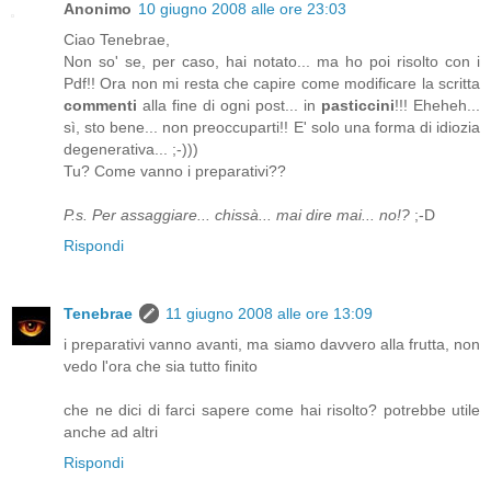
Anonimo
10 giugno 2008 alle ore 23:03
Ciao Tenebrae,
Non so' se, per caso, hai notato... ma ho poi risolto con i
Pdf!! Ora non mi resta che capire come modificare la scritta
commenti
alla fine di ogni post... in
pasticcini
!!! Eheheh...
sì, sto bene... non preoccuparti!! E' solo una forma di idiozia
degenerativa... ;-)))
Tu? Come vanno i preparativi??
P.s. Per assaggiare... chissà... mai dire mai... no!?
;-D
Rispondi
Tenebrae
11 giugno 2008 alle ore 13:09
i preparativi vanno avanti, ma siamo davvero alla frutta, non
vedo l'ora che sia tutto finito
che ne dici di farci sapere come hai risolto? potrebbe utile
anche ad altri
Rispondi