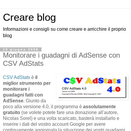
Creare blog
Informazioni e consigli su come creare e arricchire il proprio
blog
10 giugno 2008
Monitorare i guadagni di AdSense con
CSV AdStats
CSV AdStats
è
il
miglior strumento per
monitorare i
guadagni fatti con
AdSense
. Giunto da
poco alla versione 4.0, il programma è
assolutamente
gratuito
(se volete potete fare una donazione all'autore,
Nicolas Sorel) e una volta scaricato, basterà installarlo e
inserire i dati del vostro account Google per avere
continuamente aggiornata la situazione dei vostri guadagni