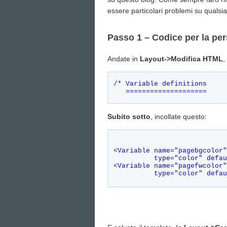
essere particolari problemi su qualsia
Passo 1 – Codice per la per
Andate in
Layout->Modifica HTML
,
/* Variable definitions
====================
Subito sotto
, incollate questo:
<Variable name="pagebgcolor"
          type="color" defau
<Variable name="pagefwcolor"
          type="color" defa