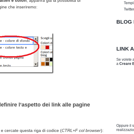
teri e colori
, apparirà già la possibilità di
Templ
agine che inseriremo:
Twitte
BLOG 
LINK 
Se volete 
a
Creare 
inire l’aspetto dei link alle pagine
Oppure il 
realizzazio
, e cercate questa riga di codice (
CTRL+F col browser
):