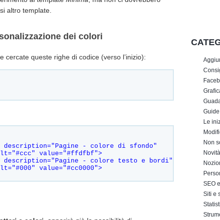
si altro template.
sonalizzazione dei colori
CATEG
 e cercate queste righe di codice (verso l’inizio):
Aggiu
Consig
Faceb
Grafic
Guada
Guide
Le iniz
Modifi
Non s
 description="Pagine - colore di sfondo"     
Novit
lt="#ccc" value="#ffdfbf">     
 description="Pagine - colore testo e bordi"     
Nozion
ult="#000" value="#cc0000"> 
Perso
SEO e 
Siti e
Statis
Strum