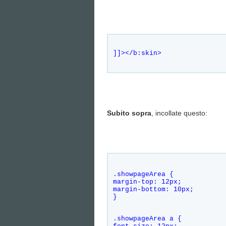
]]></b:skin>
Subito sopra
, incollate questo:
.showpageArea {    
margin-top: 12px;    
margin-bottom: 10px;    
}
.showpageArea a {    