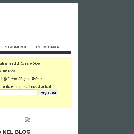
STRUMENTI
CHI MI LINKA
viti al feed di
Creare blog
'è un
feed?
ui
@CreareBlog
su
Twitter
re ricevi in posta i nuovi articoli:
 NEL BLOG