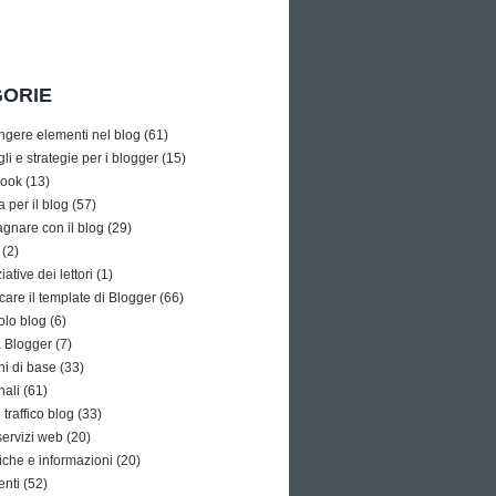
ORIE
ngere elementi nel blog
(61)
li e strategie per i blogger
(15)
ook
(13)
a per il blog
(57)
gnare con il blog
(29)
(2)
iative dei lettori
(1)
care il template di Blogger
(66)
olo blog
(6)
à Blogger
(7)
i di base
(33)
nali
(61)
traffico blog
(33)
 servizi web
(20)
tiche e informazioni
(20)
enti
(52)