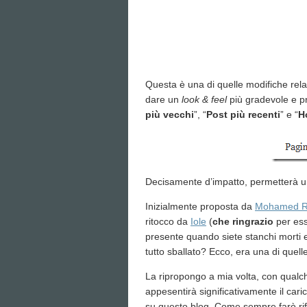
Questa è una di quelle modifiche rel
dare un
look & feel
più gradevole e pro
più vecchi
”, “
Post più recenti
” e “
H
Decisamente d’impatto, permetterà una
Inizialmente proposta da
Mohamed R
ritocco da
Iole
(
che ringrazio
per ess
presente quando siete stanchi morti e 
tutto sballato? Ecco, era una di quell
La ripropongo a mia volta, con qual
appesentirà significativamente il cari
su questo blog. Come sempre farò ri