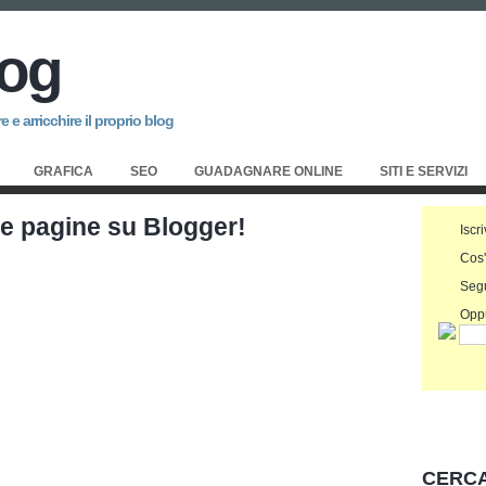
log
 e arricchire il proprio blog
GRAFICA
SEO
GUADAGNARE ONLINE
SITI E SERVIZI
lle pagine su Blogger!
Iscri
Cos
Seg
Oppu
CERCA