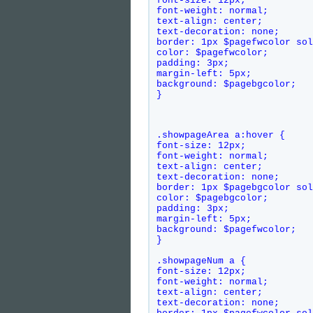
font-size: 12px;    
font-weight: normal;    
text-align: center;    
text-decoration: none;    
border: 1px $pagefwcolor sol
color: $pagefwcolor;   
padding: 3px;    
margin-left: 5px;    
background: $pagebgcolor;   
}
.showpageArea a:hover {    
font-size: 12px;    
font-weight: normal;    
text-align: center;    
text-decoration: none;    
border: 1px $pagebgcolor sol
color: $pagebgcolor;    
padding: 3px;    
margin-left: 5px;    
background: $pagefwcolor;   
}
.showpageNum a {    
font-size: 12px;    
font-weight: normal;    
text-align: center;    
text-decoration: none;    