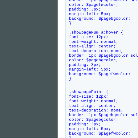
border: 1px $pagefwcolor sol
color: $pagefwcolor;    
padding: 3px;    
margin-left: 5px;    
background: $pagebgcolor;   
}
.showpageNum a:hover {    
font-size: 12px;    
font-weight: normal;    
text-align: center;    
text-decoration: none;    
border: 1px $pagebgcolor sol
color: $pagebgcolor;    
padding: 3px;    
margin-left: 5px;    
background: $pagefwcolor;   
}
.showpagePoint {    
font-size: 12px;    
font-weight: normal;    
text-align: center;    
text-decoration: none;    
border: 1px $pagebgcolor sol
color: $pagebgcolor;    
padding: 3px;    
margin-left: 5px;    
background: $pagefwcolor;   