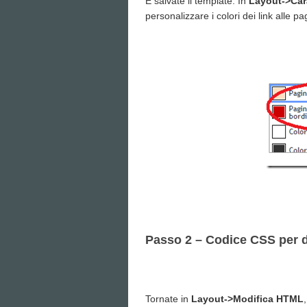
E salvate il template. In
Layout->Carat
personalizzare i colori dei link alle p
Passo 2 – Codice CSS per def
Tornate in
Layout->Modifica HTML