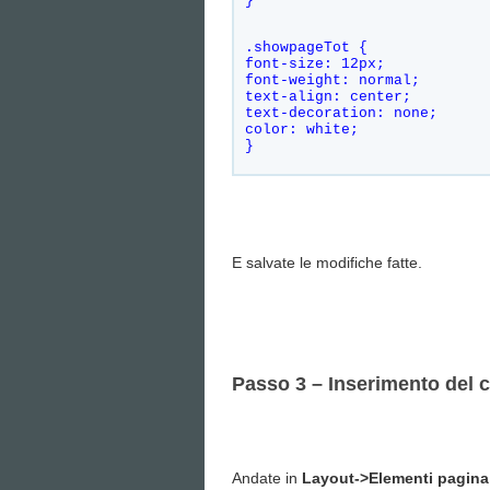
}
.showpageTot {    
font-size: 12px;    
font-weight: normal;    
text-align: center;    
text-decoration: none;    
color: white;    
}
E salvate le modifiche fatte.
Passo 3 – Inserimento del 
Andate in
Layout->Elementi pagina