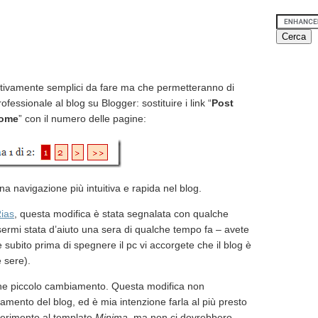
ativamente semplici da fare ma che permetteranno di
fessionale al blog su Blogger: sostituire i link “
Post
ome
” con il numero delle pagine:
 navigazione più intuitiva e rapida nel blog.
ias
, questa modifica è stata segnalata con qualche
ermi stata d’aiuto una sera di qualche tempo fa – avete
subito prima di spegnere il pc vi accorgete che il blog è
e sere).
che piccolo cambiamento. Questa modifica non
camento del blog, ed è mia intenzione farla al più presto
ferimento al template
Minima
, ma non ci dovrebbero