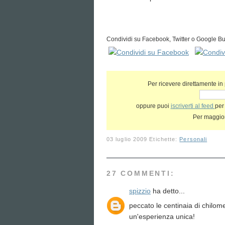
Condividi su Facebook, Twitter o Google Bu
Per ricevere direttamente in po
oppure puoi
iscriverti al feed
per
Per maggior
03 luglio 2009
Etichette:
Personali
27 COMMENTI:
spizzio
ha detto...
peccato le centinaia di chilo
un'esperienza unica!