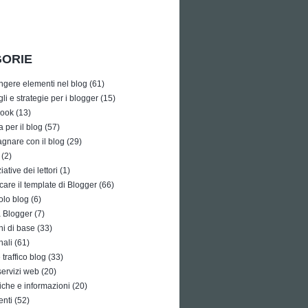
ORIE
ngere elementi nel blog
(61)
li e strategie per i blogger
(15)
ook
(13)
a per il blog
(57)
gnare con il blog
(29)
(2)
iative dei lettori
(1)
care il template di Blogger
(66)
olo blog
(6)
à Blogger
(7)
i di base
(33)
nali
(61)
traffico blog
(33)
 servizi web
(20)
tiche e informazioni
(20)
enti
(52)