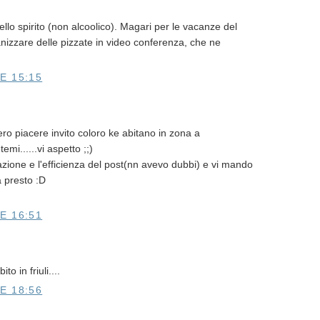
llo spirito (non alcoolico). Magari per le vacanze del
zzare delle pizzate in video conferenza, che ne
E 15:15
ero piacere invito coloro ke abitano in zona a
emi......vi aspetto ;;)
azione e l'efficienza del post(nn avevo dubbi) e vi mando
a presto :D
E 16:51
o in friuli....
E 18:56