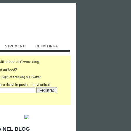
STRUMENTI
CHI MI LINKA
viti al feed di
Creare blog
'è un
feed?
ui
@CreareBlog
su
Twitter
re ricevi in posta i nuovi articoli:
 NEL BLOG