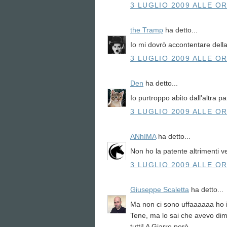
3 LUGLIO 2009 ALLE OR
the Tramp
ha detto...
Io mi dovrò accontentare della 
3 LUGLIO 2009 ALLE OR
Den
ha detto...
Io purtroppo abito dall'altra part
3 LUGLIO 2009 ALLE OR
ANhIMA
ha detto...
Non ho la patente altrimenti ver
3 LUGLIO 2009 ALLE OR
Giuseppe Scaletta
ha detto...
Ma non ci sono uffaaaaaa ho i
Tene, ma lo sai che avevo dim
tutti! A Giarre però.