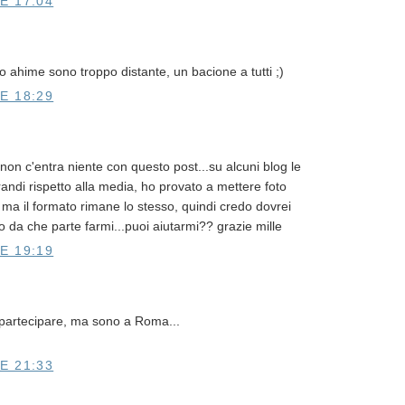
E 17:04
o ahime sono troppo distante, un bacione a tutti ;)
E 18:29
on c'entra niente con questo post...su alcuni blog le
randi rispetto alla media, ho provato a mettere foto
ma il formato rimane lo stesso, quindi credo dovrei
o da che parte farmi...puoi aiutarmi?? grazie mille
E 19:19
partecipare, ma sono a Roma...
E 21:33