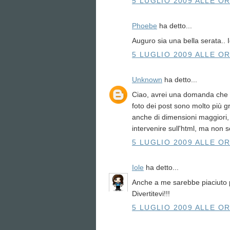
5 LUGLIO 2009 ALLE OR
Phoebe
ha detto...
Auguro sia una bella serata.. I
5 LUGLIO 2009 ALLE OR
Unknown
ha detto...
Ciao, avrei una domanda che n
foto dei post sono molto più g
anche di dimensioni maggiori, 
intervenire sull'html, ma non s
5 LUGLIO 2009 ALLE OR
Iole
ha detto...
Anche a me sarebbe piaciuto 
Divertitevi!!!
5 LUGLIO 2009 ALLE OR