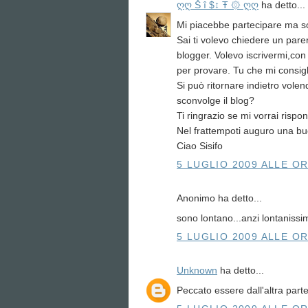
ღღ Š î $↕ Ŧ ۞ ღღ
ha detto...
Mi piacebbe partecipare ma s
Sai ti volevo chiedere un pare
blogger. Volevo iscrivermi,con
per provare. Tu che mi consig
Si può ritornare indietro vole
sconvolge il blog?
Ti ringrazio se mi vorrai rispo
Nel frattempoti auguro una b
Ciao Sisifo
5 LUGLIO 2009 ALLE OR
Anonimo ha detto...
sono lontano...anzi lontanissi
5 LUGLIO 2009 ALLE OR
Unknown
ha detto...
Peccato essere dall'altra parte d