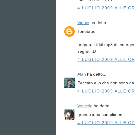
4 LUGLIO 2009 ALLE OR
Vinnie
ha detto...
Tenebrae,
preparati il kit mp3 di emergenz
segreti ;D
4 LUGLIO 2009 ALLE OR
Alan
ha detto...
Peccato e io che non sono da 
4 LUGLIO 2009 ALLE OR
Venezio
ha detto...
grande idea complimenti
4 LUGLIO 2009 ALLE OR