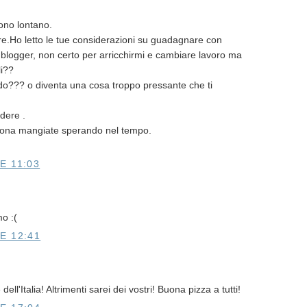
ono lontano.
re.Ho letto le tue considerazioni su guadagnare con
 blogger, non certo per arricchirmi e cambiare lavoro ma
li??
ndo??? o diventa una cosa troppo pressante che ti
ndere .
uona mangiate sperando nel tempo.
E 11:03
mo :(
E 12:41
ell'Italia! Altrimenti sarei dei vostri! Buona pizza a tutti!