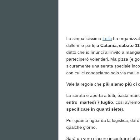
La simpaticissima
Lella
ha organizzat
dalle mie parti,
a Catania, sabato 11
detto che io rinunci all’invito a mangi
parteciperò volentieri. Ma pizza (e go
sicuramente una serata speciale incon
con cui ci conosciamo solo via mail 
Vale la regola che
più siamo più ci 
La serata è aperta a tutti, basta ma
entro martedì 7 luglio
, così avremo 
specificare in quanti siete
).
Per quanto riguarda la logistica, darò
qualche giorno.
Sarà un vero piacere incontrare tutti 