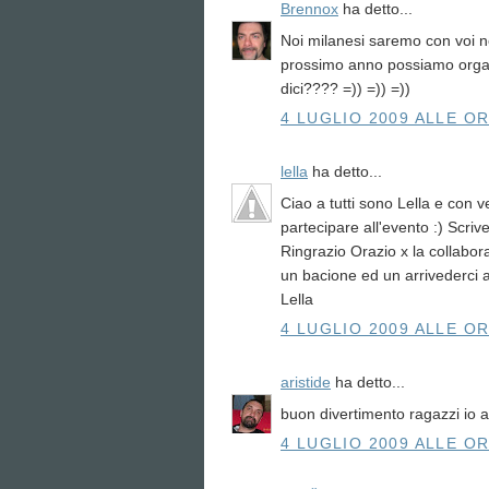
Brennox
ha detto...
Noi milanesi saremo con voi ne
prossimo anno possiamo organi
dici???? =)) =)) =))
4 LUGLIO 2009 ALLE OR
lella
ha detto...
Ciao a tutti sono Lella e con v
partecipare all'evento :) Scrivet
Ringrazio Orazio x la collabor
un bacione ed un arrivederci 
Lella
4 LUGLIO 2009 ALLE OR
aristide
ha detto...
buon divertimento ragazzi io abit
4 LUGLIO 2009 ALLE OR