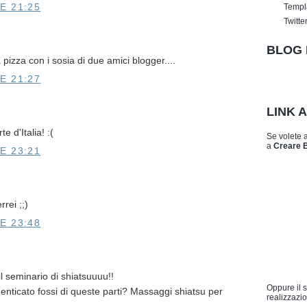
E 21:25
Templ
Twitte
BLOG 
pizza con i sosia di due amici blogger....
E 21:27
LINK 
e d'Italia! :(
Se volete 
a
Creare 
E 23:21
rei ;;)
E 23:48
l seminario di shiatsuuuu!!
Oppure il 
enticato fossi di queste parti? Massaggi shiatsu per
realizzazio