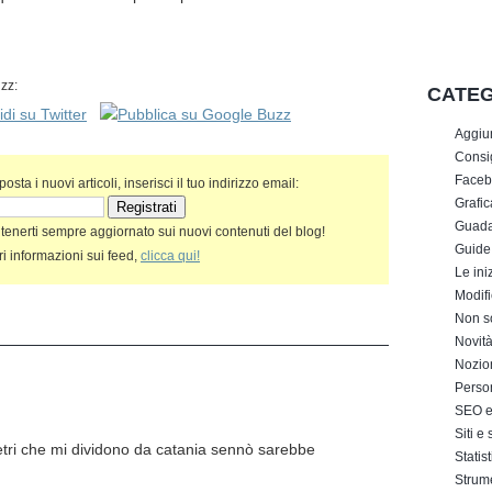
zz:
CATEG
Aggiu
Consig
Faceb
sta i nuovi articoli, inserisci il tuo indirizzo email:
Grafic
Guada
 tenerti sempre aggiornato sui nuovi contenuti del blog!
Guide
i informazioni sui feed,
clicca qui!
Le iniz
Modifi
Non s
Novit
Nozion
Perso
SEO e 
Siti e
metri che mi dividono da catania sennò sarebbe
Statis
Strum