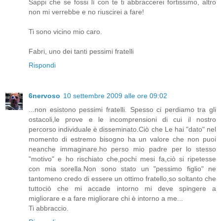
Sappi che se fossi lì con te ti abbraccerei fortissimo, altro
non mi verrebbe e no riuscirei a fare!
Ti sono vicino mio caro.
Fabri, uno dei tanti pessimi fratelli
Rispondi
6nervoso
10 settembre 2009 alle ore 09:02
...non esistono pessimi fratelli. Spesso ci perdiamo tra gli
ostacoli,le prove e le incomprensioni di cui il nostro
percorso individuale è disseminato.Ciò che Le hai "dato" nel
momento di estremo bisogno ha un valore che non puoi
neanche immaginare.ho perso mio padre per lo stesso
"motivo" e ho rischiato che,pochi mesi fa,ciò si ripetesse
con mia sorella.Non sono stato un "pessimo figlio" ne
tantomeno credo di essere un ottimo fratello,so soltanto che
tuttociò che mi accade intorno mi deve spingere a
migliorare e a fare migliorare chi è intorno a me...
Ti abbraccio.