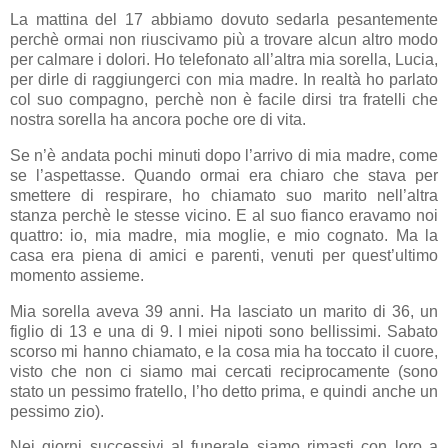
La mattina del 17 abbiamo dovuto sedarla pesantemente
perchè ormai non riuscivamo più a trovare alcun altro modo
per calmare i dolori. Ho telefonato all’altra mia sorella, Lucia,
per dirle di raggiungerci con mia madre. In realtà ho parlato
col suo compagno, perchè non è facile dirsi tra fratelli che
nostra sorella ha ancora poche ore di vita.
Se n’è andata pochi minuti dopo l’arrivo di mia madre, come
se l’aspettasse. Quando ormai era chiaro che stava per
smettere di respirare, ho chiamato suo marito nell’altra
stanza perchè le stesse vicino. E al suo fianco eravamo noi
quattro: io, mia madre, mia moglie, e mio cognato. Ma la
casa era piena di amici e parenti, venuti per quest’ultimo
momento assieme.
Mia sorella aveva 39 anni. Ha lasciato un marito di 36, un
figlio di 13 e una di 9. I miei nipoti sono bellissimi. Sabato
scorso mi hanno chiamato, e la cosa mia ha toccato il cuore,
visto che non ci siamo mai cercati reciprocamente (sono
stato un pessimo fratello, l’ho detto prima, e quindi anche un
pessimo zio).
Nei giorni successivi al funerale siamo rimasti con loro a