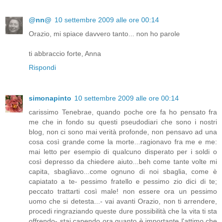
@nn@
10 settembre 2009 alle ore 00:14
Orazio, mi spiace davvero tanto... non ho parole
ti abbraccio forte, Anna
Rispondi
simonapinto
10 settembre 2009 alle ore 00:14
carissimo Tenebrae, quando poche ore fa ho pensato fra
me che in fondo su questi pseudodiari che sono i nostri
blog, non ci sono mai verità profonde, non pensavo ad una
cosa così grande come la morte...ragionavo fra me e me:
mai letto per esempio di qualcuno disperato per i soldi o
così depresso da chiedere aiuto...beh come tante volte mi
capita, sbagliavo...come ognuno di noi sbaglia, come è
capiatato a te- pessimo fratello e pessimo zio dici di te;
peccato trattarti così male! non essere ora un pessimo
uomo che si detesta...- vai avanti Orazio, non ti arrendere,
procedi ringraziando queste dure possibilità che la vita ti sta
offrendo- stai capendo ora quanto è importante l'attimo che