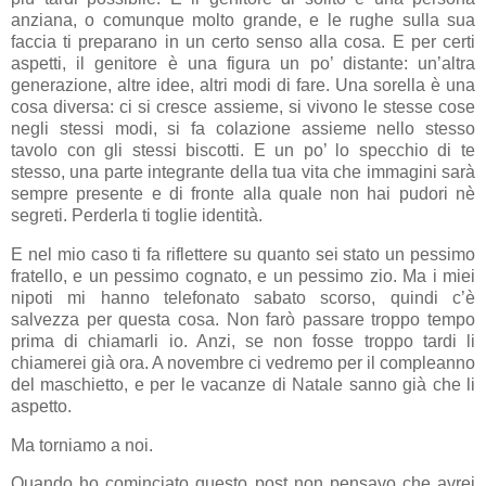
anziana, o comunque molto grande, e le rughe sulla sua
faccia ti preparano in un certo senso alla cosa. E per certi
aspetti, il genitore è una figura un po’ distante: un’altra
generazione, altre idee, altri modi di fare. Una sorella è una
cosa diversa: ci si cresce assieme, si vivono le stesse cose
negli stessi modi, si fa colazione assieme nello stesso
tavolo con gli stessi biscotti. E un po’ lo specchio di te
stesso, una parte integrante della tua vita che immagini sarà
sempre presente e di fronte alla quale non hai pudori nè
segreti. Perderla ti toglie identità.
E nel mio caso ti fa riflettere su quanto sei stato un pessimo
fratello, e un pessimo cognato, e un pessimo zio. Ma i miei
nipoti mi hanno telefonato sabato scorso, quindi c’è
salvezza per questa cosa. Non farò passare troppo tempo
prima di chiamarli io. Anzi, se non fosse troppo tardi li
chiamerei già ora. A novembre ci vedremo per il compleanno
del maschietto, e per le vacanze di Natale sanno già che li
aspetto.
Ma torniamo a noi.
Quando ho cominciato questo post non pensavo che avrei