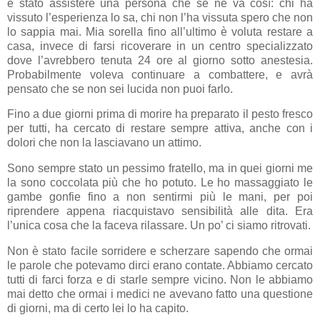
è stato assistere una persona che se ne va così: chi ha
vissuto l’esperienza lo sa, chi non l’ha vissuta spero che non
lo sappia mai. Mia sorella fino all’ultimo è voluta restare a
casa, invece di farsi ricoverare in un centro specializzato
dove l’avrebbero tenuta 24 ore al giorno sotto anestesia.
Probabilmente voleva continuare a combattere, e avrà
pensato che se non sei lucida non puoi farlo.
Fino a due giorni prima di morire ha preparato il pesto fresco
per tutti, ha cercato di restare sempre attiva, anche con i
dolori che non la lasciavano un attimo.
Sono sempre stato un pessimo fratello, ma in quei giorni me
la sono coccolata più che ho potuto. Le ho massaggiato le
gambe gonfie fino a non sentirmi più le mani, per poi
riprendere appena riacquistavo sensibilità alle dita. Era
l’unica cosa che la faceva rilassare. Un po’ ci siamo ritrovati.
Non è stato facile sorridere e scherzare sapendo che ormai
le parole che potevamo dirci erano contate. Abbiamo cercato
tutti di farci forza e di starle sempre vicino. Non le abbiamo
mai detto che ormai i medici ne avevano fatto una questione
di giorni, ma di certo lei lo ha capito.