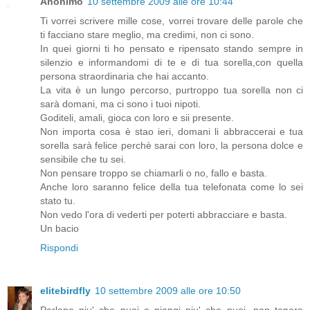
Anonimo
10 settembre 2009 alle ore 10:44
Ti vorrei scrivere mille cose, vorrei trovare delle parole che
ti facciano stare meglio, ma credimi, non ci sono.
In quei giorni ti ho pensato e ripensato stando sempre in
silenzio e informandomi di te e di tua sorella,con quella
persona straordinaria che hai accanto.
La vita è un lungo percorso, purtroppo tua sorella non ci
sarà domani, ma ci sono i tuoi nipoti.
Goditeli, amali, gioca con loro e sii presente.
Non importa cosa è stao ieri, domani li abbraccerai e tua
sorella sarà felice perchè sarai con loro, la persona dolce e
sensibile che tu sei.
Non pensare troppo se chiamarli o no, fallo e basta.
Anche loro saranno felice della tua telefonata come lo sei
stato tu.
Non vedo l'ora di vederti per poterti abbracciare e basta.
Un bacio
Rispondi
elitebirdfly
10 settembre 2009 alle ore 10:50
Parlane piu' che puoi e piangi piu' che puoi, non tenere