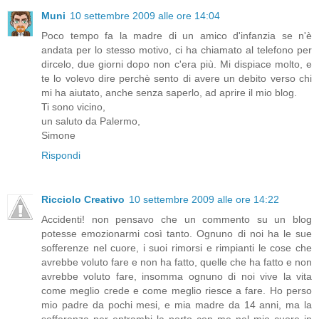
Muni
10 settembre 2009 alle ore 14:04
Poco tempo fa la madre di un amico d'infanzia se n'è
andata per lo stesso motivo, ci ha chiamato al telefono per
dircelo, due giorni dopo non c'era più. Mi dispiace molto, e
te lo volevo dire perchè sento di avere un debito verso chi
mi ha aiutato, anche senza saperlo, ad aprire il mio blog.
Ti sono vicino,
un saluto da Palermo,
Simone
Rispondi
Ricciolo Creativo
10 settembre 2009 alle ore 14:22
Accidenti! non pensavo che un commento su un blog
potesse emozionarmi così tanto. Ognuno di noi ha le sue
sofferenze nel cuore, i suoi rimorsi e rimpianti le cose che
avrebbe voluto fare e non ha fatto, quelle che ha fatto e non
avrebbe voluto fare, insomma ognuno di noi vive la vita
come meglio crede e come meglio riesce a fare. Ho perso
mio padre da pochi mesi, e mia madre da 14 anni, ma la
sofferenza per entrambi la porto con me nel mio cuore in