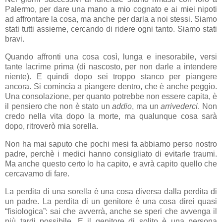
Palermo, per dare una mano a mio cognato e ai miei nipoti
ad affrontare la cosa, ma anche per darla a noi stessi. Siamo
stati tutti assieme, cercando di ridere ogni tanto. Siamo stati
bravi.
Quando affronti una cosa così, lunga e inesorabile, versi
tante lacrime prima (di nascosto, per non darle a intendere
niente). E quindi dopo sei troppo stanco per piangere
ancora. Si comincia a piangere dentro, che è anche peggio.
Una consolazione, per quanto potrebbe non essere capita, è
il pensiero che non è stato un
addio
, ma un
arrivederci
. Non
credo nella vita dopo la morte, ma qualunque cosa sarà
dopo, ritroverò mia sorella.
Non ha mai saputo che pochi mesi fa abbiamo perso nostro
padre, perchè i medici hanno consigliato di evitarle traumi.
Ma anche questo certo lo ha capito, e avrà capito quello che
cercavamo di fare.
La perdita di una sorella è una cosa diversa dalla perdita di
un padre. La perdita di un genitore è una cosa direi quasi
“fisiologica”: sai che avverrà, anche se speri che avvenga il
più tardi possibile. E il genitore di solito è una persona