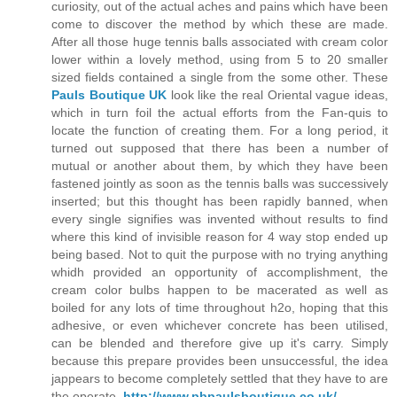
curiosity, out of the actual aches and pains which have been
come to discover the method by which these are made.
After all those huge tennis balls associated with cream color
lower within a lovely method, using from 5 to 20 smaller
sized fields contained a single from the some other. These
Pauls Boutique UK
look like the real Oriental vague ideas,
which in turn foil the actual efforts from the Fan-quis to
locate the function of creating them. For a long period, it
turned out supposed that there has been a number of
mutual or another about them, by which they have been
fastened jointly as soon as the tennis balls was successively
inserted; but this thought has been rapidly banned, when
every single signifies was invented without results to find
where this kind of invisible reason for 4 way stop ended up
being based. Not to quit the purpose with no trying anything
whidh provided an opportunity of accomplishment, the
cream color bulbs happen to be macerated as well as
boiled for any lots of time throughout h2o, hoping that this
adhesive, or even whichever concrete has been utilised,
can be blended and therefore give up it's carry. Simply
because this prepare provides been unsuccessful, the idea
jappears to become completely settled that they have to are
the operate.
http://www.pbpaulsboutique.co.uk/