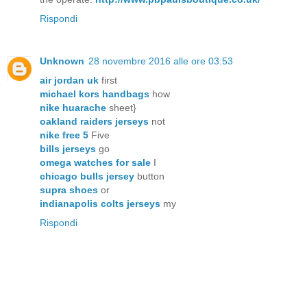
Rispondi
Unknown
28 novembre 2016 alle ore 03:53
air jordan uk
first
michael kors handbags
how
nike huarache
sheet}
oakland raiders jerseys
not
nike free 5
Five
bills jerseys
go
omega watches for sale
I
chicago bulls jersey
button
supra shoes
or
indianapolis colts jerseys
my
Rispondi