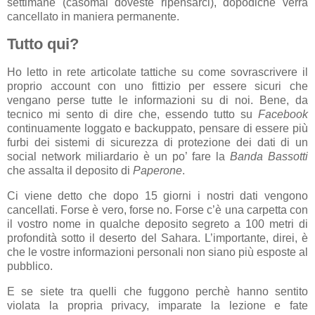
settimane (casomai doveste ripensarci), dopodiché verrà
cancellato in maniera permanente.
Tutto qui?
Ho letto in rete articolate tattiche su come sovrascrivere il
proprio account con uno fittizio per essere sicuri che
vengano perse tutte le informazioni su di noi. Bene, da
tecnico mi sento di dire che, essendo tutto su
Facebook
continuamente loggato e backuppato, pensare di essere più
furbi dei sistemi di sicurezza di protezione dei dati di un
social network miliardario è un po’ fare la
Banda Bassotti
che assalta il deposito di
Paperone
.
Ci viene detto che dopo 15 giorni i nostri dati vengono
cancellati. Forse è vero, forse no. Forse c’è una carpetta con
il vostro nome in qualche deposito segreto a 100 metri di
profondità sotto il deserto del Sahara. L’importante, direi, è
che le vostre informazioni personali non siano più esposte al
pubblico.
E se siete tra quelli che fuggono perchè hanno sentito
violata la propria privacy, imparate la lezione e fate