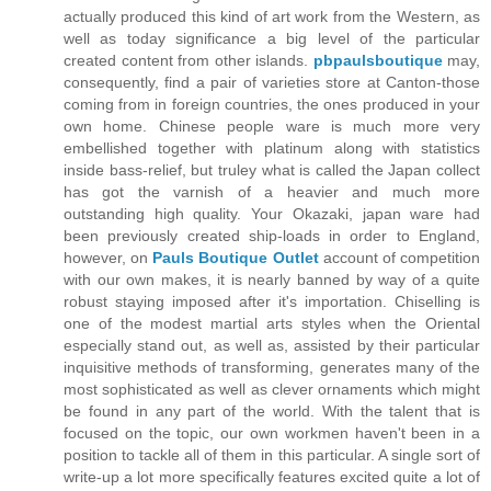
actually produced this kind of art work from the Western, as
well as today significance a big level of the particular
created content from other islands.
pbpaulsboutique
may,
consequently, find a pair of varieties store at Canton-those
coming from in foreign countries, the ones produced in your
own home. Chinese people ware is much more very
embellished together with platinum along with statistics
inside bass-relief, but truley what is called the Japan collect
has got the varnish of a heavier and much more
outstanding high quality. Your Okazaki, japan ware had
been previously created ship-loads in order to England,
however, on
Pauls Boutique Outlet
account of competition
with our own makes, it is nearly banned by way of a quite
robust staying imposed after it's importation. Chiselling is
one of the modest martial arts styles when the Oriental
especially stand out, as well as, assisted by their particular
inquisitive methods of transforming, generates many of the
most sophisticated as well as clever ornaments which might
be found in any part of the world. With the talent that is
focused on the topic, our own workmen haven't been in a
position to tackle all of them in this particular. A single sort of
write-up a lot more specifically features excited quite a lot of