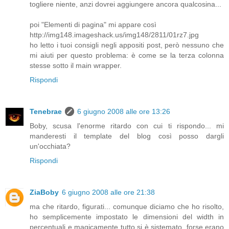
togliere niente, anzi dovrei aggiungere ancora qualcosina...
poi "Elementi di pagina" mi appare così
http://img148.imageshack.us/img148/2811/01rz7.jpg
ho letto i tuoi consigli negli appositi post, però nessuno che
mi aiuti per questo problema: è come se la terza colonna
stesse sotto il main wrapper.
Rispondi
Tenebrae
6 giugno 2008 alle ore 13:26
Boby, scusa l'enorme ritardo con cui ti rispondo... mi
manderesti il template del blog così posso dargli
un'occhiata?
Rispondi
ZiaBoby
6 giugno 2008 alle ore 21:38
ma che ritardo, figurati... comunque diciamo che ho risolto,
ho semplicemente impostato le dimensioni del width in
percentuali e magicamente tutto si è sistemato, forse erano