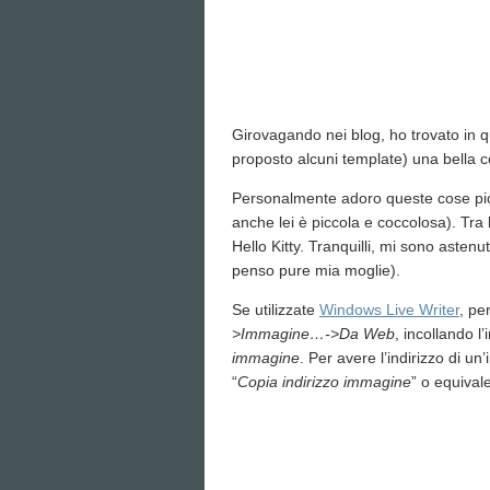
Girovagando nei blog, ho trovato in q
proposto alcuni template) una bella c
Personalmente adoro queste cose pic
anche lei è piccola e coccolosa). Tra l
Hello Kitty. Tranquilli, mi sono asten
penso pure mia moglie).
Se utilizzate
Windows Live Writer
, pe
>Immagine…->Da Web
, incollando l
immagine
. Per avere l’indirizzo di un
“
Copia indirizzo immagine
” o equival