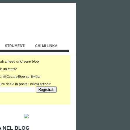
STRUMENTI
CHI MI LINKA
viti al feed di
Creare blog
'è un
feed?
ui
@CreareBlog
su
Twitter
re ricevi in posta i nuovi articoli:
 NEL BLOG