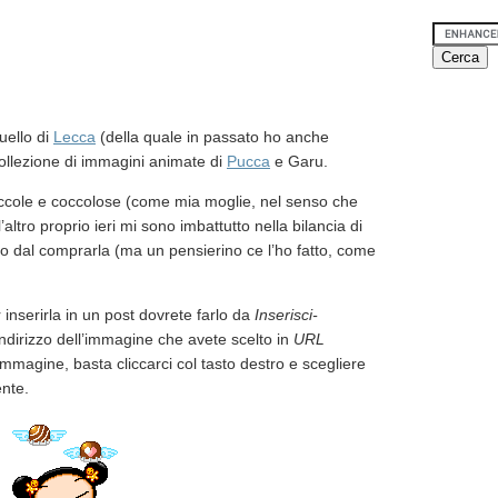
uello di
Lecca
(della quale in passato ho anche
ollezione di immagini animate di
Pucca
e Garu.
cole e coccolose (come mia moglie, nel senso che
’altro proprio ieri mi sono imbattutto nella bilancia di
uto dal comprarla (ma un pensierino ce l’ho fatto, come
r inserirla in un post dovrete farlo da
Inserisci-
’indirizzo dell’immagine che avete scelto in
URL
’immagine, basta cliccarci col tasto destro e scegliere
ente.