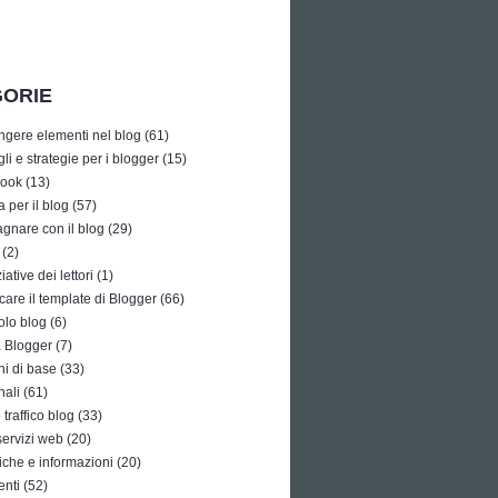
ORIE
ngere elementi nel blog
(61)
li e strategie per i blogger
(15)
ook
(13)
a per il blog
(57)
gnare con il blog
(29)
(2)
iative dei lettori
(1)
care il template di Blogger
(66)
olo blog
(6)
à Blogger
(7)
i di base
(33)
nali
(61)
traffico blog
(33)
 servizi web
(20)
tiche e informazioni
(20)
enti
(52)