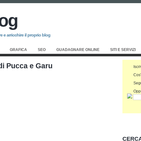
log
 e arricchire il proprio blog
GRAFICA
SEO
GUADAGNARE ONLINE
SITI E SERVIZI
di Pucca e Garu
Iscri
Cos
Seg
Oppu
CERCA