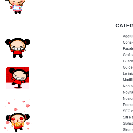
CATEG
Aggiu
Consig
Faceb
Grafic
Guada
Guide
Le iniz
Modifi
Non s
Novit
Nozion
Perso
SEO e 
Siti e
Statis
Strum