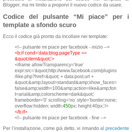
Blogger
, ma mi limito a proporvi il nuovo codice da usare.
Codice del pulsante “Mi piace” per i
template a sfondo scuro
Ecco il codice già pronto da incollare nei template:
<!-- pulsante mi piace per facebook - inizio -->
<b:if cond='data:blog.pageType ==
&quot;item&quot;'>
<iframe allowTransparency='true'
expr:src='&quot;http://www.facebook.com/plugins
/like.php?href=&quot; + data:post.url +
&quot;&amp;layout=standard&amp;show_faces=
false&amp;width=100&amp;action=like&amp;fon
t=arial&amp;colorscheme=dark&quot;'
frameborder='0' scrolling='no' style='border:none;
overflow:hidden; width:
450
px; height:40px;'/>
</b:if>
<!-- pulsante mi piace per facebook - fine -->
Per l’installazione, come già detto, vi rimando
al precedente