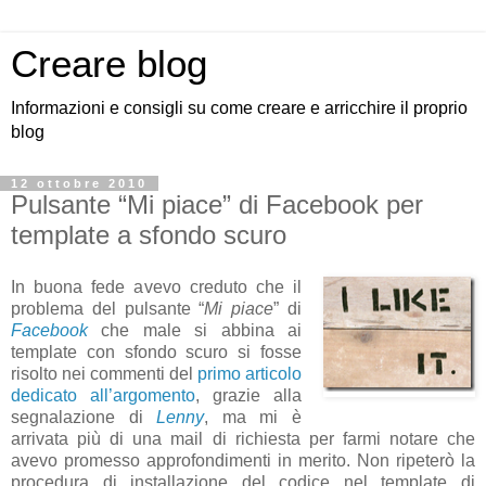
Creare blog
Informazioni e consigli su come creare e arricchire il proprio
blog
12 ottobre 2010
Pulsante “Mi piace” di Facebook per
template a sfondo scuro
In buona fede avevo creduto che il
problema del pulsante “
Mi piace
” di
Facebook
che male si abbina ai
template con sfondo scuro si fosse
risolto nei commenti del
primo articolo
dedicato all’argomento
, grazie alla
segnalazione di
Lenny
, ma mi è
arrivata più di una mail di richiesta per farmi notare che
avevo promesso approfondimenti in merito. Non ripeterò la
procedura di installazione del codice nel template di