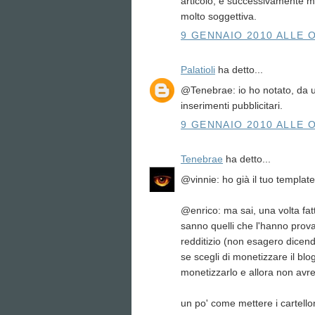
articolo, e successivamente mi
molto soggettiva.
9 GENNAIO 2010 ALLE O
Palatioli
ha detto...
@Tenebrae: io ho notato, da un
inserimenti pubblicitari.
9 GENNAIO 2010 ALLE O
Tenebrae
ha detto...
@vinnie: ho già il tuo template
@enrico: ma sai, una volta fat
sanno quelli che l'hanno provato
redditizio (non esagero dicend
se scegli di monetizzare il blo
monetizzarlo e allora non avr
un po' come mettere i cartello