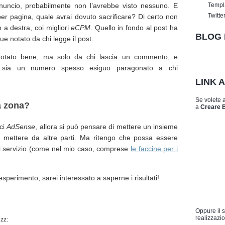
nnuncio, probabilmente non l’avrebbe visto nessuno. E
Templ
Twitte
 per pagina, quale avrai dovuto sacrificare? Di certo non
o a destra, coi migliori
eCPM
. Quello in fondo al post ha
BLOG 
e notato da chi legge il post.
 notato bene, ma
solo da chi lascia un commento
, e
 sia un numero spesso esiguo paragonato a chi
LINK 
Se volete 
a zona?
a
Creare 
nci
AdSense
, allora si può pensare di mettere un insieme
a mettere da altre parti. Ma ritengo che possa essere
di servizio (come nel mio caso, comprese
le faccine per i
sperimento, sarei interessato a saperne i risultati!
Oppure il 
realizzazio
zz: