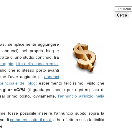
basti semplicemente aggiungere
i annunci) nel proprio blog e
tratta di uno studio continuo, tra
toraggio
,
filtri della concorrenza
,
udio che io stesso porto avanti
me l’aver aggiunto gli
annunci
principale del blog
:
esperimento felicissimo
, visto che
miglior
eCPM
(il guadagno medio per ogni migliaio di
og (al primo posto, ovviamente,
l’annuncio all’inizio nella
me fosse possibile inserire l’annuncio subito sopra la
aso di
commenti sotto il post
, e ho riflettuto sulla fattibilità
e.