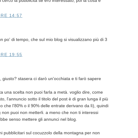
 cerco la pubblicità se ero interessato, poi la cosa è
RE 14:57
 po' di tempo, che sul mio blog si visualizzano più di 3
RE 19:55
, giusto? stasera ci darò un'occhiata e ti farò sapere
ta una scelta non puoi farla a metà. voglio dire, come
, l'annuncio sotto il titolo del post è di gran lunga il più
o che l'80% o il 90% delle entrate derivano da lì), quindi
g non puoi non metterli. a meno che non ti interessi
ebbe senso mettere gli annunci nel blog.
ni pubblicitari sul cocuzzolo della montagna per non