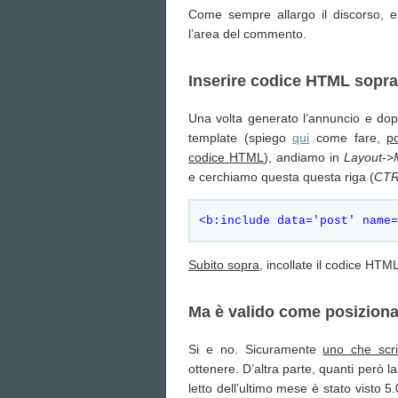
Come sempre allargo il discorso, 
l’area del commento.
Inserire codice HTML sopr
Una volta generato l’annuncio e dopo
template (spiego
qui
come fare,
p
codice HTML
), andiamo in
Layout
->
e cerchiamo questa questa riga (
CTR
<b:include data='post' name=
Subito sopra
, incollate il codice HTML
Ma è valido come posizion
Si e no. Sicuramente
uno che scr
ottenere. D’altra parte, quanti però 
letto dell’ultimo mese è stato visto 