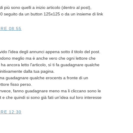
più sono quelli a inizio articolo (dentro al post),
80 seguito da un button 125x125 o da un insieme di link
RE 08:55
o l'idea degli annunci appena sotto il titolo del post.
endono meglio ma è anche vero che ogni lettore che
 ha ancora letto l'articolo, sì ti fa guadagnare qualche
itivamente dalla tua pagina.
ena guadagnare qualche erocents a fronte di un
ttore fisso perso.
, invece, fanno guadagnare meno ma li cliccano sono le
 e che quindi si sono già fati un'idea sul loro interesse
RE 12:30