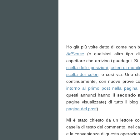
Ho già più volte detto di come non 
AdSense
(o qualsiasi altro tipo d
aspettare che arrivino i guadagni. Si 
scelta delle posizioni
,
criteri di moni
scelta dei colori
, e così via. Uno st
continuamente, con nuove prove co
intorno al primo post nella pagina 
questi annunci hanno
il secondo 
pagine visualizzate) di tutto il bl
pagina del post
).
Mi è stato chiesto da un lettore co
casella di testo del commento, nel c
e la convenienza di questa operazion