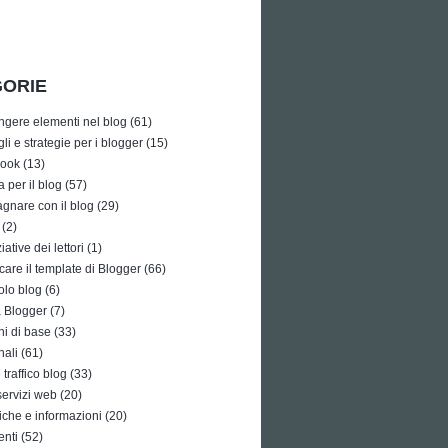
ORIE
ngere elementi nel blog
(61)
li e strategie per i blogger
(15)
ook
(13)
a per il blog
(57)
gnare con il blog
(29)
(2)
iative dei lettori
(1)
care il template di Blogger
(66)
olo blog
(6)
à Blogger
(7)
i di base
(33)
nali
(61)
traffico blog
(33)
 servizi web
(20)
tiche e informazioni
(20)
enti
(52)