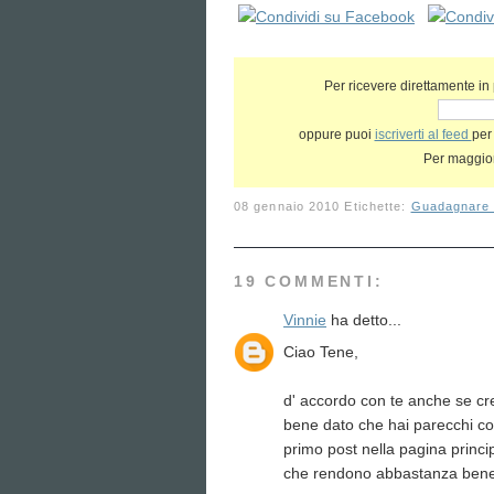
Per ricevere direttamente in po
oppure puoi
iscriverti al feed
per
Per maggior
08 gennaio 2010
Etichette:
Guadagnare c
19 COMMENTI:
Vinnie
ha detto...
Ciao Tene,
d' accordo con te anche se cr
bene dato che hai parecchi co
primo post nella pagina princi
che rendono abbastanza bene.