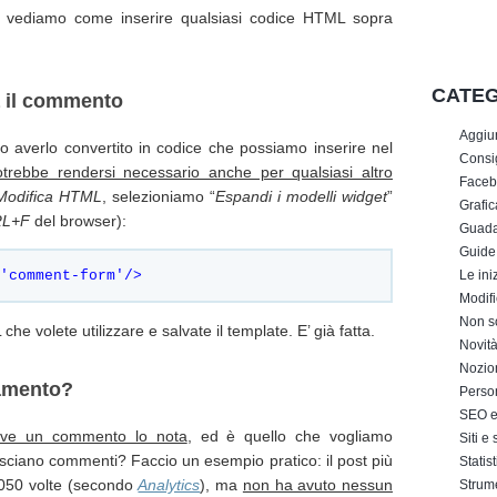
e vediamo come inserire qualsiasi codice HTML sopra
CATEG
a il commento
Aggiu
 averlo convertito in codice che possiamo inserire nel
Consig
otrebbe rendersi necessario anche per qualsiasi altro
Faceb
Modifica HTML
, selezioniamo “
Espandi i modelli widget
”
Grafic
L+F
del browser):
Guada
Guide
'comment-form'/>
Le iniz
Modifi
Non s
 che volete utilizzare e salvate il template. E’ già fatta.
Novit
Nozion
amento?
Perso
SEO e 
ive un commento lo nota
, ed è quello che vogliamo
Siti e
lasciano commenti? Faccio un esempio pratico: il post più
Statis
5.050 volte (secondo
Analytics
), ma
non ha avuto nessun
Strum