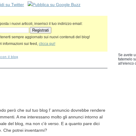
sta i nuovi articoli, inserisci il tuo indirizzo email:
 tenerti sempre aggiornato sui nuovi contenuti del blog!
i informazioni sui feed,
clicca qui!
Se avete u
on il blog
fatemelo s
all'elenco d
edo però che sul tuo blog l' annuncio dovrebbe rendere
mmenti. A me interessano molto gli annunci intorno al
pale del blog, ma non c'è verso. E a quanto pare dici
 Che potrei inventarmi?