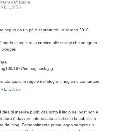
nato dall'autore.
RE 13:53
 che seguo da un pò e soprattutto un sereno 2010.
'è modo di togliere la cornice alle smiley che vengono
i blogger.
lare.
/img130/1977/immagineck.jpg
iolato qualche regole del blog e ti ringrazio comunque.
RE 13:55
ea di inserire pubblicità sotto il titolo del post non è
 lettore è davvero interessato all'articolo la pubblicità
tana dal blog. Personalmente prima leggo sempre un