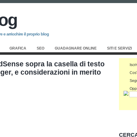
log
 e arricchire il proprio blog
GRAFICA
SEO
GUADAGNARE ONLINE
SITI E SERVIZI
dSense sopra la casella di testo
Iscri
er, e considerazioni in merito
Cos
Seg
Oppu
CERCA