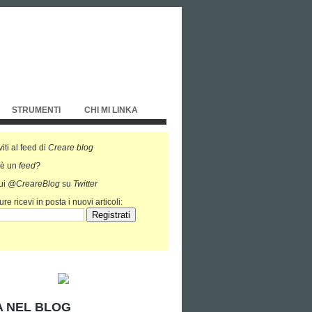
STRUMENTI
CHI MI LINKA
viti al feed di
Creare blog
'è un
feed?
ui
@CreareBlog
su
Twitter
re ricevi in posta i nuovi articoli:
 NEL BLOG