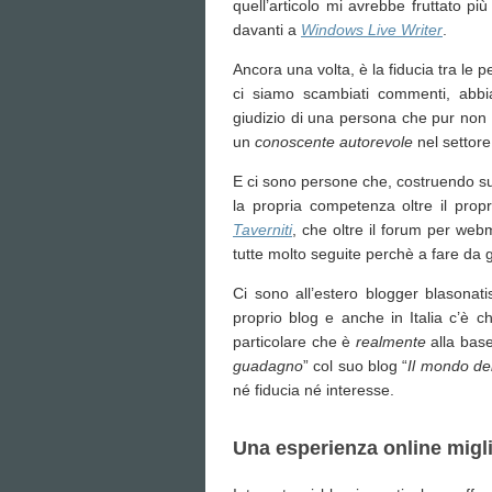
quell’articolo mi avrebbe fruttato pi
davanti a
Windows Live Writer
.
Ancora una volta, è la fiducia tra le p
ci siamo scambiati commenti, abb
giudizio di una persona che pur non 
un
conoscente
autorevole
nel settore
E ci sono persone che, costruendo sul
la propria competenza oltre il pro
Taverniti
, che oltre il forum per web
tutte molto seguite perchè a fare da 
Ci sono all’estero blogger blasonati
proprio blog e anche in Italia c’è c
particolare che è
realmente
alla base
guadagno
” col suo blog “
Il mondo de
né fiducia né interesse.
Una esperienza online migl