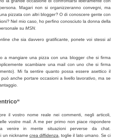
frono la grande occasione di confrontarsi liberamente con
e persona. Magari non si organizzeranno convegni, ma
 una pizzata con altri blogger? O di conoscere gente con
assioni? Nel mio caso, ho perfino conosciuto la donna della
 personale su
MSN
.
line che sia davvero gratificante, ponete voi stessi al
o a mangiare una pizza con una blogger che si firma
plicemente scambiare una mail con uno che si firma
mento). Mi fa sentire quanto possa essere asettico il
 può anche portare occasioni a livello lavorativo, ma se
antaggio.
entrico”
re il vostro nome reale nei commenti, negli articoli,
elle vostre mail. A me per primo non piace rispondere
a venire in mente situazioni perverse da chat.
 di un nickname
crea diffidenza
, toglie il lato umano. Se ci