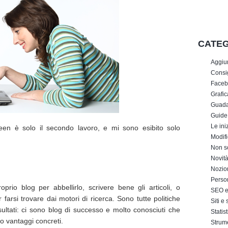
CATEG
Aggiu
Consig
Faceb
Grafic
Guada
Guide
Le iniz
een è solo il secondo lavoro, e mi sono esibito solo
Modifi
Non s
Novit
Nozion
Perso
rio blog per abbellirlo, scrivere bene gli articoli, o
SEO e 
farsi trovare dai motori di ricerca. Sono tutte politiche
Siti e
sultati: ci sono blog di successo e molto conosciuti che
Statis
o vantaggi concreti.
Strum