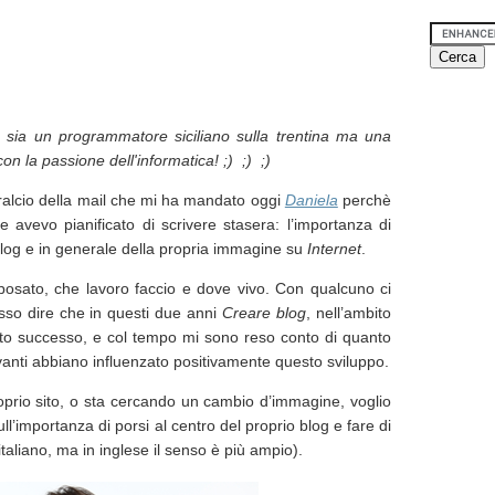
 sia un programmatore siciliano sulla trentina ma una
n la passione dell'informatica! ;) ;) ;)
tralcio della mail che mi ha mandato oggi
Daniela
perchè
e avevo pianificato di scrivere stasera: l’importanza di
 blog e in generale della propria immagine su
Internet
.
posato, che lavoro faccio e dove vivo. Con qualcuno ci
so dire che in questi due anni
Creare blog
, nell’ambito
rto successo, e col tempo mi sono reso conto di quanto
e avanti abbiano influenzato positivamente questo sviluppo.
roprio sito, o sta cercando un cambio d’immagine, voglio
l’importanza di porsi al centro del proprio blog e fare di
italiano, ma in inglese il senso è più ampio).