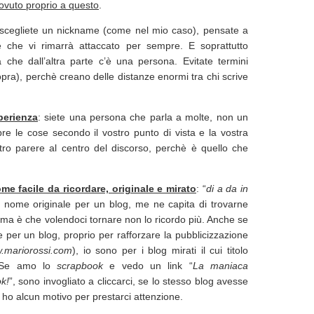
ovuto proprio a questo
.
 scegliete un nickname (come nel mio caso), pensate a
 che vi rimarrà attaccato per sempre. E soprattutto
 che dall’altra parte c’è una persona. Evitate termini
sopra), perchè creano delle distanze enormi tra chi scrive
perienza
: siete una persona che parla a molte, non un
pre le cose secondo il vostro punto di vista e la vostra
tro parere al centro del discorso, perchè è quello che
me facile da ricordare, originale e mirato
: “
di a da in
 nome originale per un blog, me ne capita di trovarne
lema è che volendoci tornare non lo ricordo più. Anche se
e per un blog, proprio per rafforzare la pubblicizzazione
.mariorossi.com
), io sono per i blog mirati il cui titolo
o. Se amo lo
scrapbook
e vedo un link “
La maniaca
k!
”, sono invogliato a cliccarci, se lo stesso blog avesse
 ho alcun motivo per prestarci attenzione.