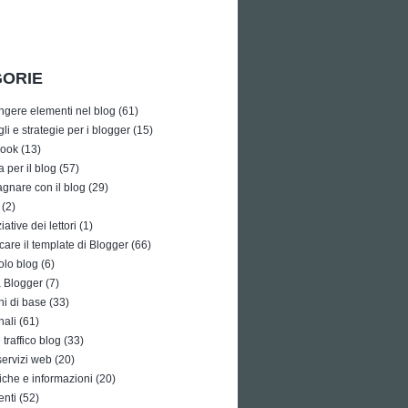
ORIE
ngere elementi nel blog
(61)
li e strategie per i blogger
(15)
ook
(13)
a per il blog
(57)
gnare con il blog
(29)
(2)
iative dei lettori
(1)
care il template di Blogger
(66)
olo blog
(6)
à Blogger
(7)
i di base
(33)
nali
(61)
traffico blog
(33)
 servizi web
(20)
tiche e informazioni
(20)
enti
(52)