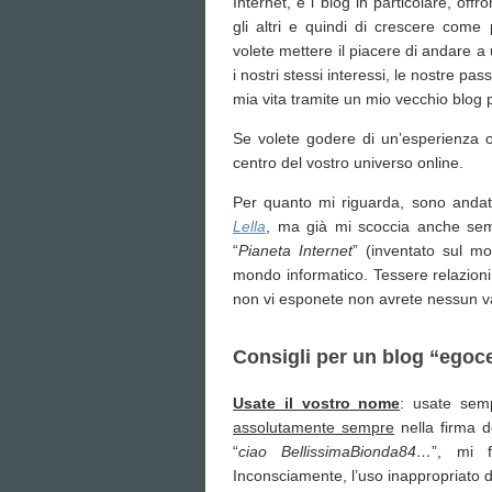
Internet, e i blog in particolare, of
gli altri e quindi di crescere com
volete mettere il piacere di andare a
i nostri stessi interessi, le nostre p
mia vita tramite un mio vecchio blog
Se volete godere di un’esperienza on
centro del vostro universo online.
Per quanto mi riguarda, sono andat
Lella
, ma già mi scoccia anche sem
“
Pianeta Internet
” (inventato sul mo
mondo informatico. Tessere relazioni
non vi esponete non avrete nessun v
Consigli per un blog “egoc
Usate il vostro nome
: usate semp
assolutamente sempre
nella firma d
“
ciao BellissimaBionda84…
”, mi f
Inconsciamente, l’uso inappropriato