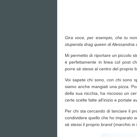
Gira voce, per esempio, che tu non
stupenda drag queen di Alessandria co
Mi permetto di riportare un piccolo s
è perfettamente in linea col post ch
porre sè stessi al centro del proprio
Voi sapete chi sono, con chi sono s
siamo anche mangiati una pizza. Pos
della sua nicchia, ha riscosso un ce
certe scelte fatte all’inizio e portat
Per chi sta cercando di lanciare il p
condividere quello che ho imparato sul
sè stessi il proprio
brand
(
marchio
in 