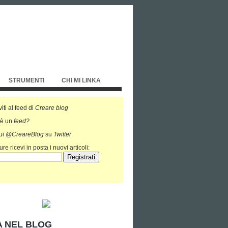
STRUMENTI
CHI MI LINKA
viti al feed di
Creare blog
'è un
feed?
ui
@CreareBlog
su
Twitter
re ricevi in posta i nuovi articoli:
 NEL BLOG