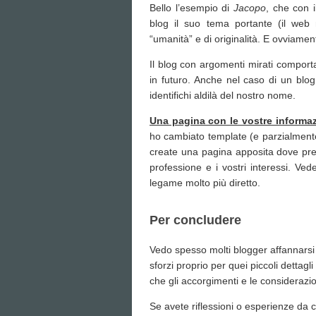
Bello l’esempio di
Jacopo
, che con i
blog il suo tema portante (il web
“umanità” e di originalità. E ovviament
Il blog con argomenti mirati comporta
in futuro. Anche nel caso di un blo
identifichi aldilà del nostro nome.
Una pagina con le vostre informaz
ho cambiato template (e parzialmente re
create una pagina apposita dove prese
professione e i vostri interessi. Ve
legame molto più diretto.
Per concludere
Vedo spesso molti blogger affannarsi 
sforzi proprio per quei piccoli dettag
che gli accorgimenti e le considerazio
Se avete riflessioni o esperienze da c