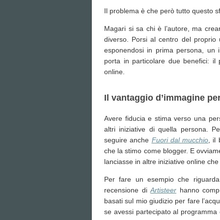
Il problema è che però tutto questo s
Magari si sa chi è l’autore, ma crear
diverso. Porsi al centro del proprio 
esponendosi in prima persona, un 
porta in particolare due benefici: i
online.
Il vantaggio d’immagine pe
Avere fiducia e stima verso una pers
altri iniziative di quella persona.
seguire anche
Fuori dal mucchio
, il
che la stimo come blogger. E ovviame
lanciasse in altre iniziative online ch
Per fare un esempio che riguarda 
recensione di
Artisteer
hanno comprat
basati sul mio giudizio per fare l’ac
se avessi partecipato al programma di