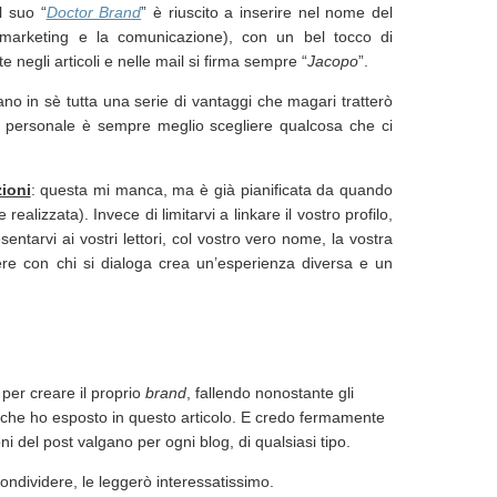
l suo “
Doctor Brand
” è riuscito a inserire nel nome del
 marketing e la comunicazione), con un bel tocco di
e negli articoli e nelle mail si firma sempre “
Jacopo
”.
no in sè tutta una serie di vantaggi che magari tratterò
g personale è sempre meglio scegliere qualcosa che ci
ioni
: questa mi manca, ma è già pianificata da quando
alizzata). Invece di limitarvi a linkare il vostro profilo,
ntarvi ai vostri lettori, col vostro vero nome, la vostra
dere con chi si dialoga crea un’esperienza diversa e un
per creare il proprio
brand
, fallendo nonostante gli
li che ho esposto in questo articolo. E credo fermamente
ni del post valgano per ogni blog, di qualsiasi tipo.
ondividere, le leggerò interessatissimo.