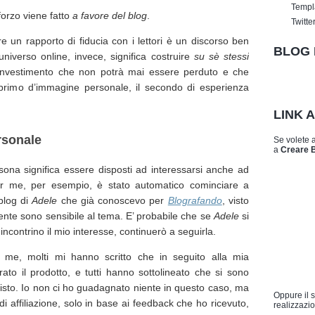
Templ
forzo viene fatto
a favore del blog
.
Twitte
e un rapporto di fiducia con i lettori è un discorso ben
BLOG 
universo online, invece, significa costruire
su sè stessi
investimento che non potrà mai essere perduto e che
l primo d’immagine personale, il secondo di esperienza
LINK 
rsonale
Se volete 
a
Creare 
ona significa essere disposti ad interessarsi anche ad
 Per me, per esempio, è stato automatico cominciare a
 blog di
Adele
che già conoscevo per
Blografando
, visto
nte sono sensibile al tema. E’ probabile che se
Adele
si
e incontrino il mio interesse, continuerò a seguirla.
me, molti mi hanno scritto che in seguito alla mia
o il prodotto, e tutti hanno sottolineato che si sono
quisto. Io non ci ho guadagnato niente in questo caso, ma
Oppure il 
 affiliazione, solo in base ai feedback che ho ricevuto,
realizzazio