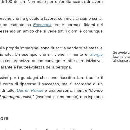
ù di 100 dollari. Non male per un’oretta scarsa di lavoro
ersone che ha giocato a favore: con molti ci siamo scritti,
iamo chattato su
Facebook
, ed è normale fidarsi del
essendo un amico che si vede tutti i giorni è comunque
.
la propria immagine, sono riusciti a vendere sè stessi e
Se avete u
prio sito. Un esempio che mi viene in mente è
Giorgio
fatemelo s
master organizza anche convegni e mille altre iniziative,
all'elenco d
garante è l’autorevolezza della persona.
ssimi per i guadagni che sono riusciti a fare tramite il
hi cerca di ripeterne il successo, ma si scordano di un
 di tutto:
Darren Rowse
è una persona, mentre “
Mondo
l guadagno online
” (inventati sul momento) non ispirano
iore