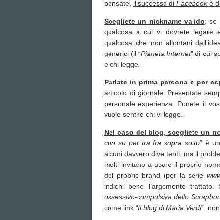
pensate,
il successo di
Facebook
è d
Scegliete un nickname valido
: se
qualcosa a cui vi dovrete legare e
qualcosa che non allontani dall’idea
generici (il “
Pianeta Internet
” di cui 
e chi legge.
Parlate in prima persona e per es
articolo di giornale. Presentate sem
personale esperienza. Ponete il vos
vuole sentire chi vi legge.
Nel caso del blog, scegliete un no
con su per tra fra sopra sotto
” è un
alcuni davvero divertenti, ma il prob
molti invitano a usare il proprio nom
del proprio brand (per la serie
www
indichi bene l’argomento trattat
ossessivo-compulsiva dello Scrapboo
come link “
Il blog di Maria Verdi
”, non