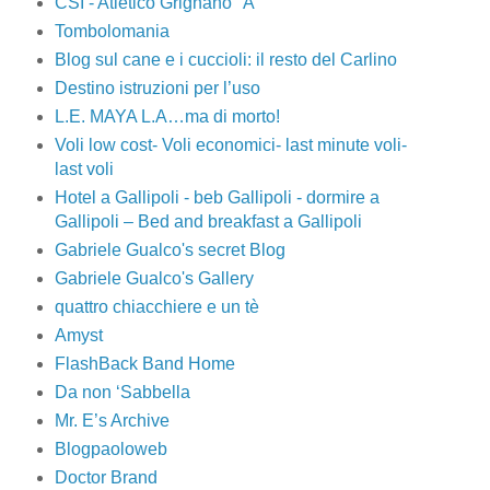
CSI - Atletico Grignano "A"
Tombolomania
Blog sul cane e i cuccioli: il resto del Carlino
Destino istruzioni per l’uso
L.E. MAYA L.A…ma di morto!
Voli low cost- Voli economici- last minute voli-
last voli
Hotel a Gallipoli - beb Gallipoli - dormire a
Gallipoli – Bed and breakfast a Gallipoli
Gabriele Gualco's secret Blog
Gabriele Gualco's Gallery
quattro chiacchiere e un tè
Amyst
FlashBack Band Home
Da non ‘Sabbella
Mr. E’s Archive
Blogpaoloweb
Doctor Brand