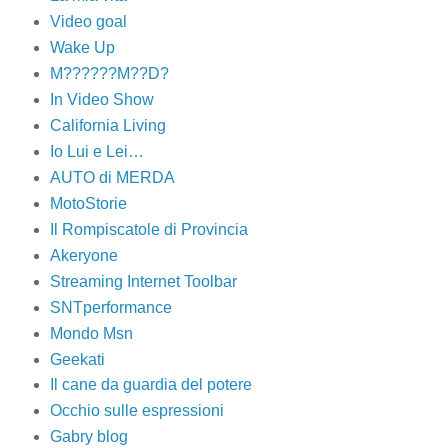
Video goal
Wake Up
M??????M??D?
In Video Show
California Living
Io Lui e Lei…
AUTO di MERDA
MotoStorie
Il Rompiscatole di Provincia
Akeryone
Streaming Internet Toolbar
SNTperformance
Mondo Msn
Geekati
Il cane da guardia del potere
Occhio sulle espressioni
Gabry blog