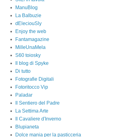
ManuBlog
La Balbuzie
dEleciouSly
Enjoy the web
Fantamagazine
MilleUnaMela
S60 toiosky
Il blog di Spyke
Di tutto
Fotografie Digitali
Fotoritocco Vip
Paladar
Il Sentiero del Padre
La Settima Arte
Il Cavaliere d'Inverno
Blupianeta
Dolce mania per la pasticceria