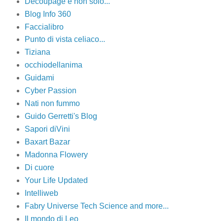
Decoupage e non solo...
Blog Info 360
Faccialibro
Punto di vista celiaco...
Tiziana
occhiodellanima
Guidami
Cyber Passion
Nati non fummo
Guido Gerretti's Blog
Sapori diVini
Baxart Bazar
Madonna Flowery
Di cuore
Your Life Updated
Intelliweb
Fabry Universe Tech Science and more...
Il mondo di Leo