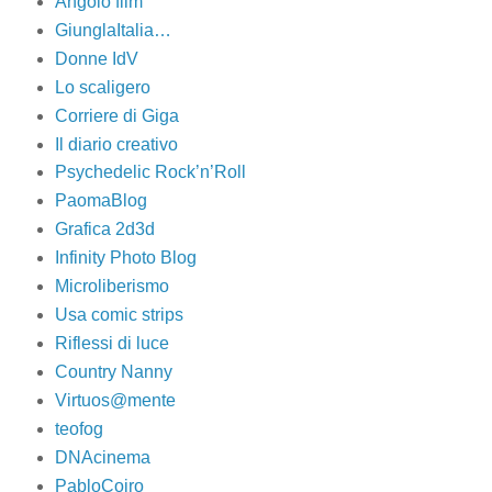
Angolo film
GiunglaItalia…
Donne IdV
Lo scaligero
Corriere di Giga
Il diario creativo
Psychedelic Rock’n’Roll
PaomaBlog
Grafica 2d3d
Infinity Photo Blog
Microliberismo
Usa comic strips
Riflessi di luce
Country Nanny
Virtuos@mente
teofog
DNAcinema
PabloCoiro