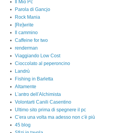
Il Mio Pc
Parola di Gancjo
Rock Mania
[Re]write
Il cammino
Caffeine for two
renderman
Viaggiando Low Cost
Cioccolato al peperoncino
Landrù
Fishing in Barletta
Altamente
L'antro dell'Alchimista
Volontarti Canili Casentino
Ultimo sito prima di spegnere il pc
C'era una volta ma adesso non c'è più
45 blog
Sfizi in tavola