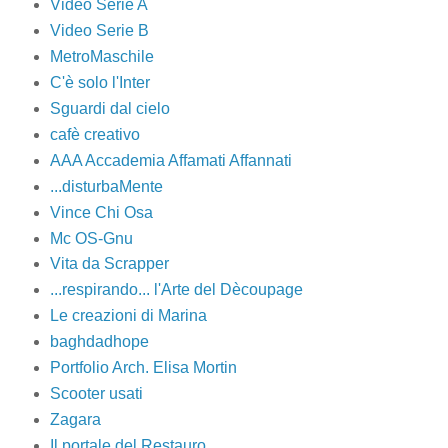
Video Serie A
Video Serie B
MetroMaschile
C'è solo l'Inter
Sguardi dal cielo
cafè creativo
AAA Accademia Affamati Affannati
...disturbaMente
Vince Chi Osa
Mc OS-Gnu
Vita da Scrapper
...respirando... l'Arte del Dècoupage
Le creazioni di Marina
baghdadhope
Portfolio Arch. Elisa Mortin
Scooter usati
Zagara
Il portale del Restauro