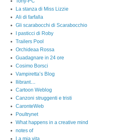
Tony-PC
La stanza di Miss Lizzie
Ali di farfalla
Gli scarabocchi di Scarabocchio
I pasticci di Roby
Trailers Pool
Orchideaa Rossa
Guadagnare in 24 ore
Cosimo Borsci
Vampiretta’s Blog
Ilibrant…
Cartoon Weblog
Canzoni struggenti e tristi
CaronteWeb
Poultrynet
What happens in a creative mind
notes of
La mia vita