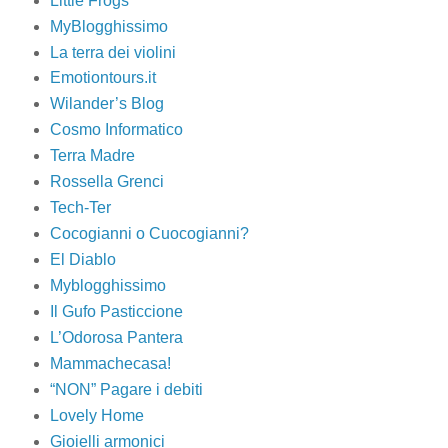
Little Frogs
MyBlogghissimo
La terra dei violini
Emotiontours.it
Wilander’s Blog
Cosmo Informatico
Terra Madre
Rossella Grenci
Tech-Ter
Cocogianni o Cuocogianni?
El Diablo
Myblogghissimo
Il Gufo Pasticcione
L’Odorosa Pantera
Mammachecasa!
“NON” Pagare i debiti
Lovely Home
Gioielli armonici