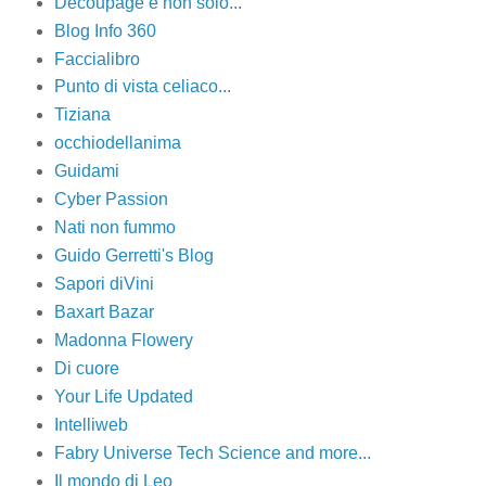
Decoupage e non solo...
Blog Info 360
Faccialibro
Punto di vista celiaco...
Tiziana
occhiodellanima
Guidami
Cyber Passion
Nati non fummo
Guido Gerretti's Blog
Sapori diVini
Baxart Bazar
Madonna Flowery
Di cuore
Your Life Updated
Intelliweb
Fabry Universe Tech Science and more...
Il mondo di Leo