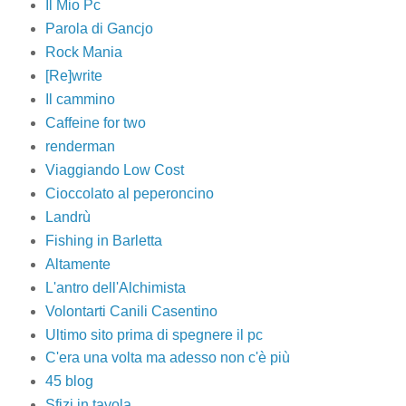
Il Mio Pc
Parola di Gancjo
Rock Mania
[Re]write
Il cammino
Caffeine for two
renderman
Viaggiando Low Cost
Cioccolato al peperoncino
Landrù
Fishing in Barletta
Altamente
L'antro dell'Alchimista
Volontarti Canili Casentino
Ultimo sito prima di spegnere il pc
C'era una volta ma adesso non c'è più
45 blog
Sfizi in tavola