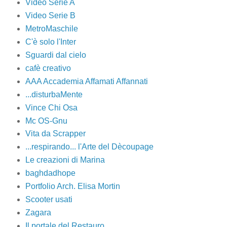
Video Serie A
Video Serie B
MetroMaschile
C'è solo l'Inter
Sguardi dal cielo
cafè creativo
AAA Accademia Affamati Affannati
...disturbaMente
Vince Chi Osa
Mc OS-Gnu
Vita da Scrapper
...respirando... l'Arte del Dècoupage
Le creazioni di Marina
baghdadhope
Portfolio Arch. Elisa Mortin
Scooter usati
Zagara
Il portale del Restauro