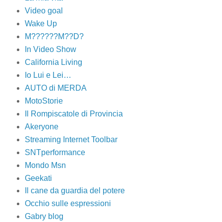
Video goal
Wake Up
M??????M??D?
In Video Show
California Living
Io Lui e Lei…
AUTO di MERDA
MotoStorie
Il Rompiscatole di Provincia
Akeryone
Streaming Internet Toolbar
SNTperformance
Mondo Msn
Geekati
Il cane da guardia del potere
Occhio sulle espressioni
Gabry blog