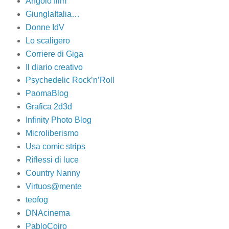
Angolo film
GiunglaItalia…
Donne IdV
Lo scaligero
Corriere di Giga
Il diario creativo
Psychedelic Rock’n’Roll
PaomaBlog
Grafica 2d3d
Infinity Photo Blog
Microliberismo
Usa comic strips
Riflessi di luce
Country Nanny
Virtuos@mente
teofog
DNAcinema
PabloCoiro