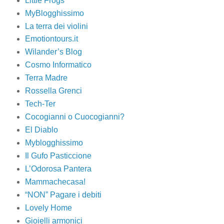
Little Frogs
MyBlogghissimo
La terra dei violini
Emotiontours.it
Wilander’s Blog
Cosmo Informatico
Terra Madre
Rossella Grenci
Tech-Ter
Cocogianni o Cuocogianni?
El Diablo
Myblogghissimo
Il Gufo Pasticcione
L’Odorosa Pantera
Mammachecasa!
“NON” Pagare i debiti
Lovely Home
Gioielli armonici