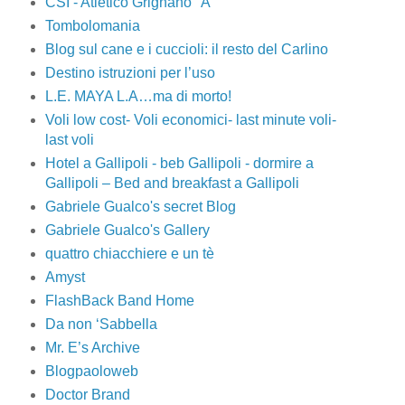
CSI - Atletico Grignano "A"
Tombolomania
Blog sul cane e i cuccioli: il resto del Carlino
Destino istruzioni per l’uso
L.E. MAYA L.A…ma di morto!
Voli low cost- Voli economici- last minute voli-
last voli
Hotel a Gallipoli - beb Gallipoli - dormire a
Gallipoli – Bed and breakfast a Gallipoli
Gabriele Gualco's secret Blog
Gabriele Gualco's Gallery
quattro chiacchiere e un tè
Amyst
FlashBack Band Home
Da non ‘Sabbella
Mr. E’s Archive
Blogpaoloweb
Doctor Brand