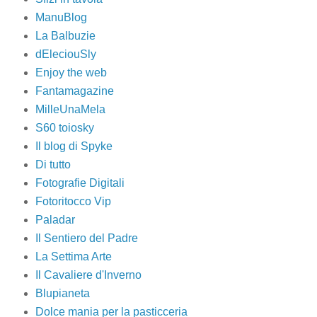
ManuBlog
La Balbuzie
dEleciouSly
Enjoy the web
Fantamagazine
MilleUnaMela
S60 toiosky
Il blog di Spyke
Di tutto
Fotografie Digitali
Fotoritocco Vip
Paladar
Il Sentiero del Padre
La Settima Arte
Il Cavaliere d'Inverno
Blupianeta
Dolce mania per la pasticceria