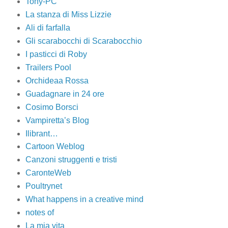
Tony-PC
La stanza di Miss Lizzie
Ali di farfalla
Gli scarabocchi di Scarabocchio
I pasticci di Roby
Trailers Pool
Orchideaa Rossa
Guadagnare in 24 ore
Cosimo Borsci
Vampiretta’s Blog
Ilibrant…
Cartoon Weblog
Canzoni struggenti e tristi
CaronteWeb
Poultrynet
What happens in a creative mind
notes of
La mia vita