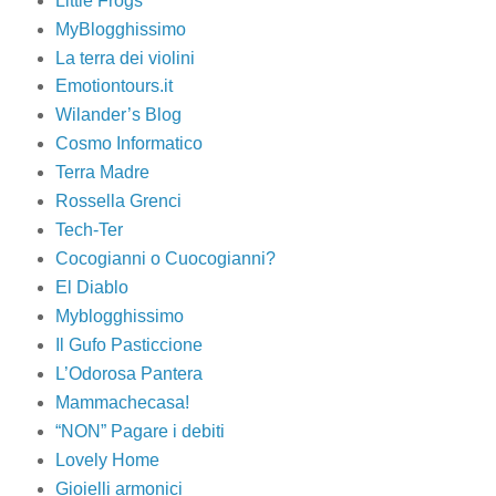
Little Frogs
MyBlogghissimo
La terra dei violini
Emotiontours.it
Wilander’s Blog
Cosmo Informatico
Terra Madre
Rossella Grenci
Tech-Ter
Cocogianni o Cuocogianni?
El Diablo
Myblogghissimo
Il Gufo Pasticcione
L’Odorosa Pantera
Mammachecasa!
“NON” Pagare i debiti
Lovely Home
Gioielli armonici