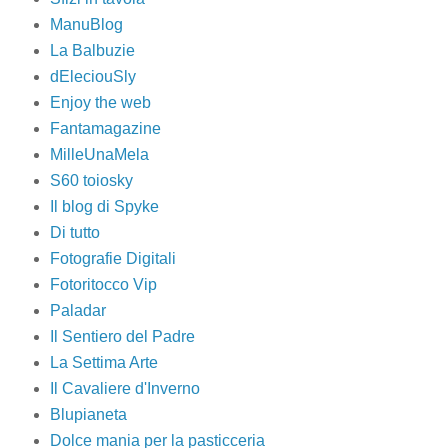
ManuBlog
La Balbuzie
dEleciouSly
Enjoy the web
Fantamagazine
MilleUnaMela
S60 toiosky
Il blog di Spyke
Di tutto
Fotografie Digitali
Fotoritocco Vip
Paladar
Il Sentiero del Padre
La Settima Arte
Il Cavaliere d'Inverno
Blupianeta
Dolce mania per la pasticceria