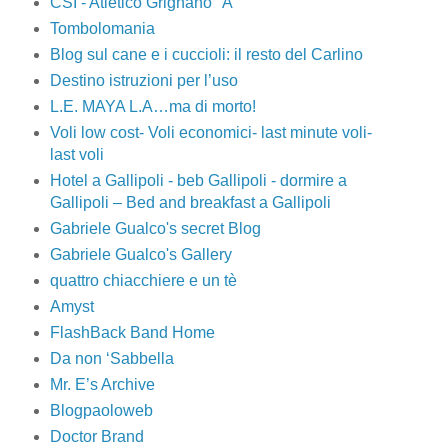
CSI - Atletico Grignano "A"
Tombolomania
Blog sul cane e i cuccioli: il resto del Carlino
Destino istruzioni per l’uso
L.E. MAYA L.A…ma di morto!
Voli low cost- Voli economici- last minute voli-
last voli
Hotel a Gallipoli - beb Gallipoli - dormire a
Gallipoli – Bed and breakfast a Gallipoli
Gabriele Gualco's secret Blog
Gabriele Gualco's Gallery
quattro chiacchiere e un tè
Amyst
FlashBack Band Home
Da non ‘Sabbella
Mr. E’s Archive
Blogpaoloweb
Doctor Brand