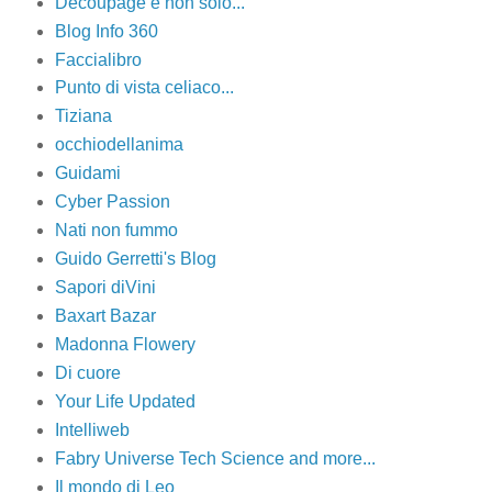
Decoupage e non solo...
Blog Info 360
Faccialibro
Punto di vista celiaco...
Tiziana
occhiodellanima
Guidami
Cyber Passion
Nati non fummo
Guido Gerretti's Blog
Sapori diVini
Baxart Bazar
Madonna Flowery
Di cuore
Your Life Updated
Intelliweb
Fabry Universe Tech Science and more...
Il mondo di Leo