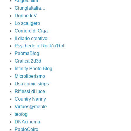
Angolo film
GiunglaItalia…
Donne IdV
Lo scaligero
Corriere di Giga
Il diario creativo
Psychedelic Rock’n’Roll
PaomaBlog
Grafica 2d3d
Infinity Photo Blog
Microliberismo
Usa comic strips
Riflessi di luce
Country Nanny
Virtuos@mente
teofog
DNAcinema
PabloCoiro