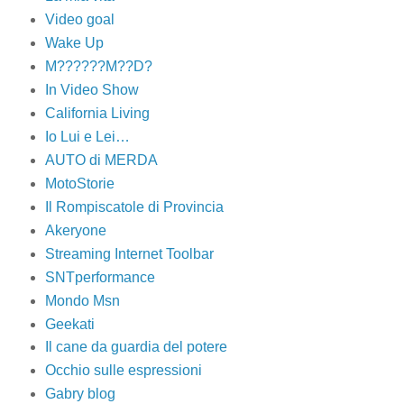
Video goal
Wake Up
M??????M??D?
In Video Show
California Living
Io Lui e Lei…
AUTO di MERDA
MotoStorie
Il Rompiscatole di Provincia
Akeryone
Streaming Internet Toolbar
SNTperformance
Mondo Msn
Geekati
Il cane da guardia del potere
Occhio sulle espressioni
Gabry blog