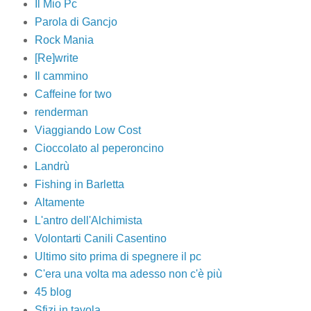
Il Mio Pc
Parola di Gancjo
Rock Mania
[Re]write
Il cammino
Caffeine for two
renderman
Viaggiando Low Cost
Cioccolato al peperoncino
Landrù
Fishing in Barletta
Altamente
L'antro dell'Alchimista
Volontarti Canili Casentino
Ultimo sito prima di spegnere il pc
C'era una volta ma adesso non c'è più
45 blog
Sfizi in tavola