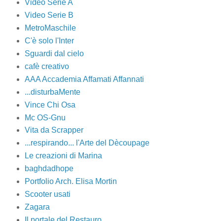
Video Serie A
Video Serie B
MetroMaschile
C'è solo l'Inter
Sguardi dal cielo
cafè creativo
AAA Accademia Affamati Affannati
...disturbaMente
Vince Chi Osa
Mc OS-Gnu
Vita da Scrapper
...respirando... l'Arte del Dècoupage
Le creazioni di Marina
baghdadhope
Portfolio Arch. Elisa Mortin
Scooter usati
Zagara
Il portale del Restauro