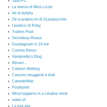
Tony-PC
La stanza di Miss Lizzie
Ali di farfalla
Gli scarabocchi di Scarabocchio
I pasticci di Roby
Trailers Pool
Orchideaa Rossa
Guadagnare in 24 ore
Cosimo Borsci
Vampiretta’s Blog
Ilibrant…
Cartoon Weblog
Canzoni struggenti e tristi
CaronteWeb
Poultrynet
What happens in a creative mind
notes of
La mia vita