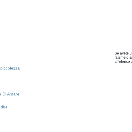
Se avete u
fatemelo s
all'elenco d
a piccolezza
e Di Amare
dire