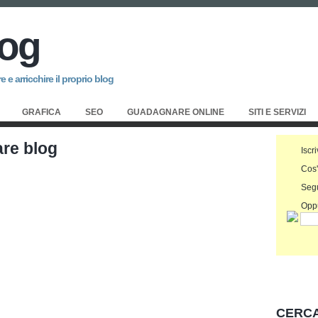
log
 e arricchire il proprio blog
GRAFICA
SEO
GUADAGNARE ONLINE
SITI E SERVIZI
are blog
Iscri
Cos
Seg
Oppu
CERCA