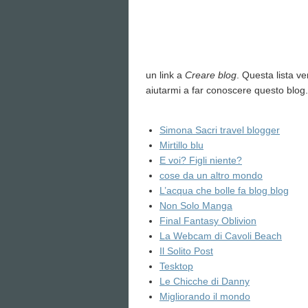
un link a
Creare blog
. Questa lista v
aiutarmi a far conoscere questo blog.
Simona Sacri travel blogger
Mirtillo blu
E voi? Figli niente?
cose da un altro mondo
L’acqua che bolle fa blog blog
Non Solo Manga
Final Fantasy Oblivion
La Webcam di Cavoli Beach
Il Solito Post
Tesktop
Le Chicche di Danny
Migliorando il mondo