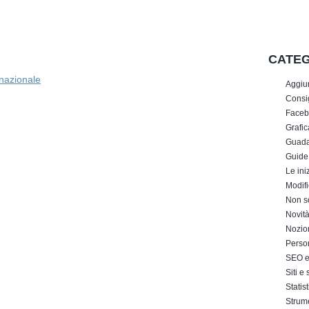
CATEG
rnazionale
Aggiu
Consig
Faceb
Grafic
Guada
Guide
Le iniz
Modifi
Non s
Novit
Nozion
Perso
SEO e 
Siti e
Statis
Strum