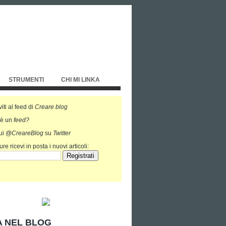
STRUMENTI
CHI MI LINKA
viti al feed di
Creare blog
'è un
feed?
ui
@CreareBlog
su
Twitter
re ricevi in posta i nuovi articoli:
 NEL BLOG