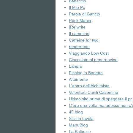
Babaccio
Il Mio Pc
Parola di Gancjo
Rock Mania
[Re]write
Il cammino
Caffeine for two
renderman
Viaggiando Low Cost
Cioccolato al peperoncino
Landrù
Fishing in Barletta
Altamente
L'antro dell'Alchimista
Volontarti Canili Casentino
Ultimo sito prima di spegnere il pc
C'era una volta ma adesso non c'
45 blog
Sfizi in tavola
ManuBlog
La Balbuzie