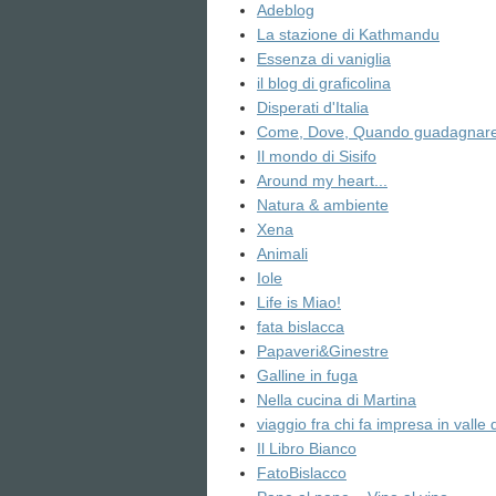
Adeblog
La stazione di Kathmandu
Essenza di vaniglia
il blog di graficolina
Disperati d'Italia
Come, Dove, Quando guadagnare 
Il mondo di Sisifo
Around my heart...
Natura & ambiente
Xena
Animali
Iole
Life is Miao!
fata bislacca
Papaveri&Ginestre
Galline in fuga
Nella cucina di Martina
viaggio fra chi fa impresa in valle 
Il Libro Bianco
FatoBislacco