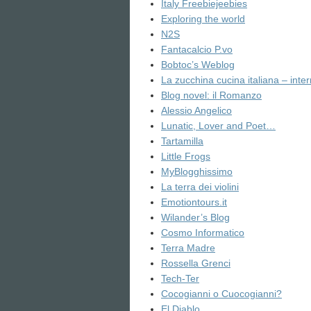
Italy Freebiejeebies
Exploring the world
N2S
Fantacalcio P.vo
Bobtoc’s Weblog
La zucchina cucina italiana – inte
Blog novel: il Romanzo
Alessio Angelico
Lunatic, Lover and Poet…
Tartamilla
Little Frogs
MyBlogghissimo
La terra dei violini
Emotiontours.it
Wilander’s Blog
Cosmo Informatico
Terra Madre
Rossella Grenci
Tech-Ter
Cocogianni o Cuocogianni?
El Diablo