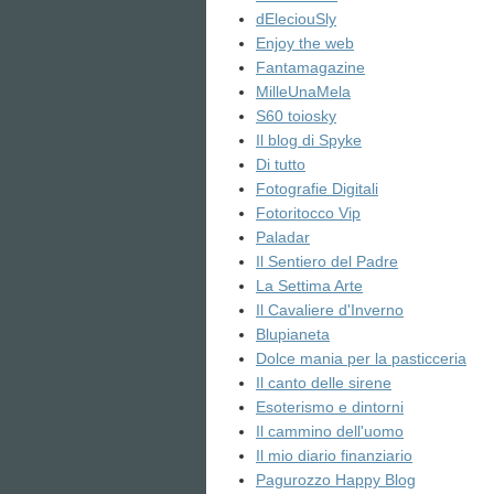
dEleciouSly
Enjoy the web
Fantamagazine
MilleUnaMela
S60 toiosky
Il blog di Spyke
Di tutto
Fotografie Digitali
Fotoritocco Vip
Paladar
Il Sentiero del Padre
La Settima Arte
Il Cavaliere d'Inverno
Blupianeta
Dolce mania per la pasticceria
Il canto delle sirene
Esoterismo e dintorni
Il cammino dell'uomo
Il mio diario finanziario
Pagurozzo Happy Blog