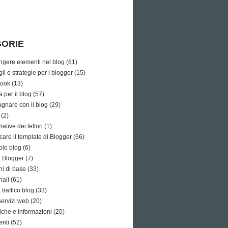
ORIE
ngere elementi nel blog
(61)
li e strategie per i blogger
(15)
ook
(13)
a per il blog
(57)
gnare con il blog
(29)
(2)
iative dei lettori
(1)
care il template di Blogger
(66)
olo blog
(6)
à Blogger
(7)
i di base
(33)
nali
(61)
traffico blog
(33)
 servizi web
(20)
tiche e informazioni
(20)
enti
(52)