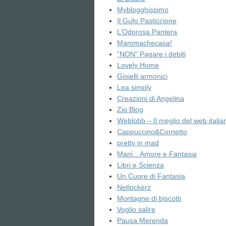
Myblogghissimo
Il Gufo Pasticcione
L’Odorosa Pantera
Mammachecasa!
“NON” Pagare i debiti
Lovely Home
Gioielli armonici
Lea simply
Creazioni di Angelina
Zio Blog
Weblobb – Il meglio del web italia
Cappuccino&Cornetto
pretty in mad
Mani…Amore e Fantasia
Libri e Scienza
Un Cuore di Fantasia
Netlockerz
Montagne di biscotti
Voglio salire
Pausa Merenda