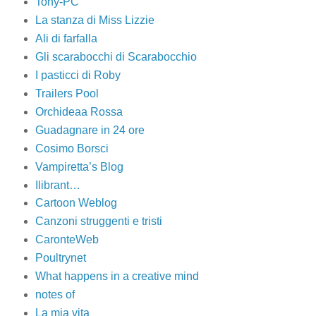
Tony-PC
La stanza di Miss Lizzie
Ali di farfalla
Gli scarabocchi di Scarabocchio
I pasticci di Roby
Trailers Pool
Orchideaa Rossa
Guadagnare in 24 ore
Cosimo Borsci
Vampiretta’s Blog
Ilibrant…
Cartoon Weblog
Canzoni struggenti e tristi
CaronteWeb
Poultrynet
What happens in a creative mind
notes of
La mia vita