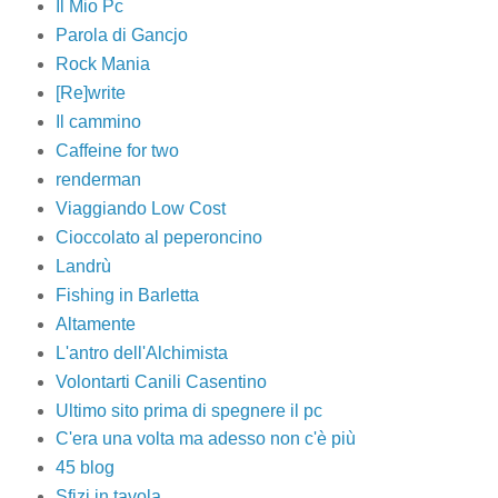
Il Mio Pc
Parola di Gancjo
Rock Mania
[Re]write
Il cammino
Caffeine for two
renderman
Viaggiando Low Cost
Cioccolato al peperoncino
Landrù
Fishing in Barletta
Altamente
L'antro dell'Alchimista
Volontarti Canili Casentino
Ultimo sito prima di spegnere il pc
C'era una volta ma adesso non c'è più
45 blog
Sfizi in tavola