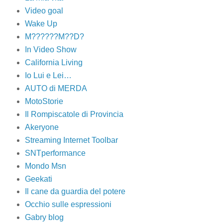
Video goal
Wake Up
M??????M??D?
In Video Show
California Living
Io Lui e Lei…
AUTO di MERDA
MotoStorie
Il Rompiscatole di Provincia
Akeryone
Streaming Internet Toolbar
SNTperformance
Mondo Msn
Geekati
Il cane da guardia del potere
Occhio sulle espressioni
Gabry blog