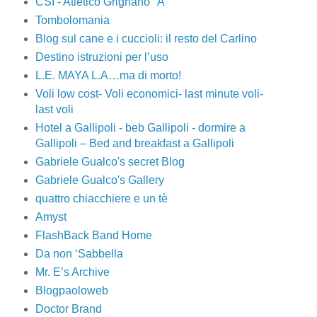
CSI - Atletico Grignano "A"
Tombolomania
Blog sul cane e i cuccioli: il resto del Carlino
Destino istruzioni per l’uso
L.E. MAYA L.A…ma di morto!
Voli low cost- Voli economici- last minute voli-
last voli
Hotel a Gallipoli - beb Gallipoli - dormire a
Gallipoli – Bed and breakfast a Gallipoli
Gabriele Gualco's secret Blog
Gabriele Gualco's Gallery
quattro chiacchiere e un tè
Amyst
FlashBack Band Home
Da non ‘Sabbella
Mr. E’s Archive
Blogpaoloweb
Doctor Brand