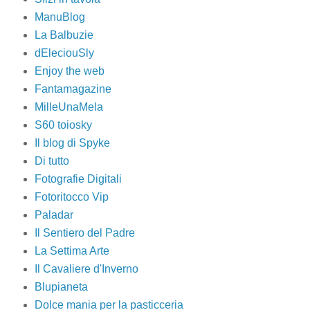
ManuBlog
La Balbuzie
dEleciouSly
Enjoy the web
Fantamagazine
MilleUnaMela
S60 toiosky
Il blog di Spyke
Di tutto
Fotografie Digitali
Fotoritocco Vip
Paladar
Il Sentiero del Padre
La Settima Arte
Il Cavaliere d'Inverno
Blupianeta
Dolce mania per la pasticceria