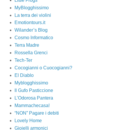
Little Frogs
MyBlogghissimo
La terra dei violini
Emotiontours.it
Wilander’s Blog
Cosmo Informatico
Terra Madre
Rossella Grenci
Tech-Ter
Cocogianni o Cuocogianni?
El Diablo
Myblogghissimo
Il Gufo Pasticcione
L’Odorosa Pantera
Mammachecasa!
“NON” Pagare i debiti
Lovely Home
Gioielli armonici