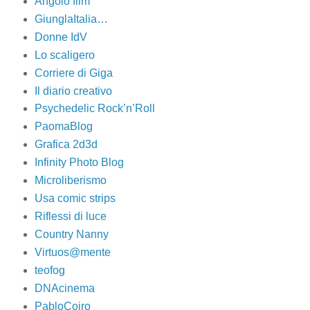
Angolo film
GiunglaItalia…
Donne IdV
Lo scaligero
Corriere di Giga
Il diario creativo
Psychedelic Rock’n’Roll
PaomaBlog
Grafica 2d3d
Infinity Photo Blog
Microliberismo
Usa comic strips
Riflessi di luce
Country Nanny
Virtuos@mente
teofog
DNAcinema
PabloCoiro