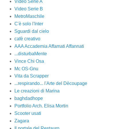
Video Serie A
Video Serie B
MetroMaschile
C'è solo l'Inter
Sguardi dal cielo
cafè creativo
AAA Accademia Affamati Affannati
...disturbaMente
Vince Chi Osa
Mc OS-Gnu
Vita da Scrapper
...respirando... l'Arte del Dècoupage
Le creazioni di Marina
baghdadhope
Portfolio Arch. Elisa Mortin
Scooter usati
Zagara
Il portale del Restauro