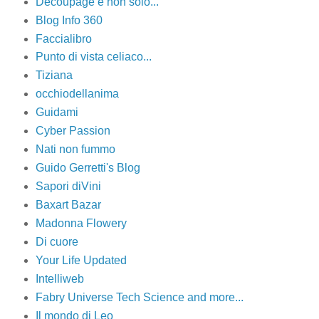
Decoupage e non solo...
Blog Info 360
Faccialibro
Punto di vista celiaco...
Tiziana
occhiodellanima
Guidami
Cyber Passion
Nati non fummo
Guido Gerretti's Blog
Sapori diVini
Baxart Bazar
Madonna Flowery
Di cuore
Your Life Updated
Intelliweb
Fabry Universe Tech Science and more...
Il mondo di Leo