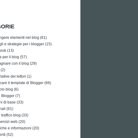
ORIE
ngere elementi nel blog
(61)
li e strategie per i blogger
(15)
ook
(13)
a per il blog
(57)
gnare con il blog
(29)
(2)
iative dei lettori
(1)
care il template di Blogger
(66)
olo blog
(6)
à Blogger
(7)
i di base
(33)
nali
(61)
traffico blog
(33)
 servizi web
(20)
tiche e informazioni
(20)
enti
(52)