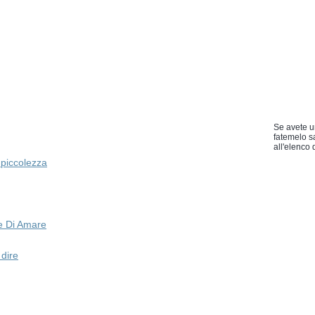
Se avete u
fatemelo s
all'elenco d
a piccolezza
e Di Amare
dire