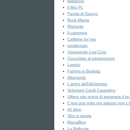
Babaccio
Il Mio Pc
Parola di Gancjo
Rock Mania
[Re]write
Il cammino
Caffeine for two
renderman
Viaggiando Low Cost
Cioccolato al peperoncino
Landrù
Fishing in Barletta
Altamente
L'antro dell'Alchimista
Volontarti Canili Casentino
Ultimo sito prima di spegnere il pc
C'era una volta ma adesso non c'
45 blog
Sfizi in tavola
ManuBlog
La Balbuzie