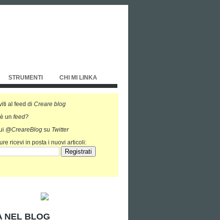
STRUMENTI
CHI MI LINKA
viti al feed di
Creare blog
'è un
feed?
ui
@CreareBlog
su
Twitter
re ricevi in posta i nuovi articoli:
 NEL BLOG