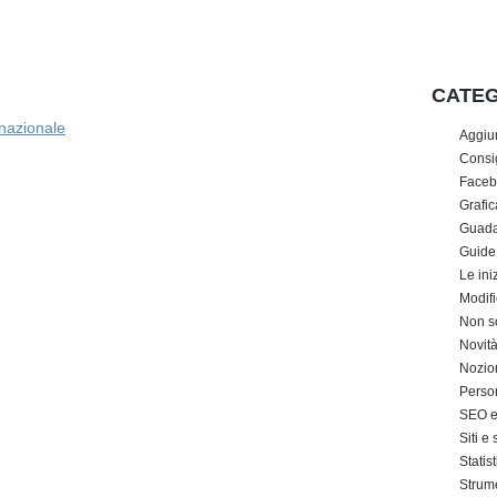
CATEG
rnazionale
Aggiu
Consig
Faceb
Grafic
Guada
Guide
Le iniz
Modifi
Non s
Novit
Nozion
Perso
SEO e 
Siti e
Statis
Strum