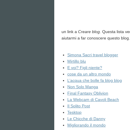
un link a
Creare blog
. Questa lista v
aiutarmi a far conoscere questo blog.
Simona Sacri travel blogger
Mirtillo blu
E voi? Figli niente?
cose da un altro mondo
L’acqua che bolle fa blog blog
Non Solo Manga
Final Fantasy Oblivion
La Webcam di Cavoli Beach
Il Solito Post
Tesktop
Le Chicche di Danny
Migliorando il mondo