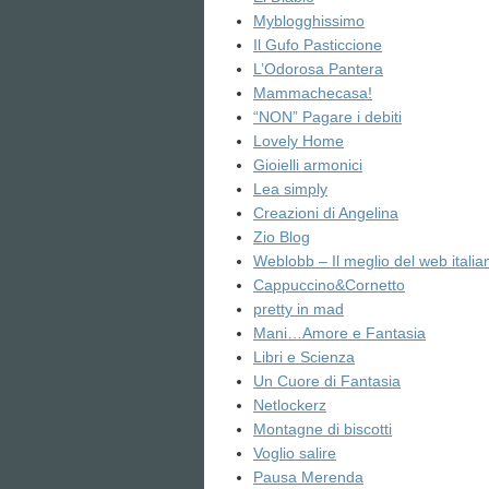
Myblogghissimo
Il Gufo Pasticcione
L’Odorosa Pantera
Mammachecasa!
“NON” Pagare i debiti
Lovely Home
Gioielli armonici
Lea simply
Creazioni di Angelina
Zio Blog
Weblobb – Il meglio del web italia
Cappuccino&Cornetto
pretty in mad
Mani…Amore e Fantasia
Libri e Scienza
Un Cuore di Fantasia
Netlockerz
Montagne di biscotti
Voglio salire
Pausa Merenda