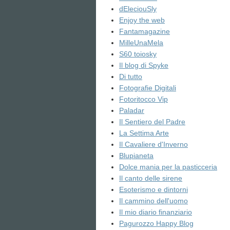
dEleciouSly
Enjoy the web
Fantamagazine
MilleUnaMela
S60 toiosky
Il blog di Spyke
Di tutto
Fotografie Digitali
Fotoritocco Vip
Paladar
Il Sentiero del Padre
La Settima Arte
Il Cavaliere d'Inverno
Blupianeta
Dolce mania per la pasticceria
Il canto delle sirene
Esoterismo e dintorni
Il cammino dell'uomo
Il mio diario finanziario
Pagurozzo Happy Blog