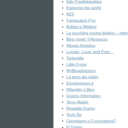
Italy Freebiejeebies
Exploring the world
N2S
Fantacalcio P.vo
Bobtoc’s Weblog
La zucchina cucina italiana – inte
Blog novel: il Romanzo
Alessio Angelico
Lunatic, Lover and Poet…
Tartamilla
Little Frogs
MyBlogghissimo
La terra dei violini
Emotiontours.it
Wilander’s Blog
Cosmo Informatico
Terra Madre
Rossella Grenci
Tech-Ter
Cocogianni o Cuocogianni?
El Diablo