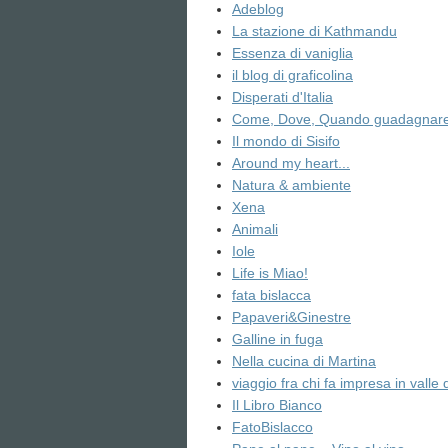
Adeblog
La stazione di Kathmandu
Essenza di vaniglia
il blog di graficolina
Disperati d'Italia
Come, Dove, Quando guadagnare 
Il mondo di Sisifo
Around my heart...
Natura & ambiente
Xena
Animali
Iole
Life is Miao!
fata bislacca
Papaveri&Ginestre
Galline in fuga
Nella cucina di Martina
viaggio fra chi fa impresa in valle 
Il Libro Bianco
FatoBislacco