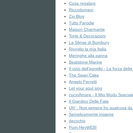
Cosa regalare
Riccodomani
Zio Blog
Tutto Parodie
Maison Charmante
Torte & Decorazioni
La Sfinge di Bumbury
Rivoglio la mia Italia
Meringhe alla panna
Beatstone Marine
Il vizio dell'agnello - La forza dell
The Swan Cake
Angelo Ferretti
Let your soul sing
cucinAmare - Il Mio Modo Special
Il Giardino Delle Fate
Uh! - Non sempre ho qualcosa da 
Semplicemente insieme
decochix
Pom-HeyWEB!