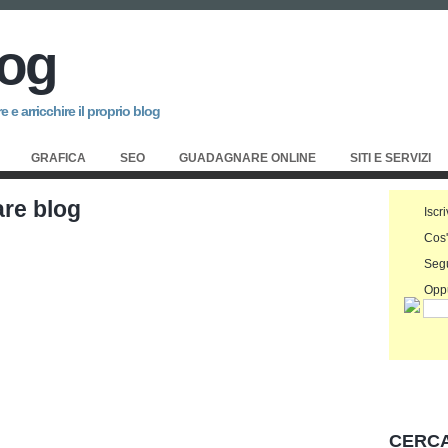
log
 e arricchire il proprio blog
GRAFICA
SEO
GUADAGNARE ONLINE
SITI E SERVIZI
are blog
Iscri
Cos
Seg
Oppu
CERCA