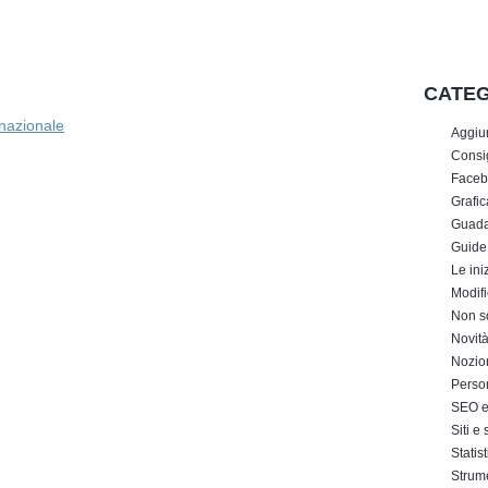
CATEG
rnazionale
Aggiu
Consig
Faceb
Grafic
Guada
Guide
Le iniz
Modifi
Non s
Novit
Nozion
Perso
SEO e 
Siti e
Statis
Strum