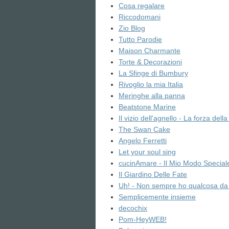
Cosa regalare
Riccodomani
Zio Blog
Tutto Parodie
Maison Charmante
Torte & Decorazioni
La Sfinge di Bumbury
Rivoglio la mia Italia
Meringhe alla panna
Beatstone Marine
Il vizio dell'agnello - La forza dell
The Swan Cake
Angelo Ferretti
Let your soul sing
cucinAmare - Il Mio Modo Special
Il Giardino Delle Fate
Uh! - Non sempre ho qualcosa da 
Semplicemente insieme
decochix
Pom-HeyWEB!