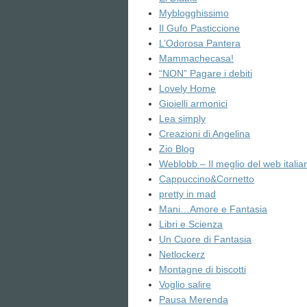
Myblogghissimo
Il Gufo Pasticcione
L’Odorosa Pantera
Mammachecasa!
“NON” Pagare i debiti
Lovely Home
Gioielli armonici
Lea simply
Creazioni di Angelina
Zio Blog
Weblobb – Il meglio del web italia
Cappuccino&Cornetto
pretty in mad
Mani…Amore e Fantasia
Libri e Scienza
Un Cuore di Fantasia
Netlockerz
Montagne di biscotti
Voglio salire
Pausa Merenda