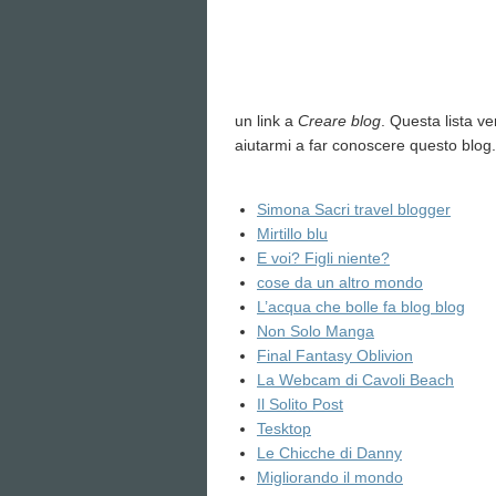
un link a
Creare blog
. Questa lista v
aiutarmi a far conoscere questo blog.
Simona Sacri travel blogger
Mirtillo blu
E voi? Figli niente?
cose da un altro mondo
L’acqua che bolle fa blog blog
Non Solo Manga
Final Fantasy Oblivion
La Webcam di Cavoli Beach
Il Solito Post
Tesktop
Le Chicche di Danny
Migliorando il mondo