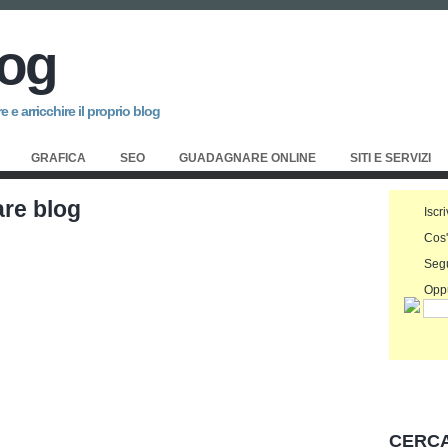
log
 e arricchire il proprio blog
GRAFICA
SEO
GUADAGNARE ONLINE
SITI E SERVIZI
are blog
Iscri
Cos
Seg
Oppu
CERCA