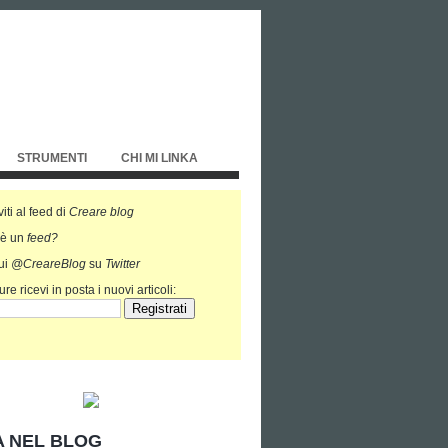
STRUMENTI
CHI MI LINKA
viti al feed di
Creare blog
'è un
feed?
ui
@CreareBlog
su
Twitter
re ricevi in posta i nuovi articoli:
 NEL BLOG