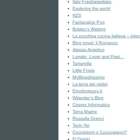
Italy Freebiejeebies
Exploring the world
N2S
Fantacalcio P.vo
Bobtoc’s Weblog
La zucchina cucina italiana – inte
Blog novel: il Romanzo
Alessio Angelico
Lunatic, Lover and Poet…
Tartamilla
Little Frogs
MyBlogghissimo
La terra dei violini
Emotiontours.it
Wilander’s Blog
Cosmo Informatico
Terra Madre
Rossella Grenci
Tech-Ter
Cocogianni o Cuocogianni?
El Diablo