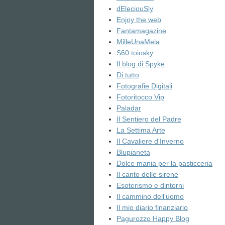
dEleciouSly
Enjoy the web
Fantamagazine
MilleUnaMela
S60 toiosky
Il blog di Spyke
Di tutto
Fotografie Digitali
Fotoritocco Vip
Paladar
Il Sentiero del Padre
La Settima Arte
Il Cavaliere d'Inverno
Blupianeta
Dolce mania per la pasticceria
Il canto delle sirene
Esoterismo e dintorni
Il cammino dell'uomo
Il mio diario finanziario
Pagurozzo Happy Blog