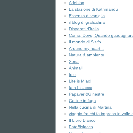
Adeblog
La stazione di Kathmandu
Essenza di vaniglia
il blog di graficolina
Disperati d'Italia
Come, Dove, Quando guadagnare 
Il mondo di Sisifo
Around my heart...
Natura & ambiente
Xena
Animali
Iole
Life is Miao!
fata bislacca
Papaveri&Ginestre
Galline in fuga
Nella cucina di Martina
viaggio fra chi fa impresa in valle 
Il Libro Bianco
FatoBislacco