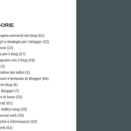
ORIE
ngere elementi nel blog
(61)
li e strategie per i blogger
(15)
ook
(13)
a per il blog
(57)
gnare con il blog
(29)
(2)
iative dei lettori
(1)
care il template di Blogger
(66)
olo blog
(6)
à Blogger
(7)
i di base
(33)
nali
(61)
traffico blog
(33)
 servizi web
(20)
tiche e informazioni
(20)
enti
(52)