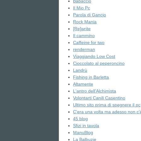
Babaccio
Il Mio Pc
Parola di Gancjo
Rock Mania
[Re]write
Il cammino
Caffeine for two
renderman
Viaggiando Low Cost
Cioccolato al peperoncino
Landrù
Fishing in Barletta
Altamente
L'antro dell'Alchimista
Volontarti Canili Casentino
Ultimo sito prima di spegnere il pc
C'era una volta ma adesso non c'
45 blog
Sfizi in tavola
ManuBlog
La Balbuzie