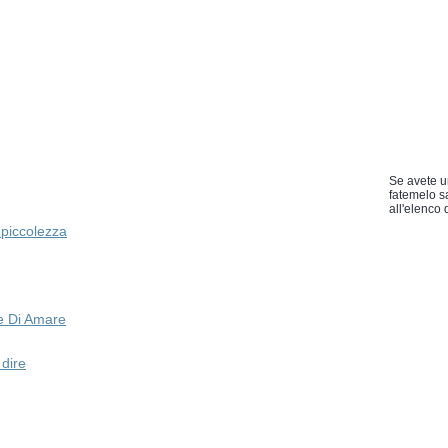
Se avete u
fatemelo s
all'elenco d
a piccolezza
e Di Amare
dire