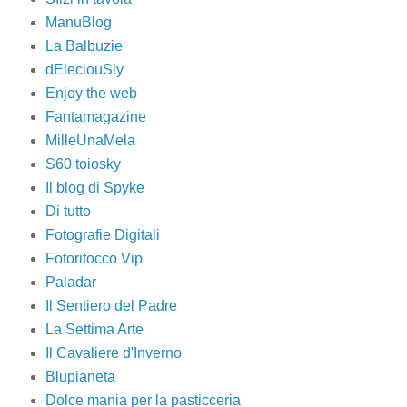
ManuBlog
La Balbuzie
dEleciouSly
Enjoy the web
Fantamagazine
MilleUnaMela
S60 toiosky
Il blog di Spyke
Di tutto
Fotografie Digitali
Fotoritocco Vip
Paladar
Il Sentiero del Padre
La Settima Arte
Il Cavaliere d'Inverno
Blupianeta
Dolce mania per la pasticceria