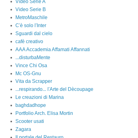
Video Serie A
Video Serie B
MetroMaschile
C'è solo l'Inter
Sguardi dal cielo
cafè creativo
AAA Accademia Affamati Affannati
...disturbaMente
Vince Chi Osa
Mc OS-Gnu
Vita da Scrapper
...respirando... l'Arte del Dècoupage
Le creazioni di Marina
baghdadhope
Portfolio Arch. Elisa Mortin
Scooter usati
Zagara
Il portale del Restauro