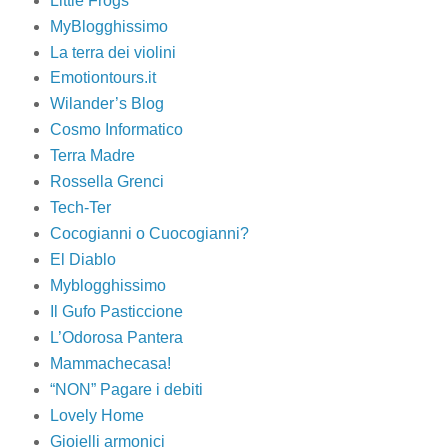
Little Frogs
MyBlogghissimo
La terra dei violini
Emotiontours.it
Wilander’s Blog
Cosmo Informatico
Terra Madre
Rossella Grenci
Tech-Ter
Cocogianni o Cuocogianni?
El Diablo
Myblogghissimo
Il Gufo Pasticcione
L’Odorosa Pantera
Mammachecasa!
“NON” Pagare i debiti
Lovely Home
Gioielli armonici