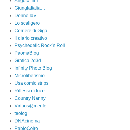
Angolo film
GiunglaItalia…
Donne IdV
Lo scaligero
Corriere di Giga
Il diario creativo
Psychedelic Rock’n’Roll
PaomaBlog
Grafica 2d3d
Infinity Photo Blog
Microliberismo
Usa comic strips
Riflessi di luce
Country Nanny
Virtuos@mente
teofog
DNAcinema
PabloCoiro