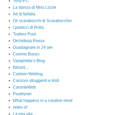
Tony-PC
La stanza di Miss Lizzie
Ali di farfalla
Gli scarabocchi di Scarabocchio
I pasticci di Roby
Trailers Pool
Orchideaa Rossa
Guadagnare in 24 ore
Cosimo Borsci
Vampiretta’s Blog
Ilibrant…
Cartoon Weblog
Canzoni struggenti e tristi
CaronteWeb
Poultrynet
What happens in a creative mind
notes of
La mia vita