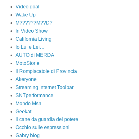
Video goal
Wake Up
M??????M??D?
In Video Show
California Living
Io Lui e Lei…
AUTO di MERDA
MotoStorie
Il Rompiscatole di Provincia
Akeryone
Streaming Internet Toolbar
SNTperformance
Mondo Msn
Geekati
Il cane da guardia del potere
Occhio sulle espressioni
Gabry blog