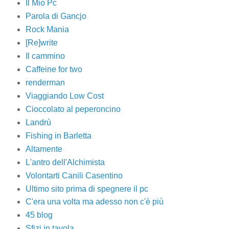
Il Mio Pc
Parola di Gancjo
Rock Mania
[Re]write
Il cammino
Caffeine for two
renderman
Viaggiando Low Cost
Cioccolato al peperoncino
Landrù
Fishing in Barletta
Altamente
L'antro dell'Alchimista
Volontarti Canili Casentino
Ultimo sito prima di spegnere il pc
C'era una volta ma adesso non c'è più
45 blog
Sfizi in tavola