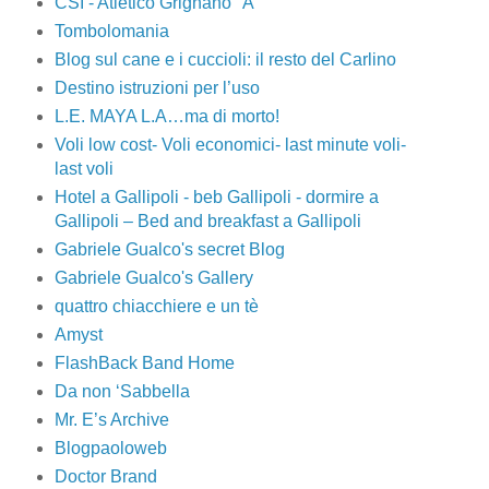
CSI - Atletico Grignano "A"
Tombolomania
Blog sul cane e i cuccioli: il resto del Carlino
Destino istruzioni per l’uso
L.E. MAYA L.A…ma di morto!
Voli low cost- Voli economici- last minute voli-
last voli
Hotel a Gallipoli - beb Gallipoli - dormire a
Gallipoli – Bed and breakfast a Gallipoli
Gabriele Gualco's secret Blog
Gabriele Gualco's Gallery
quattro chiacchiere e un tè
Amyst
FlashBack Band Home
Da non ‘Sabbella
Mr. E’s Archive
Blogpaoloweb
Doctor Brand