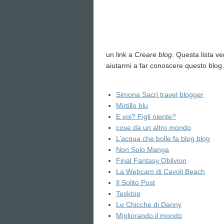
un link a
Creare blog
. Questa lista v
aiutarmi a far conoscere questo blog.
Simona Sacri travel blogger
Mirtillo blu
E voi? Figli niente?
cose da un altro mondo
L’acqua che bolle fa blog blog
Non Solo Manga
Final Fantasy Oblivion
La Webcam di Cavoli Beach
Il Solito Post
Tesktop
Le Chicche di Danny
Migliorando il mondo