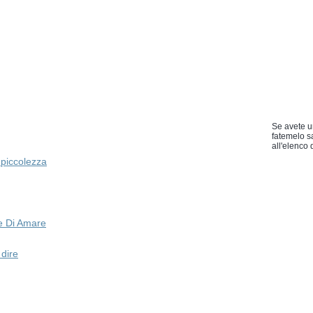
Se avete u
fatemelo s
all'elenco d
a piccolezza
e Di Amare
dire