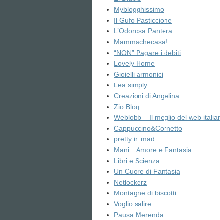
Myblogghissimo
Il Gufo Pasticcione
L’Odorosa Pantera
Mammachecasa!
“NON” Pagare i debiti
Lovely Home
Gioielli armonici
Lea simply
Creazioni di Angelina
Zio Blog
Weblobb – Il meglio del web italia
Cappuccino&Cornetto
pretty in mad
Mani…Amore e Fantasia
Libri e Scienza
Un Cuore di Fantasia
Netlockerz
Montagne di biscotti
Voglio salire
Pausa Merenda