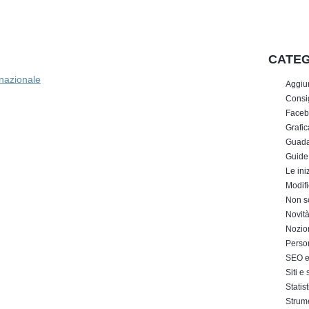
CATEG
rnazionale
Aggiu
Consig
Faceb
Grafic
Guada
Guide
Le iniz
Modifi
Non s
Novit
Nozion
Perso
SEO e 
Siti e
Statis
Strum