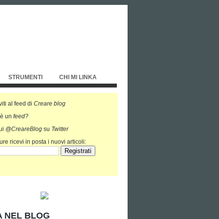
STRUMENTI
CHI MI LINKA
viti al feed di
Creare blog
'è un
feed?
ui
@CreareBlog
su
Twitter
re ricevi in posta i nuovi articoli:
 NEL BLOG