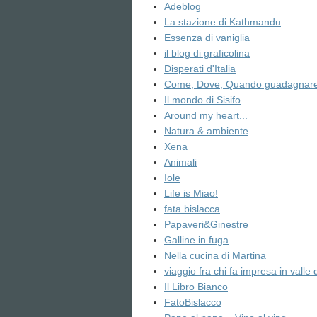
Adeblog
La stazione di Kathmandu
Essenza di vaniglia
il blog di graficolina
Disperati d'Italia
Come, Dove, Quando guadagnare 
Il mondo di Sisifo
Around my heart...
Natura & ambiente
Xena
Animali
Iole
Life is Miao!
fata bislacca
Papaveri&Ginestre
Galline in fuga
Nella cucina di Martina
viaggio fra chi fa impresa in valle 
Il Libro Bianco
FatoBislacco