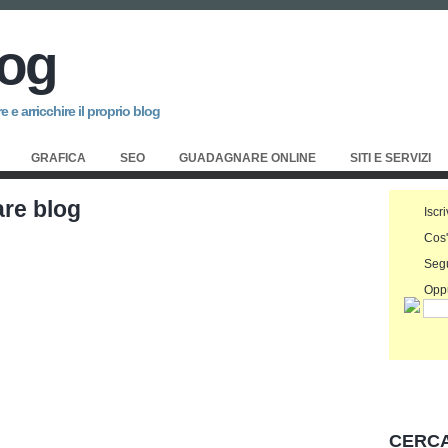
log
 e arricchire il proprio blog
GRAFICA
SEO
GUADAGNARE ONLINE
SITI E SERVIZI
are blog
Iscri
Cos
Seg
Oppu
CERCA