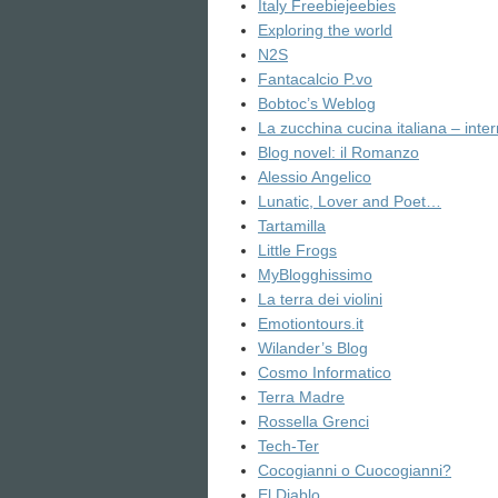
Italy Freebiejeebies
Exploring the world
N2S
Fantacalcio P.vo
Bobtoc’s Weblog
La zucchina cucina italiana – inte
Blog novel: il Romanzo
Alessio Angelico
Lunatic, Lover and Poet…
Tartamilla
Little Frogs
MyBlogghissimo
La terra dei violini
Emotiontours.it
Wilander’s Blog
Cosmo Informatico
Terra Madre
Rossella Grenci
Tech-Ter
Cocogianni o Cuocogianni?
El Diablo