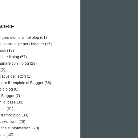
ORIE
ngere elementi nel blog
(61)
li e strategie per i blogger
(15)
ook
(13)
a per il blog
(57)
gnare con il blog
(29)
(2)
iative dei lettori
(1)
care il template di Blogger
(66)
olo blog
(6)
à Blogger
(7)
i di base
(33)
nali
(61)
traffico blog
(33)
 servizi web
(20)
tiche e informazioni
(20)
enti
(52)