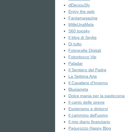
dEleciouSly
Enjoy the web
Fantamagazine
MilleUnaMela
S60 toiosky
Il blog di Spyke
Di tutto
Fotografie Digitali
Fotoritocco Vip
Paladar
Il Sentiero del Padre
La Settima Arte
Il Cavaliere d'Inverno
Blupianeta
Dolce mania per la pasticceria
Il canto delle sirene
Esoterismo e dintorni
Il cammino dell'uomo
Il mio diario finanziario
Pagurozzo Happy Blog