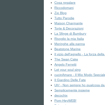
Cosa regalare
Riccodomani
Zio Blog
Tutto Parodie
Maison Charmante
Torte & Decorazioni
La Sfinge di Bumbury
Rivoglio la mia Italia
Meringhe alla panna
Beatstone Marine
Il vizio dell'agnello - La forza dell
The Swan Cake
Angelo Ferretti
Let your soul sing
cucinAmare - Il Mio Modo Special
Il Giardino Delle Fate
Uh! - Non sempre ho qualcosa da 
Semplicemente insieme
decochix
Pom-HeyWEB!