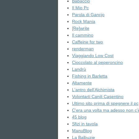
Babaccio
Il Mio Pc
Parola di Gancjo
Rock Mania
[Re]write
Il cammino
Caffeine for two
renderman
Viaggiando Low Cost
Cioccolato al peperoncino
Landrù
Fishing in Barletta
Altamente
L'antro dell'Alchimista
Volontarti Canili Casentino
Ultimo sito prima di spegnere il pc
C'era una volta ma adesso non c'
45 blog
Sfizi in tavola
ManuBlog
La Balbuzie