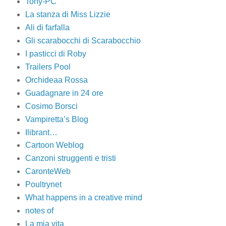
Tony-PC
La stanza di Miss Lizzie
Ali di farfalla
Gli scarabocchi di Scarabocchio
I pasticci di Roby
Trailers Pool
Orchideaa Rossa
Guadagnare in 24 ore
Cosimo Borsci
Vampiretta’s Blog
Ilibrant…
Cartoon Weblog
Canzoni struggenti e tristi
CaronteWeb
Poultrynet
What happens in a creative mind
notes of
La mia vita