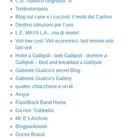
CSI - Atletico Grignano "A"
Tombolomania
Blog sul cane e i cuccioli: il resto del Carlino
Destino istruzioni per l’uso
L.E. MAYA L.A…ma di morto!
Voli low cost- Voli economici- last minute voli-
last voli
Hotel a Gallipoli - beb Gallipoli - dormire a
Gallipoli – Bed and breakfast a Gallipoli
Gabriele Gualco's secret Blog
Gabriele Gualco's Gallery
quattro chiacchiere e un tè
Amyst
FlashBack Band Home
Da non ‘Sabbella
Mr. E’s Archive
Blogpaoloweb
Doctor Brand