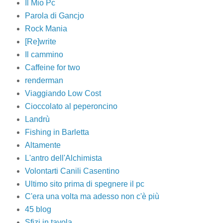
Il Mio Pc
Parola di Gancjo
Rock Mania
[Re]write
Il cammino
Caffeine for two
renderman
Viaggiando Low Cost
Cioccolato al peperoncino
Landrù
Fishing in Barletta
Altamente
L'antro dell'Alchimista
Volontarti Canili Casentino
Ultimo sito prima di spegnere il pc
C'era una volta ma adesso non c'è più
45 blog
Sfizi in tavola