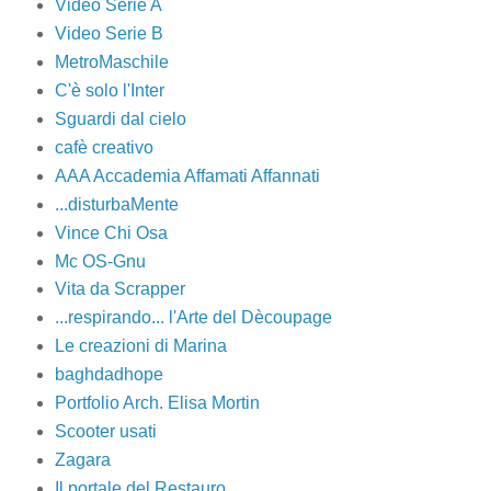
Video Serie A
Video Serie B
MetroMaschile
C'è solo l'Inter
Sguardi dal cielo
cafè creativo
AAA Accademia Affamati Affannati
...disturbaMente
Vince Chi Osa
Mc OS-Gnu
Vita da Scrapper
...respirando... l'Arte del Dècoupage
Le creazioni di Marina
baghdadhope
Portfolio Arch. Elisa Mortin
Scooter usati
Zagara
Il portale del Restauro