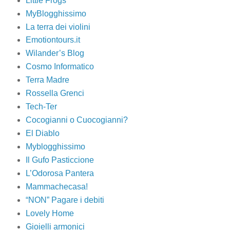
Little Frogs
MyBlogghissimo
La terra dei violini
Emotiontours.it
Wilander’s Blog
Cosmo Informatico
Terra Madre
Rossella Grenci
Tech-Ter
Cocogianni o Cuocogianni?
El Diablo
Myblogghissimo
Il Gufo Pasticcione
L’Odorosa Pantera
Mammachecasa!
“NON” Pagare i debiti
Lovely Home
Gioielli armonici