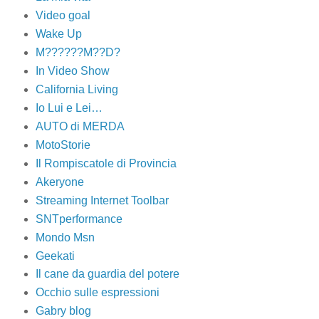
Video goal
Wake Up
M??????M??D?
In Video Show
California Living
Io Lui e Lei…
AUTO di MERDA
MotoStorie
Il Rompiscatole di Provincia
Akeryone
Streaming Internet Toolbar
SNTperformance
Mondo Msn
Geekati
Il cane da guardia del potere
Occhio sulle espressioni
Gabry blog