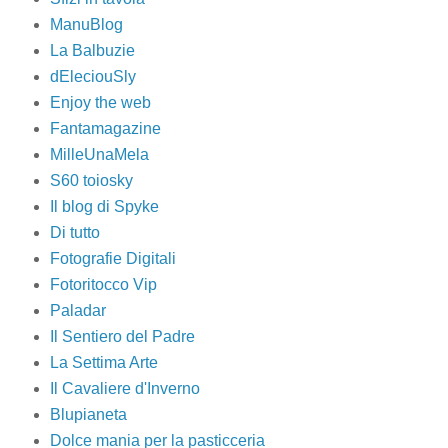
ManuBlog
La Balbuzie
dEleciouSly
Enjoy the web
Fantamagazine
MilleUnaMela
S60 toiosky
Il blog di Spyke
Di tutto
Fotografie Digitali
Fotoritocco Vip
Paladar
Il Sentiero del Padre
La Settima Arte
Il Cavaliere d'Inverno
Blupianeta
Dolce mania per la pasticceria