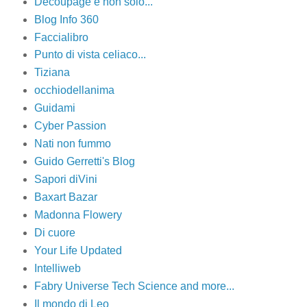
Decoupage e non solo...
Blog Info 360
Faccialibro
Punto di vista celiaco...
Tiziana
occhiodellanima
Guidami
Cyber Passion
Nati non fummo
Guido Gerretti's Blog
Sapori diVini
Baxart Bazar
Madonna Flowery
Di cuore
Your Life Updated
Intelliweb
Fabry Universe Tech Science and more...
Il mondo di Leo