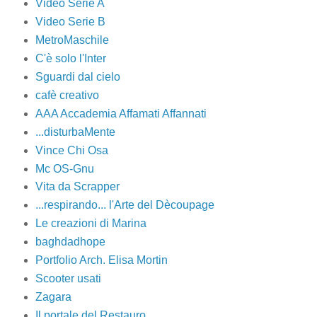
Video Serie A
Video Serie B
MetroMaschile
C'è solo l'Inter
Sguardi dal cielo
cafè creativo
AAA Accademia Affamati Affannati
...disturbaMente
Vince Chi Osa
Mc OS-Gnu
Vita da Scrapper
...respirando... l'Arte del Dècoupage
Le creazioni di Marina
baghdadhope
Portfolio Arch. Elisa Mortin
Scooter usati
Zagara
Il portale del Restauro