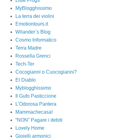
Little Frogs
MyBlogghissimo
La terra dei violini
Emotiontours.it
Wilander’s Blog
Cosmo Informatico
Terra Madre
Rossella Grenci
Tech-Ter
Cocogianni o Cuocogianni?
El Diablo
Myblogghissimo
Il Gufo Pasticcione
L’Odorosa Pantera
Mammachecasa!
“NON” Pagare i debiti
Lovely Home
Gioielli armonici