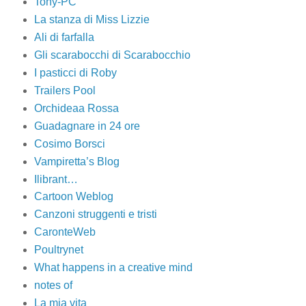
Tony-PC
La stanza di Miss Lizzie
Ali di farfalla
Gli scarabocchi di Scarabocchio
I pasticci di Roby
Trailers Pool
Orchideaa Rossa
Guadagnare in 24 ore
Cosimo Borsci
Vampiretta’s Blog
Ilibrant…
Cartoon Weblog
Canzoni struggenti e tristi
CaronteWeb
Poultrynet
What happens in a creative mind
notes of
La mia vita