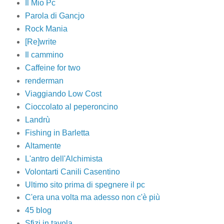
Il Mio Pc
Parola di Gancjo
Rock Mania
[Re]write
Il cammino
Caffeine for two
renderman
Viaggiando Low Cost
Cioccolato al peperoncino
Landrù
Fishing in Barletta
Altamente
L'antro dell'Alchimista
Volontarti Canili Casentino
Ultimo sito prima di spegnere il pc
C'era una volta ma adesso non c'è più
45 blog
Sfizi in tavola