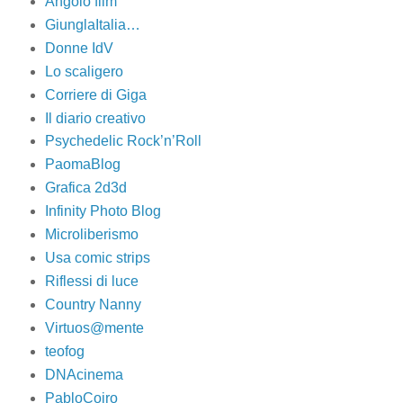
Angolo film
GiunglaItalia…
Donne IdV
Lo scaligero
Corriere di Giga
Il diario creativo
Psychedelic Rock’n’Roll
PaomaBlog
Grafica 2d3d
Infinity Photo Blog
Microliberismo
Usa comic strips
Riflessi di luce
Country Nanny
Virtuos@mente
teofog
DNAcinema
PabloCoiro