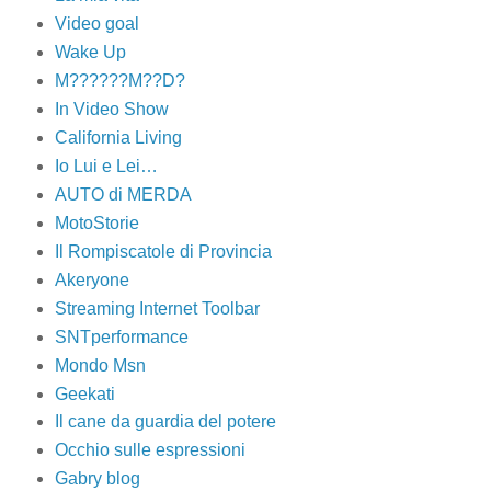
Video goal
Wake Up
M??????M??D?
In Video Show
California Living
Io Lui e Lei…
AUTO di MERDA
MotoStorie
Il Rompiscatole di Provincia
Akeryone
Streaming Internet Toolbar
SNTperformance
Mondo Msn
Geekati
Il cane da guardia del potere
Occhio sulle espressioni
Gabry blog