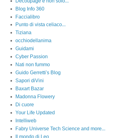
Decoupage e non solo...
Blog Info 360
Faccialibro
Punto di vista celiaco...
Tiziana
occhiodellanima
Guidami
Cyber Passion
Nati non fummo
Guido Gerretti's Blog
Sapori diVini
Baxart Bazar
Madonna Flowery
Di cuore
Your Life Updated
Intelliweb
Fabry Universe Tech Science and more...
Il mondo di Leo