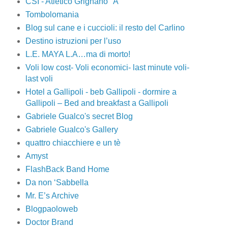
CSI - Atletico Grignano "A"
Tombolomania
Blog sul cane e i cuccioli: il resto del Carlino
Destino istruzioni per l’uso
L.E. MAYA L.A…ma di morto!
Voli low cost- Voli economici- last minute voli-
last voli
Hotel a Gallipoli - beb Gallipoli - dormire a
Gallipoli – Bed and breakfast a Gallipoli
Gabriele Gualco's secret Blog
Gabriele Gualco's Gallery
quattro chiacchiere e un tè
Amyst
FlashBack Band Home
Da non ‘Sabbella
Mr. E’s Archive
Blogpaoloweb
Doctor Brand