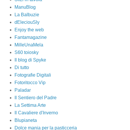
ManuBlog
La Balbuzie
dEleciouSly
Enjoy the web
Fantamagazine
MilleUnaMela
S60 toiosky
Il blog di Spyke
Di tutto
Fotografie Digitali
Fotoritocco Vip
Paladar
Il Sentiero del Padre
La Settima Arte
Il Cavaliere d'Inverno
Blupianeta
Dolce mania per la pasticceria