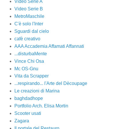
Video Serie A
Video Serie B
MetroMaschile
C'è solo l'Inter
Sguardi dal cielo
cafè creativo
AAA Accademia Affamati Affannati
...disturbaMente
Vince Chi Osa
Mc OS-Gnu
Vita da Scrapper
...respirando... l'Arte del Dècoupage
Le creazioni di Marina
baghdadhope
Portfolio Arch. Elisa Mortin
Scooter usati
Zagara
Il portale del Restauro