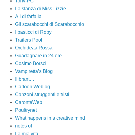
Tony-PC
La stanza di Miss Lizzie
Ali di farfalla
Gli scarabocchi di Scarabocchio
I pasticci di Roby
Trailers Pool
Orchideaa Rossa
Guadagnare in 24 ore
Cosimo Borsci
Vampiretta’s Blog
Ilibrant…
Cartoon Weblog
Canzoni struggenti e tristi
CaronteWeb
Poultrynet
What happens in a creative mind
notes of
La mia vita