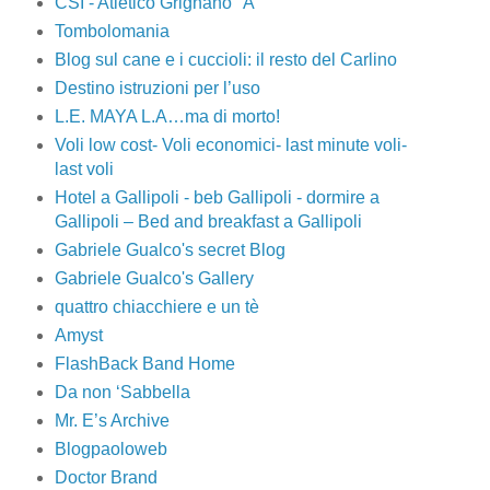
CSI - Atletico Grignano "A"
Tombolomania
Blog sul cane e i cuccioli: il resto del Carlino
Destino istruzioni per l’uso
L.E. MAYA L.A…ma di morto!
Voli low cost- Voli economici- last minute voli-
last voli
Hotel a Gallipoli - beb Gallipoli - dormire a
Gallipoli – Bed and breakfast a Gallipoli
Gabriele Gualco's secret Blog
Gabriele Gualco's Gallery
quattro chiacchiere e un tè
Amyst
FlashBack Band Home
Da non ‘Sabbella
Mr. E’s Archive
Blogpaoloweb
Doctor Brand