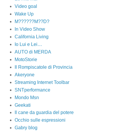
Video goal
Wake Up
M??????M??D?
In Video Show
California Living
Io Lui e Lei…
AUTO di MERDA
MotoStorie
Il Rompiscatole di Provincia
Akeryone
Streaming Internet Toolbar
SNTperformance
Mondo Msn
Geekati
Il cane da guardia del potere
Occhio sulle espressioni
Gabry blog