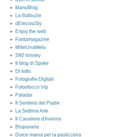
ManuBlog
La Balbuzie
dEleciouSly
Enjoy the web
Fantamagazine
MilleUnaMela
S60 toiosky
Il blog di Spyke
Di tutto
Fotografie Digitali
Fotoritocco Vip
Paladar
Il Sentiero del Padre
La Settima Arte
Il Cavaliere d'Inverno
Blupianeta
Dolce mania per la pasticceria