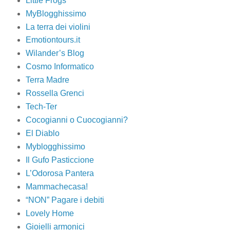
Little Frogs
MyBlogghissimo
La terra dei violini
Emotiontours.it
Wilander’s Blog
Cosmo Informatico
Terra Madre
Rossella Grenci
Tech-Ter
Cocogianni o Cuocogianni?
El Diablo
Myblogghissimo
Il Gufo Pasticcione
L’Odorosa Pantera
Mammachecasa!
“NON” Pagare i debiti
Lovely Home
Gioielli armonici