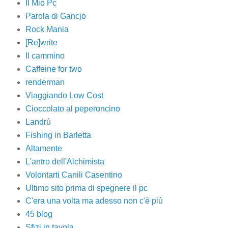
Il Mio Pc
Parola di Gancjo
Rock Mania
[Re]write
Il cammino
Caffeine for two
renderman
Viaggiando Low Cost
Cioccolato al peperoncino
Landrù
Fishing in Barletta
Altamente
L'antro dell'Alchimista
Volontarti Canili Casentino
Ultimo sito prima di spegnere il pc
C'era una volta ma adesso non c'è più
45 blog
Sfizi in tavola