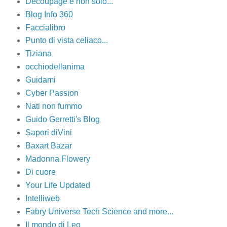
Decoupage e non solo...
Blog Info 360
Faccialibro
Punto di vista celiaco...
Tiziana
occhiodellanima
Guidami
Cyber Passion
Nati non fummo
Guido Gerretti's Blog
Sapori diVini
Baxart Bazar
Madonna Flowery
Di cuore
Your Life Updated
Intelliweb
Fabry Universe Tech Science and more...
Il mondo di Leo