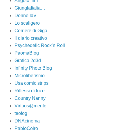
Angolo film
GiunglaItalia…
Donne IdV
Lo scaligero
Corriere di Giga
Il diario creativo
Psychedelic Rock’n’Roll
PaomaBlog
Grafica 2d3d
Infinity Photo Blog
Microliberismo
Usa comic strips
Riflessi di luce
Country Nanny
Virtuos@mente
teofog
DNAcinema
PabloCoiro