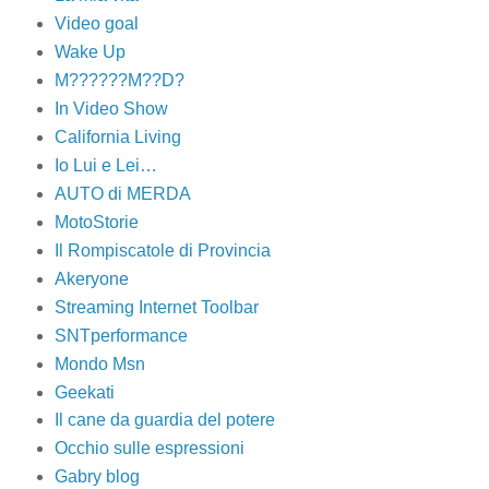
Video goal
Wake Up
M??????M??D?
In Video Show
California Living
Io Lui e Lei…
AUTO di MERDA
MotoStorie
Il Rompiscatole di Provincia
Akeryone
Streaming Internet Toolbar
SNTperformance
Mondo Msn
Geekati
Il cane da guardia del potere
Occhio sulle espressioni
Gabry blog