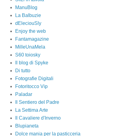
ManuBlog
La Balbuzie
dEleciouSly
Enjoy the web
Fantamagazine
MilleUnaMela
S60 toiosky
Il blog di Spyke
Di tutto
Fotografie Digitali
Fotoritocco Vip
Paladar
Il Sentiero del Padre
La Settima Arte
Il Cavaliere d'Inverno
Blupianeta
Dolce mania per la pasticceria