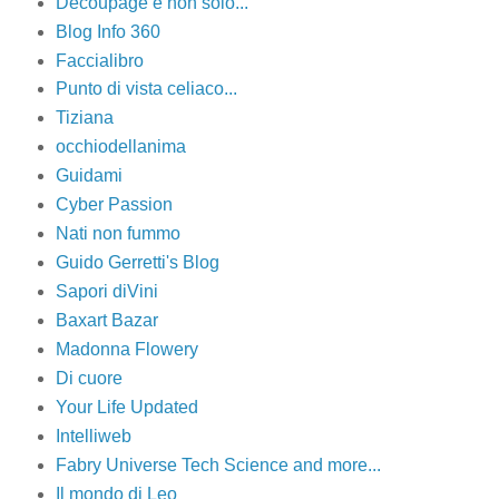
Decoupage e non solo...
Blog Info 360
Faccialibro
Punto di vista celiaco...
Tiziana
occhiodellanima
Guidami
Cyber Passion
Nati non fummo
Guido Gerretti's Blog
Sapori diVini
Baxart Bazar
Madonna Flowery
Di cuore
Your Life Updated
Intelliweb
Fabry Universe Tech Science and more...
Il mondo di Leo