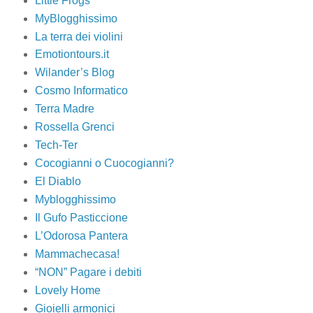
Little Frogs
MyBlogghissimo
La terra dei violini
Emotiontours.it
Wilander’s Blog
Cosmo Informatico
Terra Madre
Rossella Grenci
Tech-Ter
Cocogianni o Cuocogianni?
El Diablo
Myblogghissimo
Il Gufo Pasticcione
L’Odorosa Pantera
Mammachecasa!
“NON” Pagare i debiti
Lovely Home
Gioielli armonici