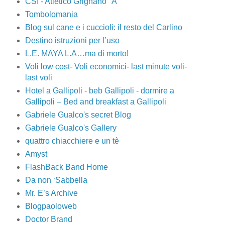
CSI - Atletico Grignano "A"
Tombolomania
Blog sul cane e i cuccioli: il resto del Carlino
Destino istruzioni per l’uso
L.E. MAYA L.A…ma di morto!
Voli low cost- Voli economici- last minute voli-
last voli
Hotel a Gallipoli - beb Gallipoli - dormire a
Gallipoli – Bed and breakfast a Gallipoli
Gabriele Gualco's secret Blog
Gabriele Gualco's Gallery
quattro chiacchiere e un tè
Amyst
FlashBack Band Home
Da non ‘Sabbella
Mr. E’s Archive
Blogpaoloweb
Doctor Brand