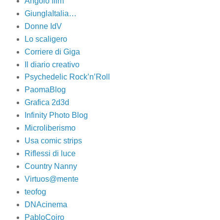
Angolo film
GiunglaItalia…
Donne IdV
Lo scaligero
Corriere di Giga
Il diario creativo
Psychedelic Rock’n’Roll
PaomaBlog
Grafica 2d3d
Infinity Photo Blog
Microliberismo
Usa comic strips
Riflessi di luce
Country Nanny
Virtuos@mente
teofog
DNAcinema
PabloCoiro