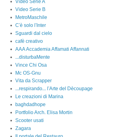
Video Serie A
Video Serie B
MetroMaschile
C'è solo l'Inter
Sguardi dal cielo
cafè creativo
AAA Accademia Affamati Affannati
...disturbaMente
Vince Chi Osa
Mc OS-Gnu
Vita da Scrapper
...respirando... l'Arte del Dècoupage
Le creazioni di Marina
baghdadhope
Portfolio Arch. Elisa Mortin
Scooter usati
Zagara
Il portale del Restauro