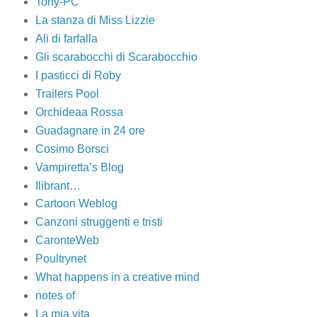
Tony-PC
La stanza di Miss Lizzie
Ali di farfalla
Gli scarabocchi di Scarabocchio
I pasticci di Roby
Trailers Pool
Orchideaa Rossa
Guadagnare in 24 ore
Cosimo Borsci
Vampiretta’s Blog
Ilibrant…
Cartoon Weblog
Canzoni struggenti e tristi
CaronteWeb
Poultrynet
What happens in a creative mind
notes of
La mia vita