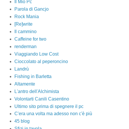
Il Mio Pc
Parola di Gancjo
Rock Mania
[Re]write
Il cammino
Caffeine for two
renderman
Viaggiando Low Cost
Cioccolato al peperoncino
Landrù
Fishing in Barletta
Altamente
L'antro dell'Alchimista
Volontarti Canili Casentino
Ultimo sito prima di spegnere il pc
C'era una volta ma adesso non c'è più
45 blog
Sfizi in tavola