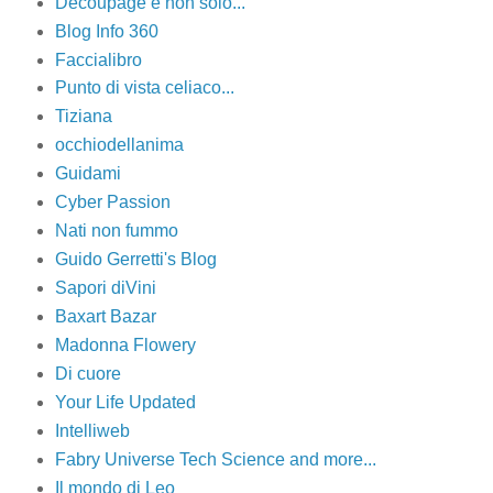
Decoupage e non solo...
Blog Info 360
Faccialibro
Punto di vista celiaco...
Tiziana
occhiodellanima
Guidami
Cyber Passion
Nati non fummo
Guido Gerretti's Blog
Sapori diVini
Baxart Bazar
Madonna Flowery
Di cuore
Your Life Updated
Intelliweb
Fabry Universe Tech Science and more...
Il mondo di Leo