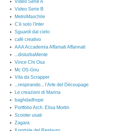
Video Serie A
Video Serie B
MetroMaschile
C'è solo l'Inter
Sguardi dal cielo
cafè creativo
AAA Accademia Affamati Affannati
...disturbaMente
Vince Chi Osa
Mc OS-Gnu
Vita da Scrapper
...respirando... l'Arte del Dècoupage
Le creazioni di Marina
baghdadhope
Portfolio Arch. Elisa Mortin
Scooter usati
Zagara
Il portale del Restauro