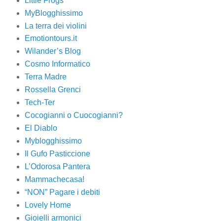
Little Frogs
MyBlogghissimo
La terra dei violini
Emotiontours.it
Wilander’s Blog
Cosmo Informatico
Terra Madre
Rossella Grenci
Tech-Ter
Cocogianni o Cuocogianni?
El Diablo
Myblogghissimo
Il Gufo Pasticcione
L’Odorosa Pantera
Mammachecasa!
“NON” Pagare i debiti
Lovely Home
Gioielli armonici