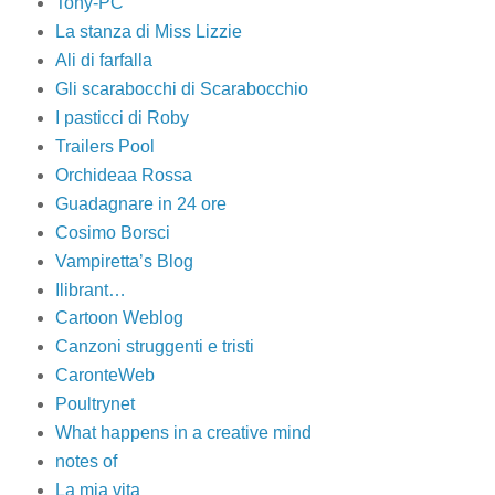
Tony-PC
La stanza di Miss Lizzie
Ali di farfalla
Gli scarabocchi di Scarabocchio
I pasticci di Roby
Trailers Pool
Orchideaa Rossa
Guadagnare in 24 ore
Cosimo Borsci
Vampiretta’s Blog
Ilibrant…
Cartoon Weblog
Canzoni struggenti e tristi
CaronteWeb
Poultrynet
What happens in a creative mind
notes of
La mia vita