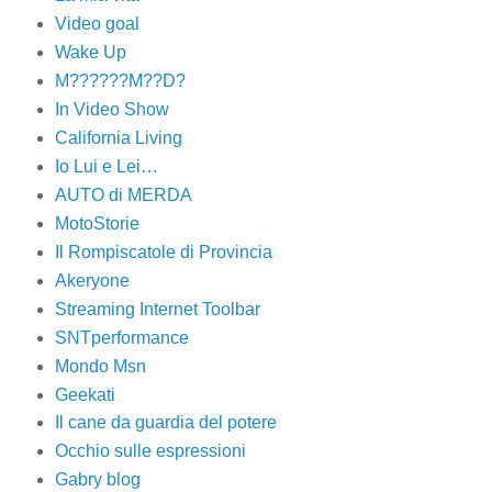
Video goal
Wake Up
M??????M??D?
In Video Show
California Living
Io Lui e Lei…
AUTO di MERDA
MotoStorie
Il Rompiscatole di Provincia
Akeryone
Streaming Internet Toolbar
SNTperformance
Mondo Msn
Geekati
Il cane da guardia del potere
Occhio sulle espressioni
Gabry blog