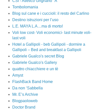
CSI - Atletico Grignano "A"
Tombolomania
Blog sul cane e i cuccioli: il resto del Carlino
Destino istruzioni per l’uso
L.E. MAYA L.A…ma di morto!
Voli low cost- Voli economici- last minute voli-
last voli
Hotel a Gallipoli - beb Gallipoli - dormire a
Gallipoli – Bed and breakfast a Gallipoli
Gabriele Gualco's secret Blog
Gabriele Gualco's Gallery
quattro chiacchiere e un tè
Amyst
FlashBack Band Home
Da non ‘Sabbella
Mr. E’s Archive
Blogpaoloweb
Doctor Brand