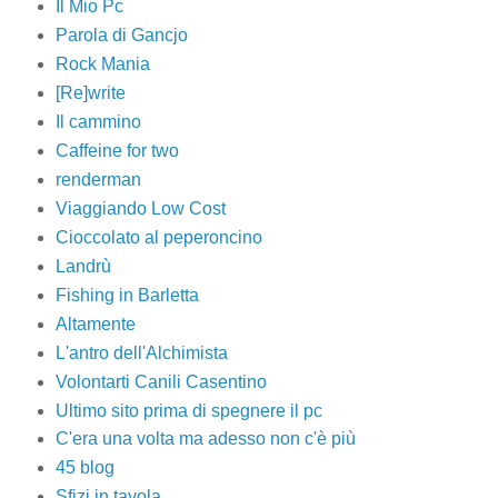
Il Mio Pc
Parola di Gancjo
Rock Mania
[Re]write
Il cammino
Caffeine for two
renderman
Viaggiando Low Cost
Cioccolato al peperoncino
Landrù
Fishing in Barletta
Altamente
L'antro dell'Alchimista
Volontarti Canili Casentino
Ultimo sito prima di spegnere il pc
C'era una volta ma adesso non c'è più
45 blog
Sfizi in tavola