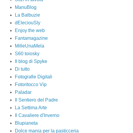
ManuBlog
La Balbuzie
dEleciouSly
Enjoy the web
Fantamagazine
MilleUnaMela
S60 toiosky
Il blog di Spyke
Di tutto
Fotografie Digitali
Fotoritocco Vip
Paladar
Il Sentiero del Padre
La Settima Arte
Il Cavaliere d'Inverno
Blupianeta
Dolce mania per la pasticceria