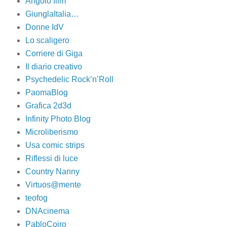
Angolo film
GiunglaItalia…
Donne IdV
Lo scaligero
Corriere di Giga
Il diario creativo
Psychedelic Rock’n’Roll
PaomaBlog
Grafica 2d3d
Infinity Photo Blog
Microliberismo
Usa comic strips
Riflessi di luce
Country Nanny
Virtuos@mente
teofog
DNAcinema
PabloCoiro