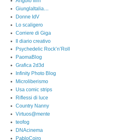
Angolo film
GiunglaItalia…
Donne IdV
Lo scaligero
Corriere di Giga
Il diario creativo
Psychedelic Rock’n’Roll
PaomaBlog
Grafica 2d3d
Infinity Photo Blog
Microliberismo
Usa comic strips
Riflessi di luce
Country Nanny
Virtuos@mente
teofog
DNAcinema
PabloCoiro