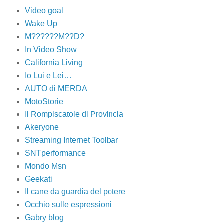
Video goal
Wake Up
M??????M??D?
In Video Show
California Living
Io Lui e Lei…
AUTO di MERDA
MotoStorie
Il Rompiscatole di Provincia
Akeryone
Streaming Internet Toolbar
SNTperformance
Mondo Msn
Geekati
Il cane da guardia del potere
Occhio sulle espressioni
Gabry blog