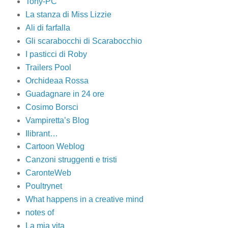
Tony-PC
La stanza di Miss Lizzie
Ali di farfalla
Gli scarabocchi di Scarabocchio
I pasticci di Roby
Trailers Pool
Orchideaa Rossa
Guadagnare in 24 ore
Cosimo Borsci
Vampiretta’s Blog
Ilibrant…
Cartoon Weblog
Canzoni struggenti e tristi
CaronteWeb
Poultrynet
What happens in a creative mind
notes of
La mia vita