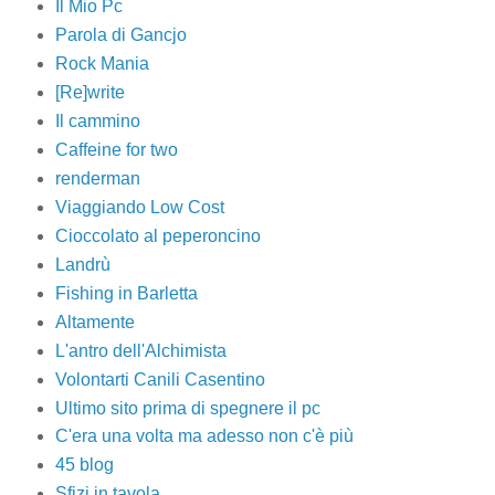
Il Mio Pc
Parola di Gancjo
Rock Mania
[Re]write
Il cammino
Caffeine for two
renderman
Viaggiando Low Cost
Cioccolato al peperoncino
Landrù
Fishing in Barletta
Altamente
L'antro dell'Alchimista
Volontarti Canili Casentino
Ultimo sito prima di spegnere il pc
C'era una volta ma adesso non c'è più
45 blog
Sfizi in tavola