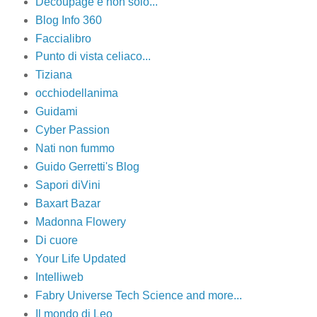
Decoupage e non solo...
Blog Info 360
Faccialibro
Punto di vista celiaco...
Tiziana
occhiodellanima
Guidami
Cyber Passion
Nati non fummo
Guido Gerretti's Blog
Sapori diVini
Baxart Bazar
Madonna Flowery
Di cuore
Your Life Updated
Intelliweb
Fabry Universe Tech Science and more...
Il mondo di Leo