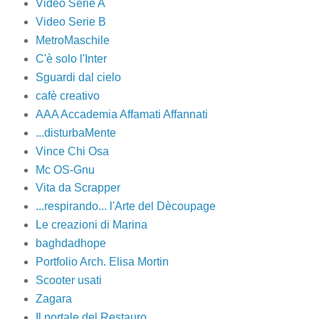
Video Serie A
Video Serie B
MetroMaschile
C'è solo l'Inter
Sguardi dal cielo
cafè creativo
AAA Accademia Affamati Affannati
...disturbaMente
Vince Chi Osa
Mc OS-Gnu
Vita da Scrapper
...respirando... l'Arte del Dècoupage
Le creazioni di Marina
baghdadhope
Portfolio Arch. Elisa Mortin
Scooter usati
Zagara
Il portale del Restauro