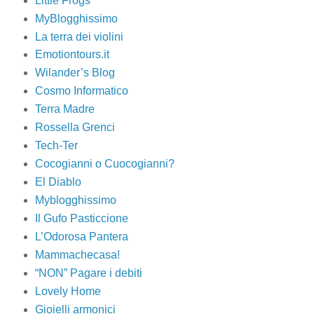
Little Frogs
MyBlogghissimo
La terra dei violini
Emotiontours.it
Wilander’s Blog
Cosmo Informatico
Terra Madre
Rossella Grenci
Tech-Ter
Cocogianni o Cuocogianni?
El Diablo
Myblogghissimo
Il Gufo Pasticcione
L’Odorosa Pantera
Mammachecasa!
“NON” Pagare i debiti
Lovely Home
Gioielli armonici