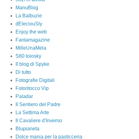
ManuBlog
La Balbuzie
dEleciouSly
Enjoy the web
Fantamagazine
MilleUnaMela
S60 toiosky
Il blog di Spyke
Di tutto
Fotografie Digitali
Fotoritocco Vip
Paladar
Il Sentiero del Padre
La Settima Arte
Il Cavaliere d'Inverno
Blupianeta
Dolce mania per la pasticceria