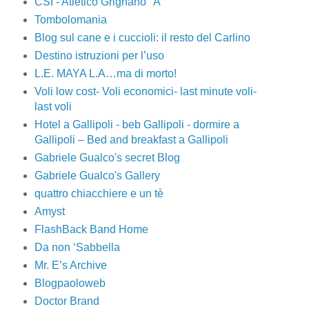
CSI - Atletico Grignano "A"
Tombolomania
Blog sul cane e i cuccioli: il resto del Carlino
Destino istruzioni per l’uso
L.E. MAYA L.A…ma di morto!
Voli low cost- Voli economici- last minute voli-
last voli
Hotel a Gallipoli - beb Gallipoli - dormire a
Gallipoli – Bed and breakfast a Gallipoli
Gabriele Gualco's secret Blog
Gabriele Gualco's Gallery
quattro chiacchiere e un tè
Amyst
FlashBack Band Home
Da non ‘Sabbella
Mr. E’s Archive
Blogpaoloweb
Doctor Brand